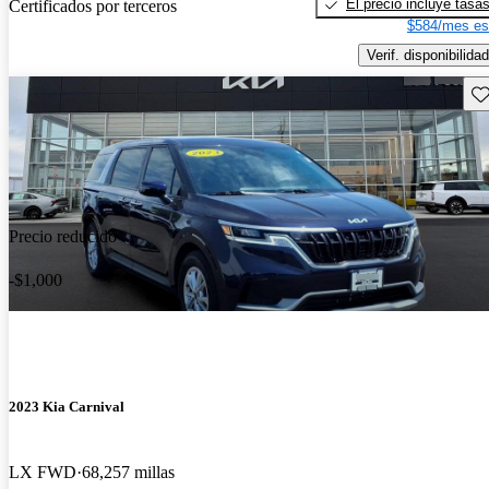
El precio incluye tasa
Certificados por terceros
$584/mes es
Verif. disponibilidad
Gu
Precio reducido
-$1,000
2023 Kia Carnival
LX FWD
68,257 millas