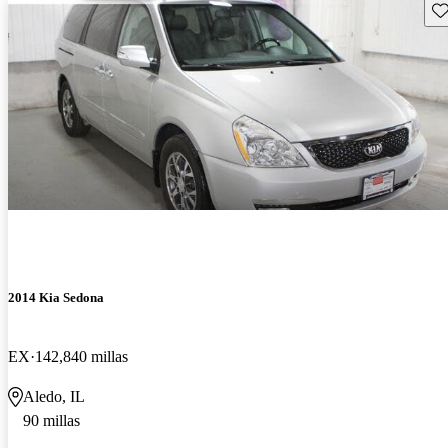
Gu
2014 Kia Sedona
EX
142,840 millas
Aledo, IL
90 millas