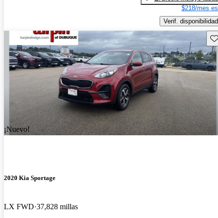
$218/mes es
Verif. disponibilidad
Gu
¡Nuevo!
2020 Kia Sportage
LX FWD
37,828 millas