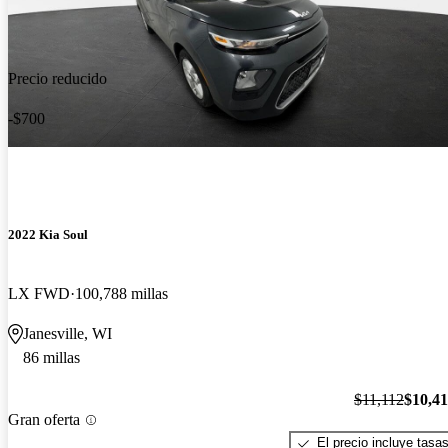
Precio reducido
-$700
2022 Kia Soul
LX FWD
100,788 millas
Janesville, WI
86 millas
$11,112
$10,4
Gran oferta
El precio incluye tasa