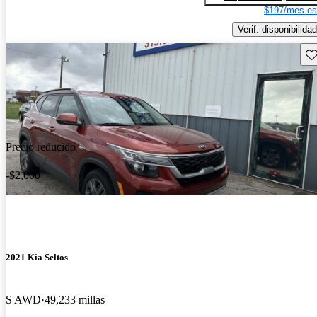
$197/mes es
Verif. disponibilidad
Gu
Precio reducido
-$2,000
2021 Kia Seltos
S AWD
49,233 millas