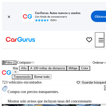
CarGurus: Autos nuevos y usados
Obtene
Con Modo de concesionario
150K+
Autos Kia usados en venta cerca de
Dubuque, IA
Compara
Filtro (1)
Ordenar
Kia
Año
A 100 millas de distancia
Millaje
Color
Transmisión
Borrar todo
723 vehículos encontrados
Guardar búsque
Compra con precios transparentes.
Mostrar solo avisos que incluyan tasas del concesionario