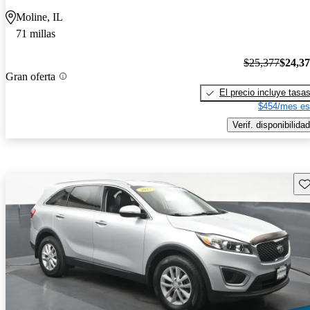
Moline, IL
71 millas
$25,377
$24,3
Gran oferta
El precio incluye tasa
$454/mes es
Verif. disponibilidad
Gu