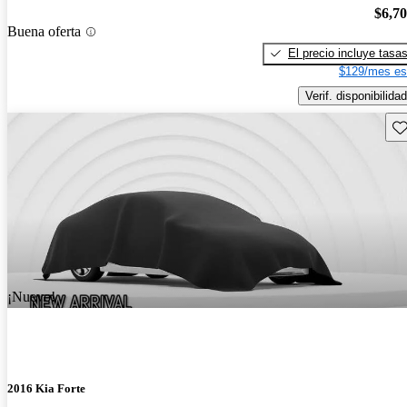
$6,7
Buena oferta
El precio incluye tasa
$129/mes es
Verif. disponibilidad
Gu
¡Nuevo!
2016 Kia Forte