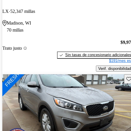
LX
52,347 millas
Madison, WI
70 millas
$9,9
Trato justo
Sin tasas de concesionario adicionale
$191/mes es
Verif. disponibilidad
Gu