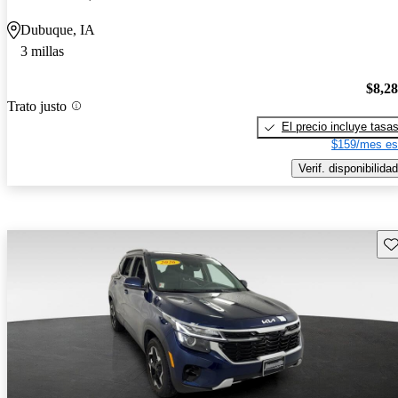
Dubuque, IA
3 millas
$8,2
Trato justo
El precio incluye tasa
$159/mes es
Verif. disponibilidad
Gu