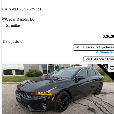
LX AWD
25,976 millas
Cedar Rapids, IA
61 millas
$26,2
Trato justo
El precio incluye tasa
$489/mes es
Verif. disponibilidad
Gu