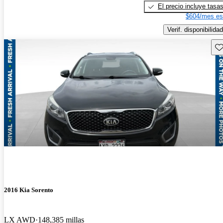
El precio incluye tasa
$604/mes es
Verif. disponibilidad
Gu
2016 Kia Sorento
LX AWD
148,385 millas