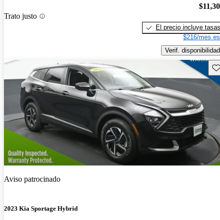
$11,3
Trato justo
El precio incluye tasa
$216/mes es
Verif. disponibilidad
Gu
Aviso patrocinado
2023 Kia Sportage Hybrid