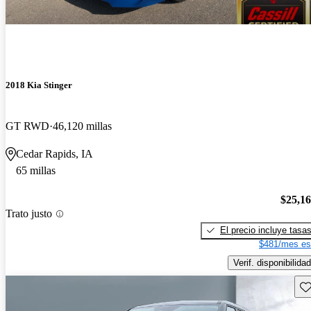
2018 Kia Stinger
GT RWD
46,120 millas
Cedar Rapids, IA
65 millas
$25,1
Trato justo
El precio incluye tasa
$481/mes es
Verif. disponibilidad
Gu