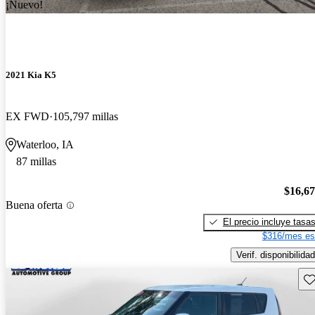
¡Nuevo!
2021 Kia K5
EX FWD
105,797 millas
Waterloo, IA
87 millas
$16,6
Buena oferta
El precio incluye tasa
$316/mes es
Verif. disponibilidad
Gu