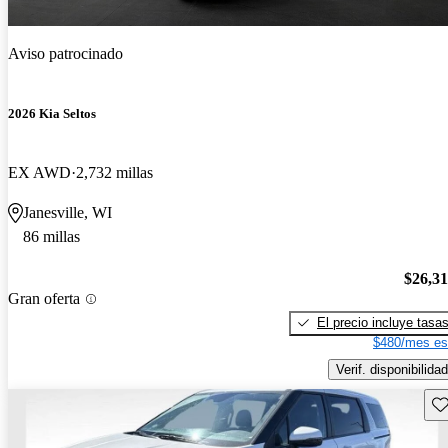
Aviso patrocinado
2026 Kia Seltos
EX AWD
2,732 millas
Janesville, WI
86 millas
$26,3
Gran oferta
El precio incluye tasa
$480/mes es
Verif. disponibilidad
Gu