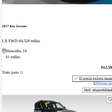
2017 Kia Sorento
LX FWD
84,528 millas
Hiawatha, IA
61 millas
$12,5
Trato justo
El precio incluye tasa
$241/mes es
Verif. disponibilidad
Gu