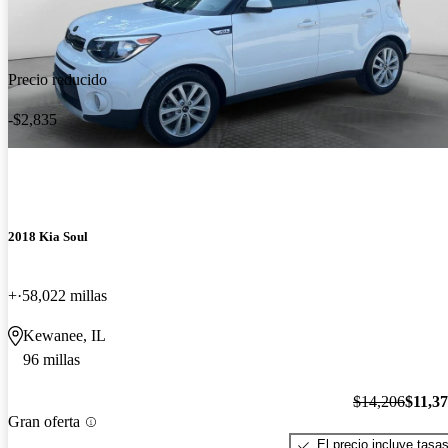
Precio reducido
-$2,835
2018 Kia Soul
+
58,022 millas
Kewanee, IL
96 millas
$14,206
$11,3
Gran oferta
El precio incluye tasa