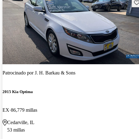
Gu
Patrocinado por
J. H. Barkau & Sons
2015 Kia Optima
EX
86,779 millas
Cedarville, IL
53 millas