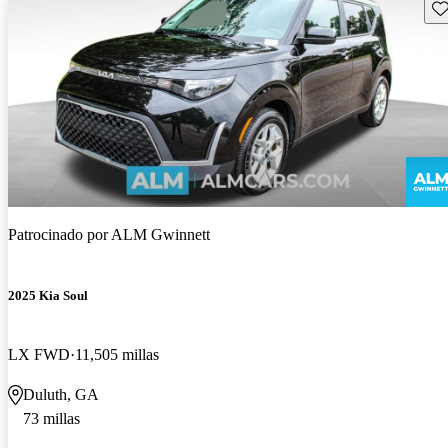
Gu
Patrocinado por
ALM Gwinnett
2025 Kia Soul
LX FWD
11,505 millas
Duluth, GA
73 millas