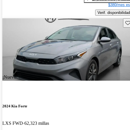
$380/mes es
Verif. disponibilidad
Gu
¡Nuevo!
2024 Kia Forte
LXS FWD
62,323 millas