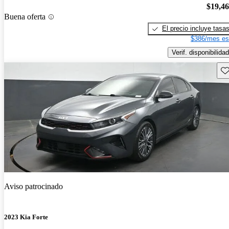
$19,4
Buena oferta
El precio incluye tasa
$386/mes es
Verif. disponibilidad
Gu
Aviso patrocinado
2023 Kia Forte