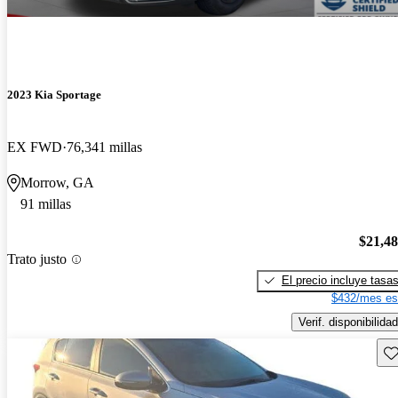
2023 Kia Sportage
EX FWD
76,341 millas
Morrow, GA
91 millas
$21,4
Trato justo
El precio incluye tasa
$432/mes es
Verif. disponibilidad
Gu