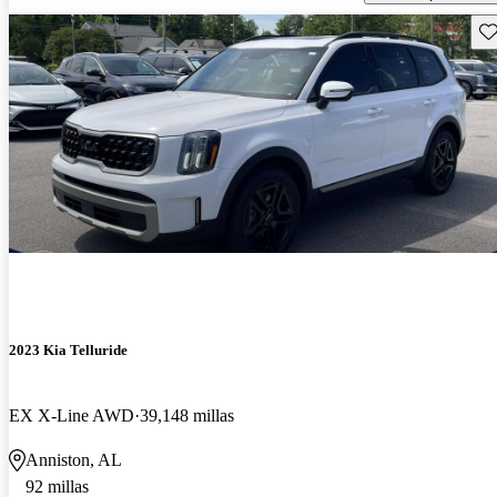
Gu
2023 Kia Telluride
EX X-Line AWD
39,148 millas
Anniston, AL
92 millas