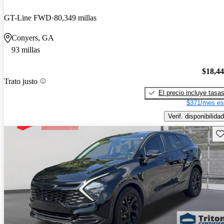
GT-Line FWD
80,349 millas
Conyers, GA
93 millas
$18,4
Trato justo
El precio incluye tasa
$371/mes es
Verif. disponibilidad
Gu