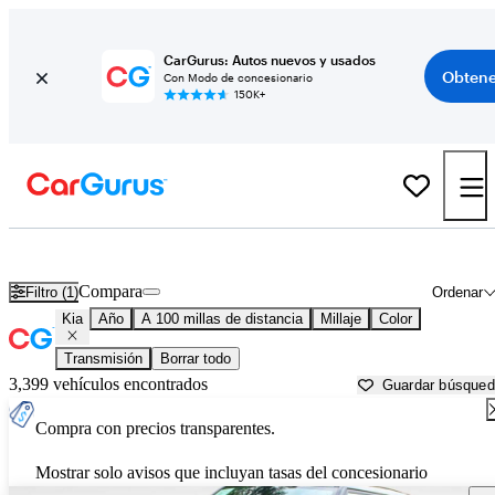
CarGurus: Autos nuevos y usados
Obtene
Con Modo de concesionario
150K+
Autos Kia usados en venta cerca de
Dalton, GA
Compara
Filtro (1)
Ordenar
Kia
Año
A 100 millas de distancia
Millaje
Color
Transmisión
Borrar todo
3,399 vehículos encontrados
Guardar búsque
Compra con precios transparentes.
Mostrar solo avisos que incluyan tasas del concesionario