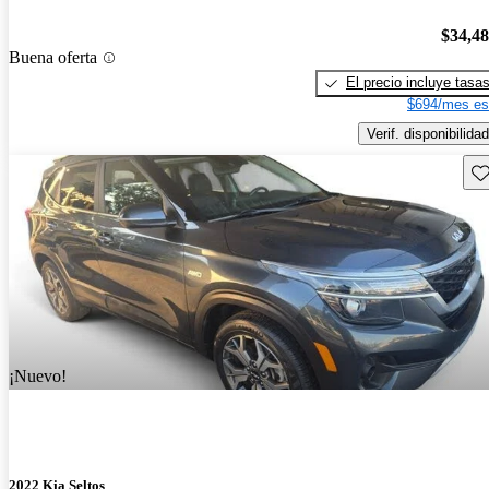
$34,4
Buena oferta
El precio incluye tasa
$694/mes es
Verif. disponibilidad
Gu
¡Nuevo!
2022 Kia Seltos