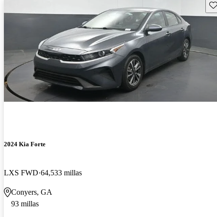
Gu
2024 Kia Forte
LXS FWD
64,533 millas
Conyers, GA
93 millas