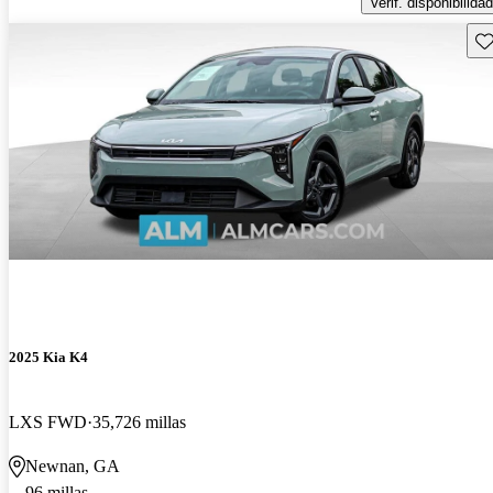
Verif. disponibilidad
Gu
2025 Kia K4
LXS FWD
35,726 millas
Newnan, GA
96 millas