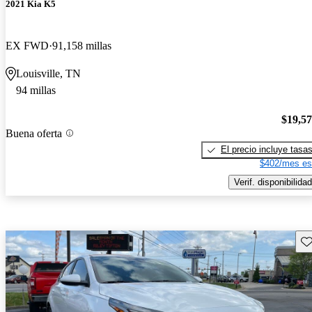
2021 Kia K5
EX FWD
91,158 millas
Louisville, TN
94 millas
$19,5
Buena oferta
El precio incluye tasa
$402/mes es
Verif. disponibilidad
Gu