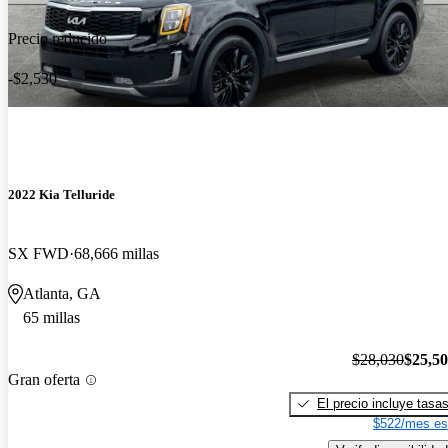
Precio reducido
-$2,530
2022 Kia Telluride
SX FWD
68,666 millas
Atlanta, GA
65 millas
$28,030
$25,5
Gran oferta
El precio incluye tasa
$522/mes es