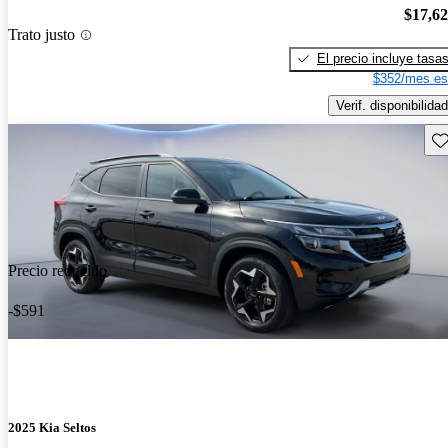
$17,6
Trato justo
El precio incluye tasa
$352/mes es
Verif. disponibilidad
Gu
Precio reducido
-$591
2025 Kia Seltos