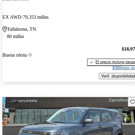
EX AWD
79,353 millas
Tullahoma, TN
80 millas
$18,9
Buena oferta
El precio incluye tasa
$389/mes es
Verif. disponibilidad
Gu