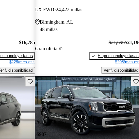
LX FWD
24,422 millas
Birmingham, AL
48 millas
$16,785
$21,696
$21,19
Gran oferta
recio incluye tasas
El precio incluye tasas
$228/mes est.
$298/mes est
erif. disponibilidad
Verif. disponibilidad
Guarda este Aviso
Gu
Precio reducido
-$987