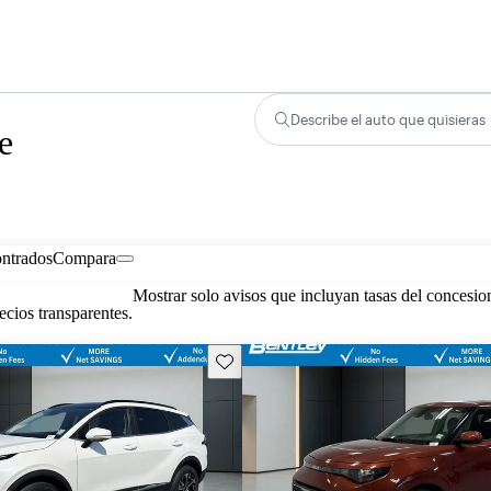
Describe el auto que quisieras
e
ontrados
Compara
Mostrar solo avisos que incluyan tasas del concesio
cios transparentes.
Guarda este Aviso