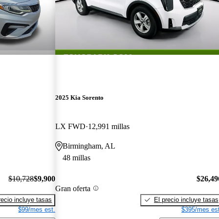
2025 Kia Sorento
LX FWD
12,991 millas
Birmingham, AL
48 millas
$10,728
$9,900
$26,49
Gran oferta
recio incluye tasas
El precio incluye tasas
$99/mes est.
$395/mes est