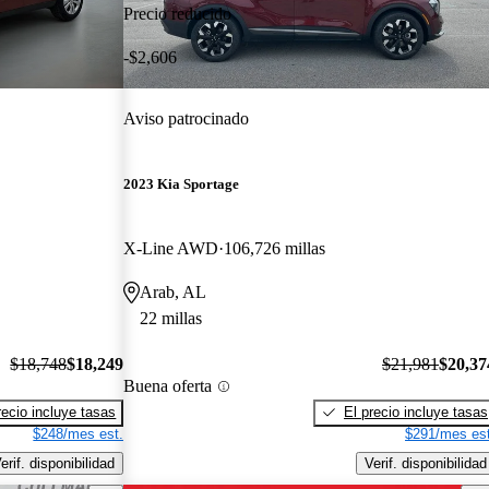
Precio reducido
-$2,606
Aviso patrocinado
2023 Kia Sportage
X-Line AWD
106,726 millas
Arab, AL
22 millas
$18,748
$18,249
$21,981
$20,37
Buena oferta
recio incluye tasas
El precio incluye tasas
$248/mes est.
$291/mes est
erif. disponibilidad
Verif. disponibilidad