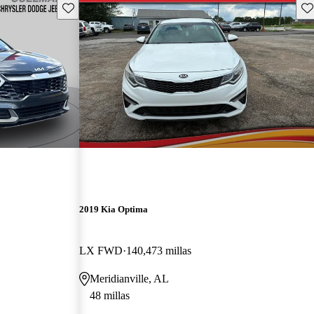
Guarda este Aviso
Gu
2019 Kia Optima
LX FWD
140,473 millas
Meridianville, AL
48 millas