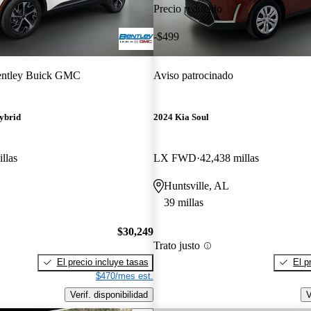
Precio reducido
-$499
ntley Buick GMC
Aviso patrocinado
ybrid
2024 Kia Soul
llas
LX FWD
42,438 millas
Huntsville, AL
39 millas
$30,249
Trato justo
El precio incluye tasas
El p
$470/mes est.
Verif. disponibilidad
V