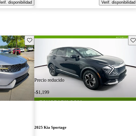
erif. disponibilidad
Verif. disponibilidad
Guarda este Aviso
Gu
Precio reducido
-$1,199
2025 Kia Sportage