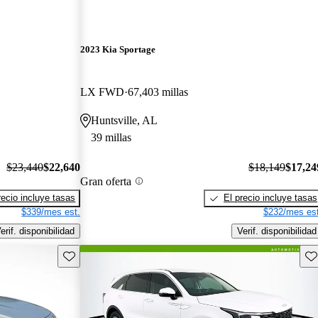
2023 Kia Sportage
LX FWD
67,403 millas
Huntsville, AL
39 millas
$23,440
$22,640
$18,149
$17,24
Gran oferta
recio incluye tasas
El precio incluye tasas
$339/mes est.
$232/mes est
erif. disponibilidad
Verif. disponibilidad
Guarda este Aviso
Gu