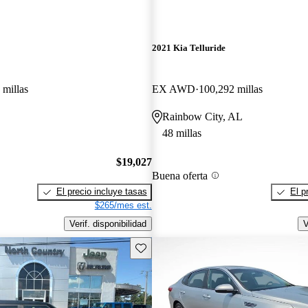
2021 Kia Telluride
 millas
EX AWD
100,292 millas
Rainbow City, AL
48 millas
$19,027
Buena oferta
El precio incluye tasas
El p
$265/mes est.
Verif. disponibilidad
V
Guarda este Aviso