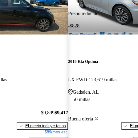
Precio reducido
-$828
2019 Kia Optima
llas
LX FWD
123,619 millas
Gadsden, AL
50 millas
$9,899
$9,417
Buena oferta
El precio incluye tasas
El p
$89/mes est.