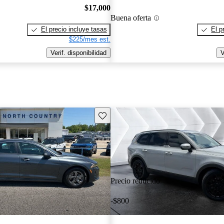
$17,000
Buena oferta
El precio incluye tasas
El p
$225/mes est.
Verif. disponibilidad
V
Guarda este Aviso
Precio reducido
-$800