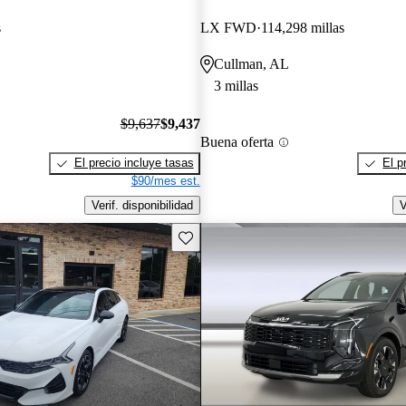
s
LX FWD
114,298 millas
Cullman, AL
3 millas
$9,637
$9,437
Buena oferta
El precio incluye tasas
El p
$90/mes est.
Verif. disponibilidad
V
Guarda este Aviso