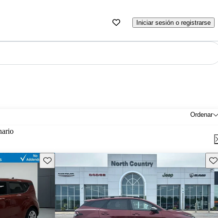
Iniciar sesión o registrarse
Ordenar
nario
Guarda este Aviso
Gu