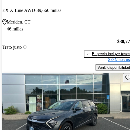
EX X-Line AWD
39,666 millas
Meriden, CT
46 millas
$38,7
Trato justo
El precio incluye tasa
$724/mes es
Verif. disponibilidad
Gu