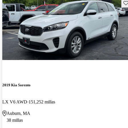
Gu
2019 Kia Sorento
LX V6 AWD
151,252 millas
Auburn, MA
38 millas