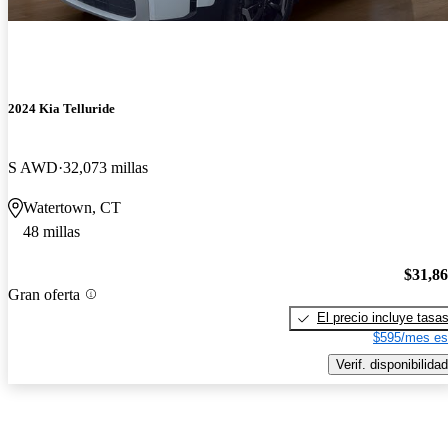
2024 Kia Telluride
S AWD
32,073 millas
Watertown, CT
48 millas
$31,8
Gran oferta
El precio incluye tasa
$595/mes es
Verif. disponibilidad