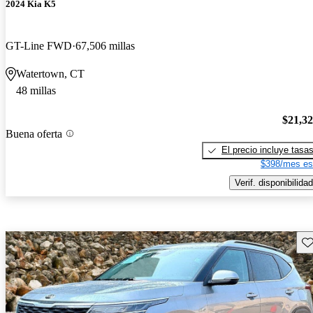
2024 Kia K5
GT-Line FWD
67,506 millas
Watertown, CT
48 millas
$21,3
Buena oferta
El precio incluye tasa
$398/mes es
Verif. disponibilidad
Gu