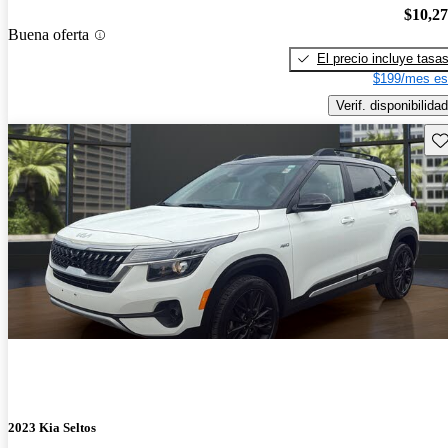
$10,2
Buena oferta
El precio incluye tasa
$199/mes es
Verif. disponibilidad
Gu
2023 Kia Seltos