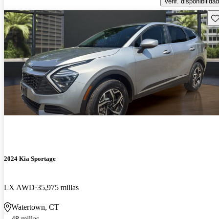
Verif. disponibilidad
Gu
2024 Kia Sportage
LX AWD
35,975 millas
Watertown, CT
48 millas