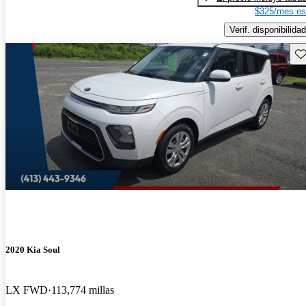
$325/mes es
Verif. disponibilidad
Gu
2020 Kia Soul
LX FWD
113,774 millas