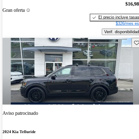
$16,9
Gran oferta
El precio incluye tasa
$326/mes es
Verif. disponibilidad
Gu
Aviso patrocinado
2024 Kia Telluride