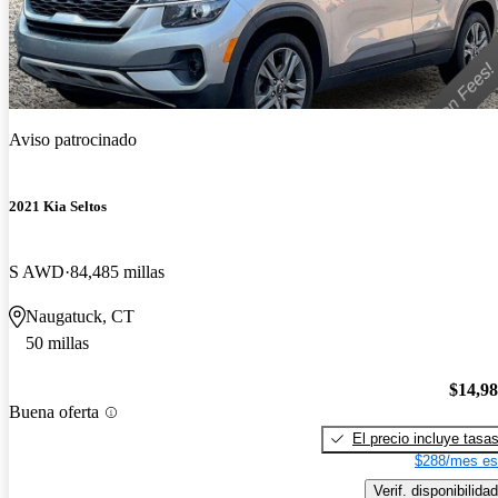
Aviso patrocinado
2021 Kia Seltos
S AWD
84,485 millas
Naugatuck, CT
50 millas
$14,9
Buena oferta
El precio incluye tasa
$288/mes es
Verif. disponibilidad