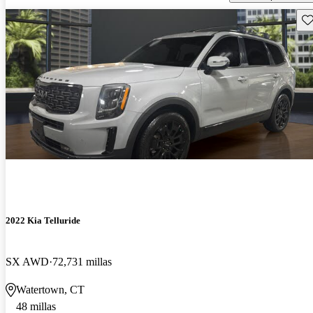
Gu
2022 Kia Telluride
SX AWD
72,731 millas
Watertown, CT
48 millas