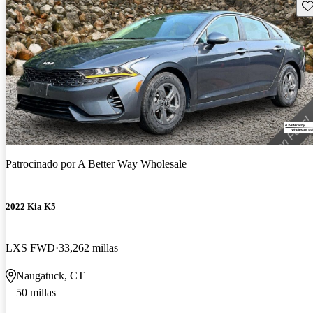
Gu
Patrocinado por
A Better Way Wholesale
2022 Kia K5
LXS FWD
33,262 millas
Naugatuck, CT
50 millas