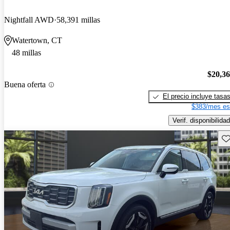
Nightfall AWD
58,391 millas
Watertown, CT
48 millas
$20,3
Buena oferta
El precio incluye tasa
$383/mes es
Verif. disponibilidad
Gu