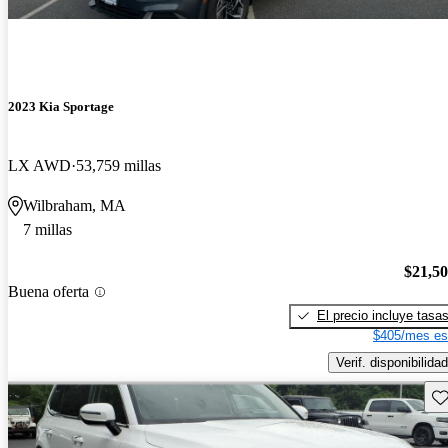
2023 Kia Sportage
LX AWD
53,759 millas
Wilbraham, MA
7 millas
$21,5
Buena oferta
El precio incluye tasa
$405/mes es
Verif. disponibilidad
Gu