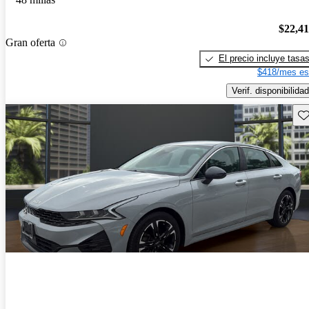
$22,4
Gran oferta
El precio incluye tasa
$418/mes es
Verif. disponibilidad
Gu