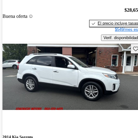
$28,6
Buena oferta
El precio incluye tasa
$549/mes es
Verif. disponibilidad
Gu
2014 Kia Sorento