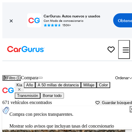
CarGurus: Autos nuevos y usados
Obtene
Con Modo de concesionario
150K+
Autos Kia usados en venta cerca de
Chicopee, MA
Compara
Filtro (1)
Ordenar
Kia
Año
A 50 millas de distancia
Millaje
Color
Transmisión
Borrar todo
671 vehículos encontrados
Guardar búsque
Compra con precios transparentes.
Mostrar solo avisos que incluyan tasas del concesionario