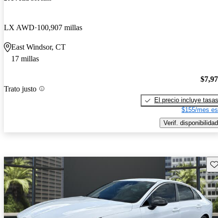
LX AWD
100,907 millas
East Windsor, CT
17 millas
$7,9
Trato justo
El precio incluye tasa
$155/mes es
Verif. disponibilidad
Gu