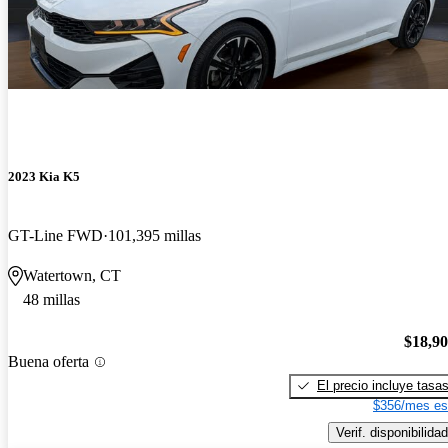
2023 Kia K5
GT-Line FWD
101,395 millas
Watertown, CT
48 millas
$18,9
Buena oferta
El precio incluye tasa
$356/mes es
Verif. disponibilidad