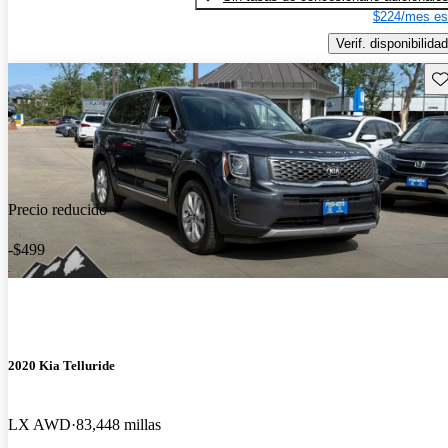
$224/mes es
Verif. disponibilidad
Gu
Precio reducido
-$499
2020 Kia Telluride
LX AWD
83,448 millas