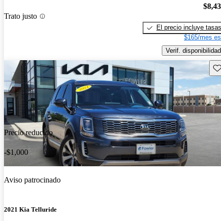
$8,4
Trato justo
El precio incluye tasa
$165/mes es
Verif. disponibilidad
Gu
Precio reducido
-$1,000
Aviso patrocinado
2021 Kia Telluride