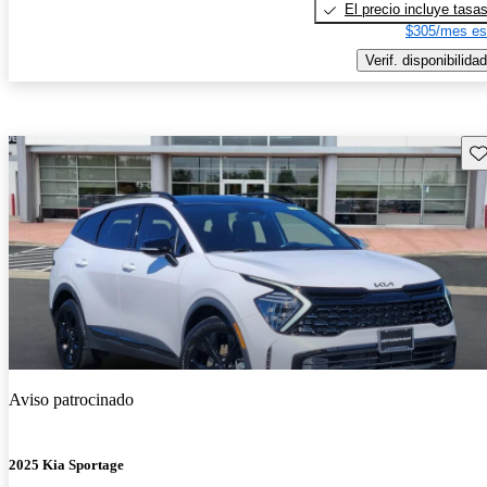
El precio incluye tasa
$305/mes es
Verif. disponibilidad
Gu
Aviso patrocinado
2025 Kia Sportage