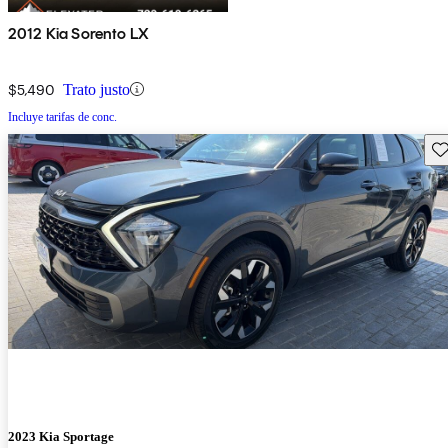
2012 Kia Sorento LX
$5,490
Trato justo
Incluye tarifas de conc.
Gu
2023 Kia Sportage