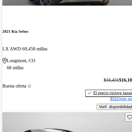
2021 Kia Seltos
LX AWD
69,458 millas
Longmont, CO
68 millas
$16,431
$16,1
Buena oferta
El precio incluye tasa
$311/mes es
Verif. disponibilidad
Gu