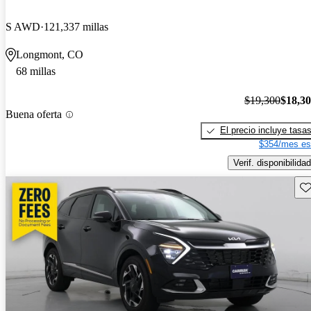
S AWD
121,337 millas
Longmont, CO
68 millas
$19,300
$18,3
Buena oferta
El precio incluye tasa
$354/mes es
Verif. disponibilidad
Gu