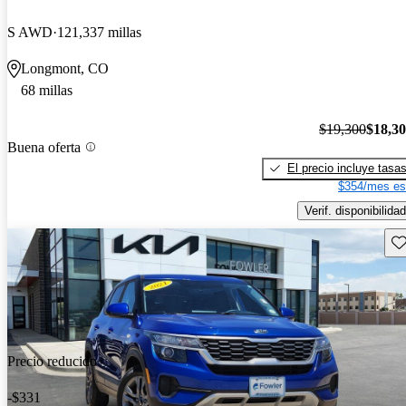
S AWD
121,337 millas
Longmont, CO
68 millas
$19,300
$18,3
Buena oferta
El precio incluye tasa
$354/mes es
Verif. disponibilidad
Gu
Precio reducido
-$331