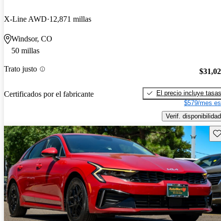
X-Line AWD
12,871 millas
Windsor, CO
50 millas
Trato justo
$31,0
El precio incluye tasa
Certificados por el fabricante
$579/mes es
Verif. disponibilidad
Gu