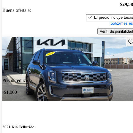
$29,5
Buena oferta
El precio incluye tasa
$561/mes es
Verif. disponibilidad
Gu
Precio reducido
-$1,000
2021 Kia Telluride