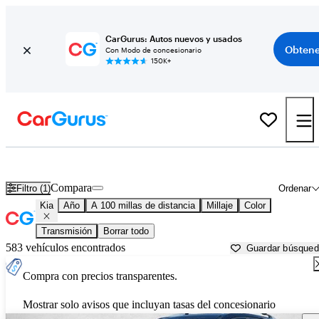
CarGurus: Autos nuevos y usados
Obtene
Con Modo de concesionario
150K+
Autos Kia usados en venta cerca de
Cheyenne, WY
Compara
Filtro (1)
Ordenar
Kia
Año
A 100 millas de distancia
Millaje
Color
Transmisión
Borrar todo
583 vehículos encontrados
Guardar búsque
Compra con precios transparentes.
Mostrar solo avisos que incluyan tasas del concesionario