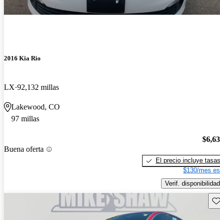
2016 Kia Rio
LX
92,132 millas
Lakewood, CO
97 millas
$6,6
Buena oferta
El precio incluye tasa
$130/mes es
Verif. disponibilidad
Gu