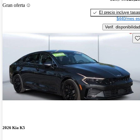
Gran oferta
El precio incluye tasa
$440/mes es
Verif. disponibilidad
Gu
2026 Kia K5