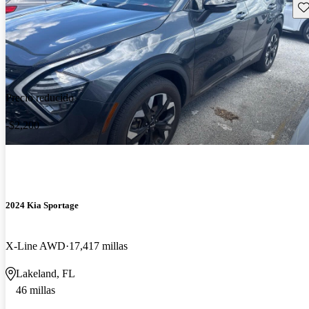
Gu
Precio reducido
-$2,200
2024 Kia Sportage
X-Line AWD
17,417 millas
Lakeland, FL
46 millas