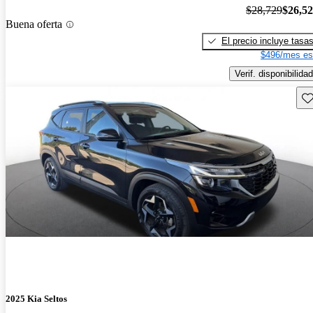
$28,729
$26,5
Buena oferta
El precio incluye tasa
$496/mes es
Verif. disponibilidad
Gu
2025 Kia Seltos