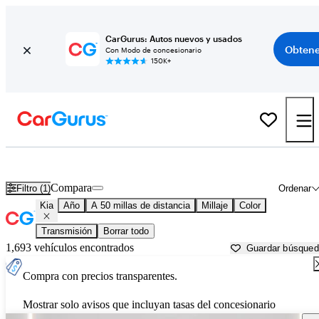
CarGurus: Autos nuevos y usados
Obtene
Con Modo de concesionario
150K+
Autos Kia usados en venta cerca de
Brooksville, FL
Compara
Filtro (1)
Ordenar
Kia
Año
A 50 millas de distancia
Millaje
Color
Transmisión
Borrar todo
1,693 vehículos encontrados
Guardar búsque
Compra con precios transparentes.
Mostrar solo avisos que incluyan tasas del concesionario