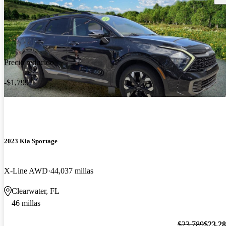
Precio reducido
-$1,799
2023 Kia Sportage
X-Line AWD
44,037 millas
Clearwater, FL
46 millas
$23,789
$23,2