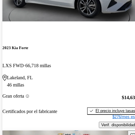
2023 Kia Forte
LXS FWD
66,718 millas
Lakeland, FL
46 millas
Gran oferta
$14,6
El precio incluye tasa
Certificados por el fabricante
$276/mes es
Verif. disponibilidad
Gu