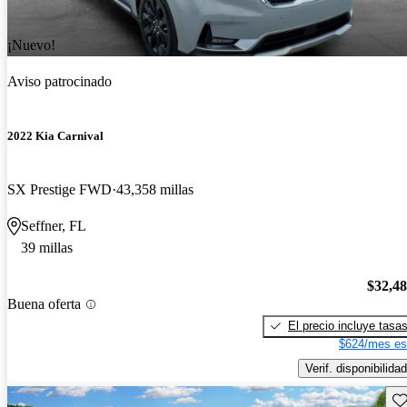
¡Nuevo!
Aviso patrocinado
2022 Kia Carnival
SX Prestige FWD
43,358 millas
Seffner, FL
39 millas
$32,4
Buena oferta
El precio incluye tasa
$624/mes es
Verif. disponibilidad
Gu