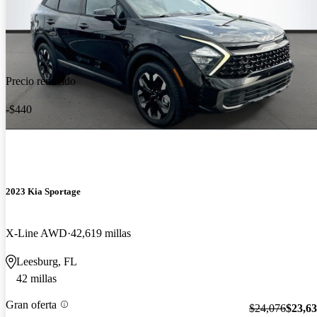
Precio reducido
-$440
2023 Kia Sportage
X-Line AWD
42,619 millas
Leesburg, FL
42 millas
Gran oferta
$24,076
$23,6