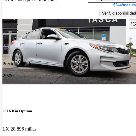
$544/mes es
Verif. disponibilidad
Gu
Precio reducido
-$500
2016 Kia Optima
LX
28,896 millas