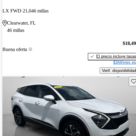
LX FWD
21,046 millas
Clearwater, FL
46 millas
$18,4
Buena oferta
El precio incluye tasa
$344/mes es
Verif. disponibilidad
Gu