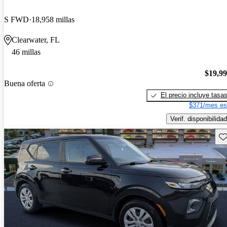
S FWD
18,958 millas
Clearwater, FL
46 millas
$19,9
Buena oferta
El precio incluye tasa
$371/mes es
Verif. disponibilidad
Gu