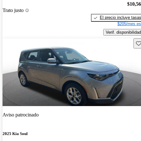
$10,5
Trato justo
El precio incluye tasa
$205/mes es
Verif. disponibilidad
Gu
Aviso patrocinado
2025 Kia Soul