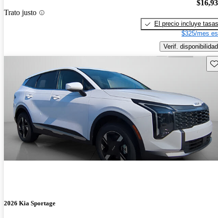
$16,9
Trato justo
El precio incluye tasa
$325/mes es
Verif. disponibilidad
Gu
2026 Kia Sportage