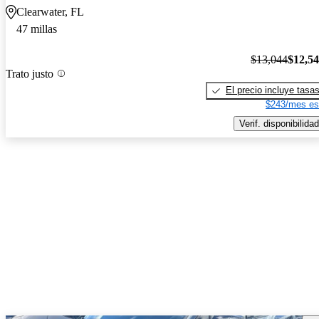
Clearwater, FL
47 millas
$13,044
$12,5
Trato justo
El precio incluye tasa
$243/mes es
Verif. disponibilidad