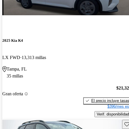
2025 Kia K4
LX FWD
13,313 millas
Tampa, FL
35 millas
$21,3
Gran oferta
El precio incluye tasa
$396/mes es
Verif. disponibilidad
Gu