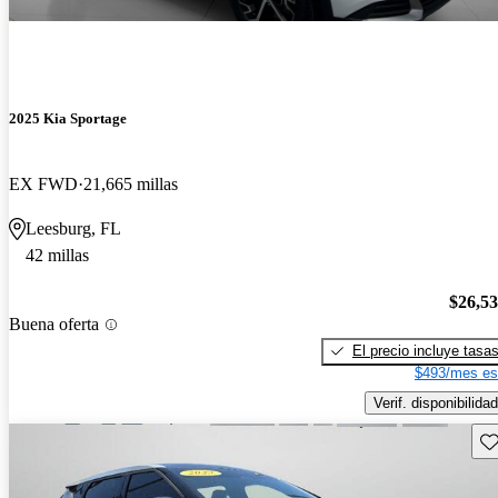
2025 Kia Sportage
EX FWD
21,665 millas
Leesburg, FL
42 millas
$26,5
Buena oferta
El precio incluye tasa
$493/mes es
Verif. disponibilidad
Gu