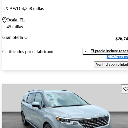
LX AWD
4,258 millas
Ocala, FL
45 millas
Gran oferta
$26,7
El precio incluye tasa
Certificados por el fabricante
$495/mes es
Verif. disponibilidad
Gu