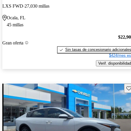
LXS FWD
27,030 millas
Ocala, FL
45 millas
$22,9
Gran oferta
Sin tasas de concesionario adicionale
$424/mes es
Verif. disponibilidad
Gu