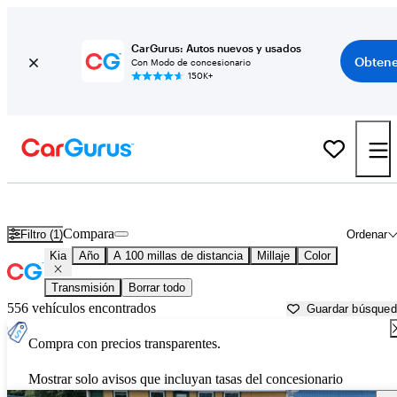
CarGurus: Autos nuevos y usados
Obtene
Con Modo de concesionario
150K+
Autos Kia usados en venta cerca de
Brookhaven, MS
Compara
Filtro (1)
Ordenar
Kia
Año
A 100 millas de distancia
Millaje
Color
Transmisión
Borrar todo
556 vehículos encontrados
Guardar búsque
Compra con precios transparentes.
Mostrar solo avisos que incluyan tasas del concesionario