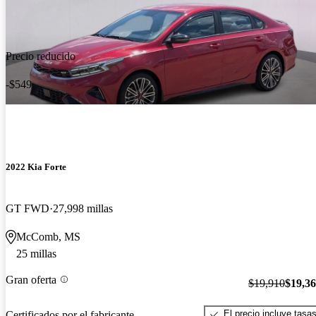
Precio reducido
-$549
2022 Kia Forte
GT FWD
27,998 millas
McComb, MS
25 millas
Gran oferta
$19,910
$19,3
El precio incluye tasa
Certificados por el fabricante