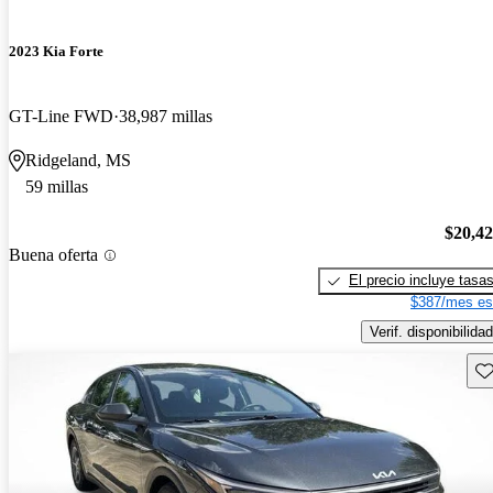
2023 Kia Forte
GT-Line FWD
38,987 millas
Ridgeland, MS
59 millas
$20,4
Buena oferta
El precio incluye tasa
$387/mes es
Verif. disponibilidad
Gu