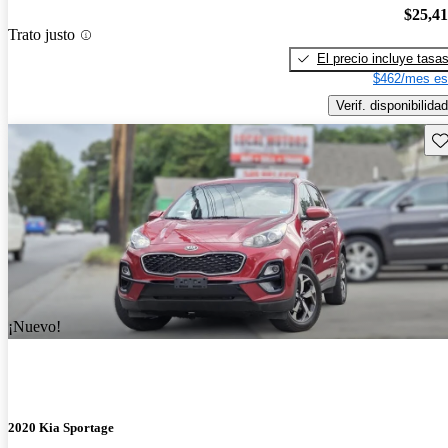
$25,4
Trato justo
El precio incluye tasa
$462/mes es
Verif. disponibilidad
Gu
¡Nuevo!
2020 Kia Sportage