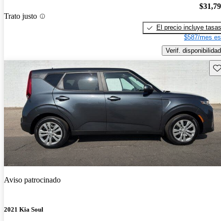
$31,7
Trato justo
El precio incluye tasa
$587/mes es
Verif. disponibilidad
Gu
Aviso patrocinado
2021 Kia Soul