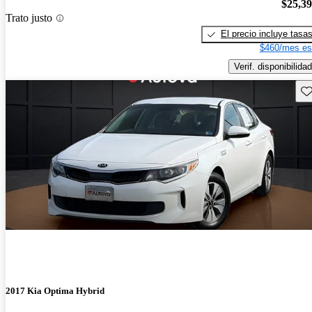
$25,3
Trato justo
El precio incluye tasa
$460/mes es
Verif. disponibilidad
Gu
2017 Kia Optima Hybrid