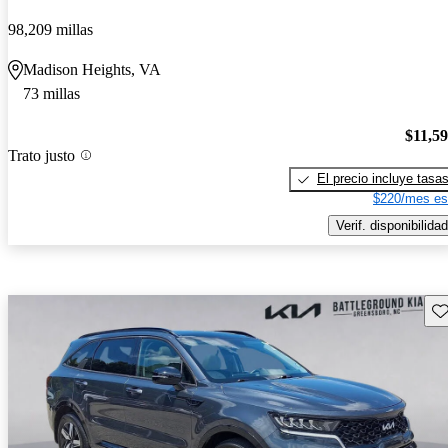
98,209 millas
Madison Heights, VA
73 millas
$11,5
Trato justo
El precio incluye tasa
$220/mes es
Verif. disponibilidad
Gu