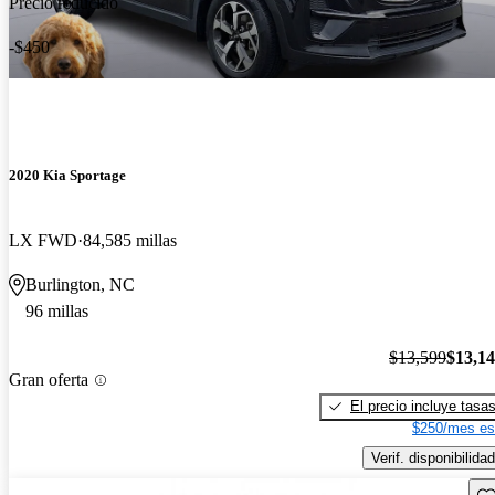
Precio reducido
-$450
2020 Kia Sportage
LX FWD
84,585 millas
Burlington, NC
96 millas
$13,599
$13,1
Gran oferta
El precio incluye tasa
$250/mes es
Verif. disponibilidad
Gu