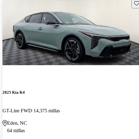
Gu
2025 Kia K4
GT-Line FWD
14,375 millas
Eden, NC
64 millas