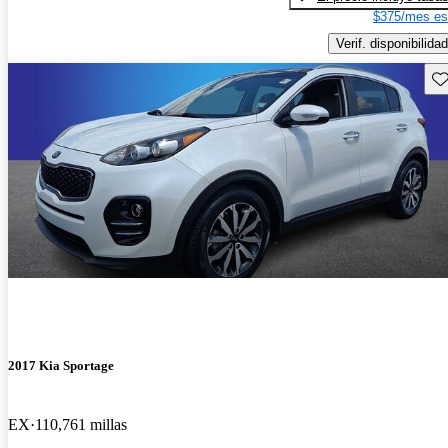
$375/mes es
Verif. disponibilidad
Gu
2017 Kia Sportage
EX
110,761 millas