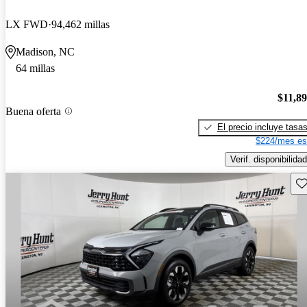
LX FWD
94,462 millas
Madison, NC
64 millas
$11,8
Buena oferta
El precio incluye tasa
$224/mes es
Verif. disponibilidad
Gu