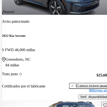
¡Nuevo!
Aviso patrocinado
2022 Kia Sorento
S FWD
46,000 millas
Greensboro, NC
84 millas
Trato justo
$25,6
El precio incluye tasa
Certificados por el fabricante
$481/mes es
Verif. disponibilidad
Gu