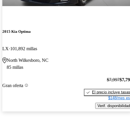
2015 Kia Optima
LX
101,892 millas
North Wilkesboro, NC
85 millas
$7,997
$7,7
Gran oferta
El precio incluye tasa
$148/mes es
Verif. disponibilidad