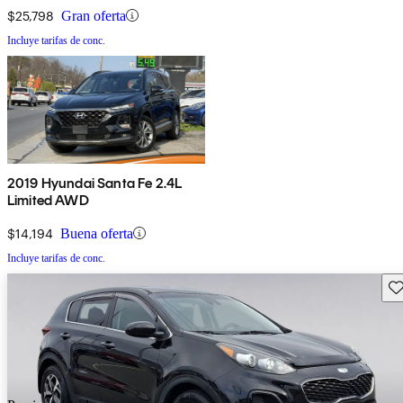
$25,798
Gran oferta
Incluye tarifas de conc.
2019 Hyundai Santa Fe 2.4L
Limited AWD
$14,194
Buena oferta
Incluye tarifas de conc.
Gu