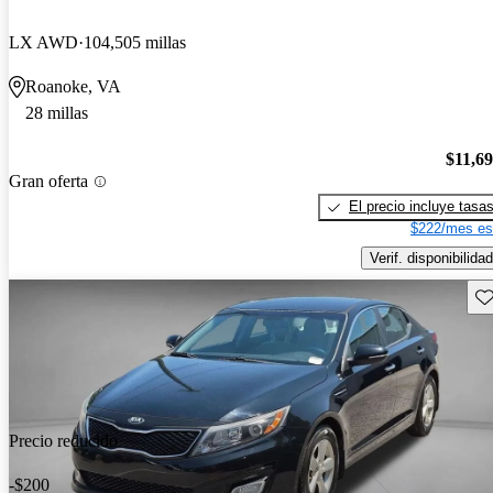
LX AWD
104,505 millas
Roanoke, VA
28 millas
$11,6
Gran oferta
El precio incluye tasa
$222/mes es
Verif. disponibilidad
Gu
Precio reducido
-$200