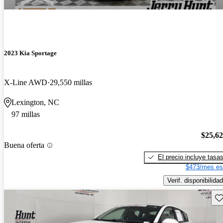
2023 Kia Sportage
X-Line AWD
29,550 millas
Lexington, NC
97 millas
$25,6
Buena oferta
El precio incluye tasa
$473/mes es
Verif. disponibilidad
Gu