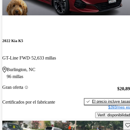
2022 Kia K5
GT-Line FWD
52,633 millas
Burlington, NC
96 millas
Gran oferta
$20,8
El precio incluye tasa
Certificados por el fabricante
$393/mes es
Verif. disponibilidad
Gu