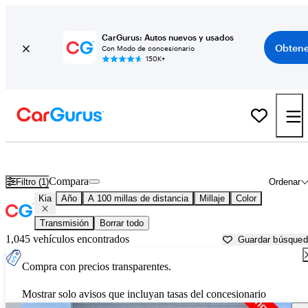
CarGurus: Autos nuevos y usados
Obtene
Con Modo de concesionario
150K+
Autos Kia usados en venta cerca de
Blacksburg, VA
Compara
Filtro (1)
Ordenar
Kia
Año
A 100 millas de distancia
Millaje
Color
Transmisión
Borrar todo
1,045 vehículos encontrados
Guardar búsque
Compra con precios transparentes.
Mostrar solo avisos que incluyan tasas del concesionario