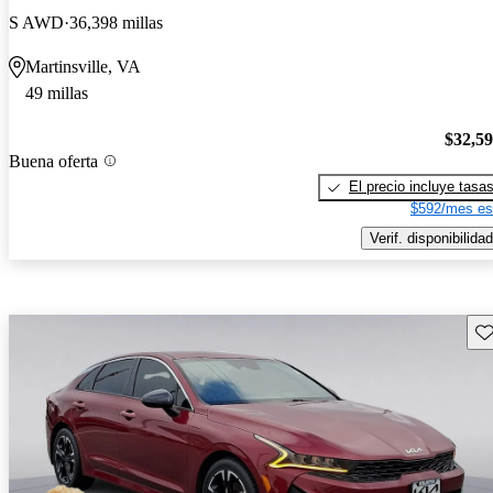
S AWD
36,398 millas
Martinsville, VA
49 millas
$32,5
Buena oferta
El precio incluye tasa
$592/mes es
Verif. disponibilidad
Gu