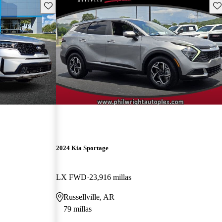
Guarda este Aviso
Gu
2024 Kia Sportage
LX FWD
23,916 millas
Russellville, AR
79 millas