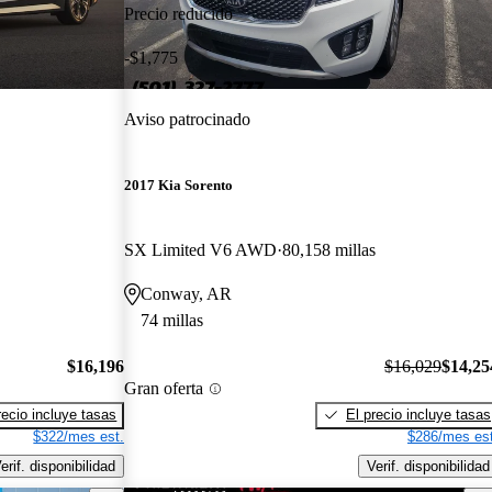
Precio reducido
-$1,775
Aviso patrocinado
2017 Kia Sorento
SX Limited V6 AWD
80,158 millas
Conway, AR
74 millas
$16,196
$16,029
$14,25
Gran oferta
recio incluye tasas
El precio incluye tasas
$322/mes est.
$286/mes est
erif. disponibilidad
Verif. disponibilidad