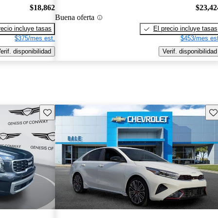
$18,862
$23,42
Buena oferta
recio incluye tasas
El precio incluye tasas
$375/mes est.
$453/mes est
erif. disponibilidad
Verif. disponibilidad
Guarda este Aviso
Gu