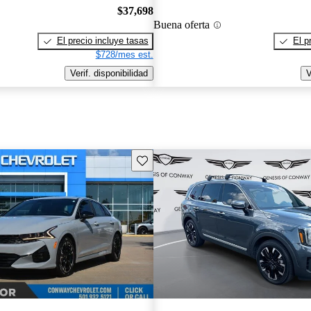
$37,698
Buena oferta
El precio incluye tasas
El p
$728/mes est.
Verif. disponibilidad
V
Guarda este Aviso