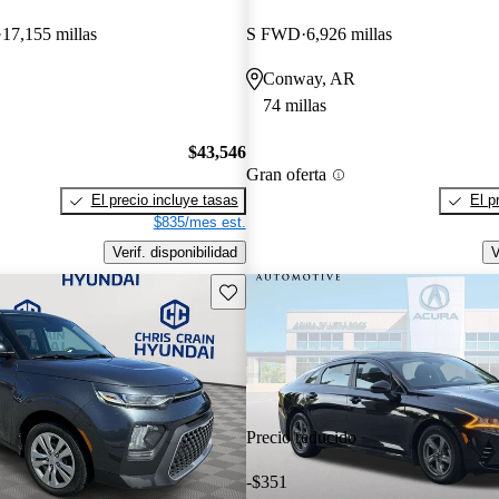
17,155 millas
S FWD
6,926 millas
Conway, AR
74 millas
$43,546
Gran oferta
El precio incluye tasas
El p
$835/mes est.
Verif. disponibilidad
V
Guarda este Aviso
Precio reducido
-$351