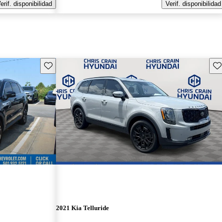
erif. disponibilidad
Verif. disponibilidad
Guarda este Aviso
Gu
2021 Kia Telluride