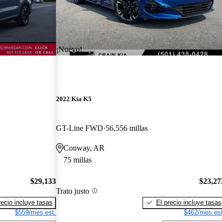
¡Nuevo!
2022 Kia K5
GT-Line FWD
56,556 millas
Conway, AR
75 millas
$29,133
$23,27
Trato justo
recio incluye tasas
El precio incluye tasas
$559/mes est.
$462/mes est