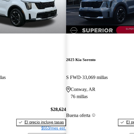
2025 Kia Sorento
las
S FWD
33,069 millas
Conway, AR
76 millas
$28,624
Buena oferta
El precio incluye tasas
El p
$553/mes est.