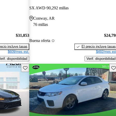
SX AWD
90,292 millas
Conway, AR
76 millas
$31,853
$24,79
Buena oferta
recio incluye tasas
El precio incluye tasas
$609/mes est.
$492/mes est
erif. disponibilidad
Verif. disponibilidad
Guarda este Aviso
Gu