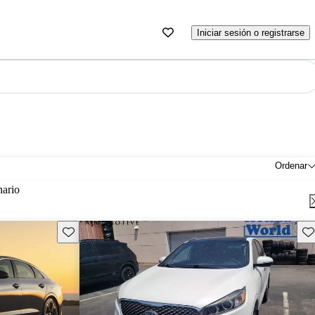
Iniciar sesión o registrarse
Ordenar
nario
Guarda este Aviso
Gu