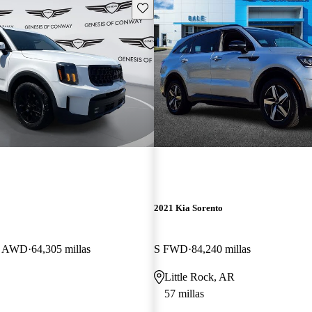
Guarda este Aviso
2021 Kia Sorento
ro AWD
64,305 millas
S FWD
84,240 millas
Little Rock, AR
57 millas