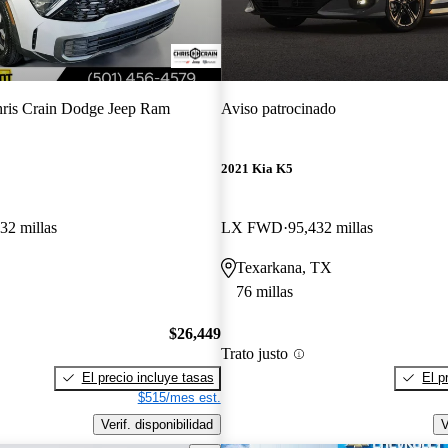
ris Crain Dodge Jeep Ram
Aviso patrocinado
2021 Kia K5
32 millas
LX FWD
95,432 millas
Texarkana, TX
76 millas
$26,449
Trato justo
El precio incluye tasas
El p
$515/mes est.
Verif. disponibilidad
V