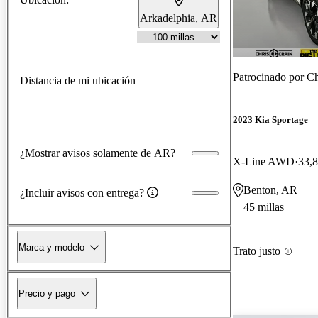
Arkadelphia, AR
Patrocinado por
Ch
Distancia de mi ubicación
2023 Kia Sportage
¿Mostrar avisos solamente de AR?
X-Line AWD
33,8
Benton, AR
¿Incluir avisos con entrega?
45 millas
Marca y modelo
Trato justo
Precio y pago