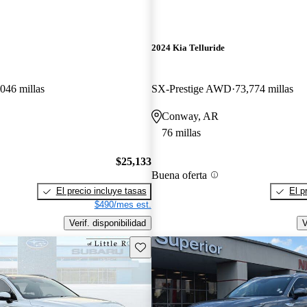
2024 Kia Telluride
046 millas
SX-Prestige AWD
73,774 millas
Conway, AR
76 millas
$25,133
Buena oferta
El precio incluye tasas
El p
$490/mes est.
Verif. disponibilidad
V
Guarda este Aviso