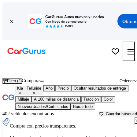
CarGurus: Autos nuevos y usados
Obtene
Con Modo de concesionario
150K+
Kia Telluride usados en venta cerca de
Ames, IA
Compara
Filtro (2)
Ordenar
Kia
Telluride
Año
Precio
Ocultar resultados de entrega
Millaje
A 100 millas de distancia
Tracción
Color
Nuevos/Usados/Certificados
Borrar todo
402 vehículos encontrados
Guardar búsque
Compra con precios transparentes.