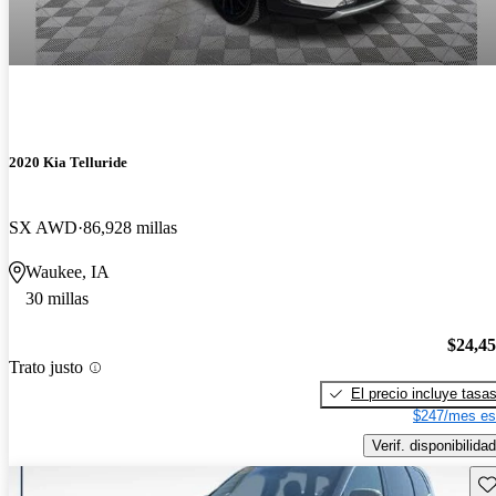
2020 Kia Telluride
SX AWD
86,928 millas
Waukee, IA
30 millas
$24,4
Trato justo
El precio incluye tasa
$247/mes es
Verif. disponibilidad
Gu