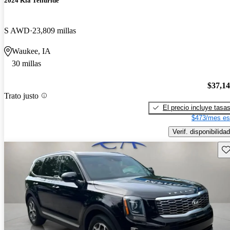
2024 Kia Telluride
S AWD
23,809 millas
Waukee, IA
30 millas
$37,1
Trato justo
El precio incluye tasa
$473/mes es
Verif. disponibilidad
Gu