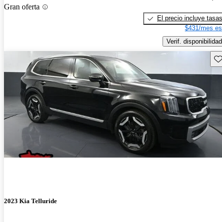
Gran oferta
El precio incluye tasa
$431/mes es
Verif. disponibilidad
Gu
2023 Kia Telluride