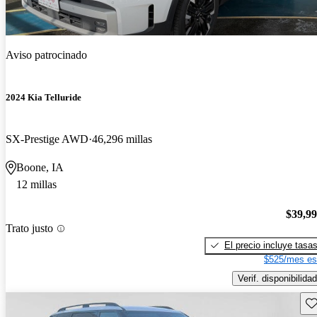
Aviso patrocinado
2024 Kia Telluride
SX-Prestige AWD
46,296 millas
Boone, IA
12 millas
$39,9
Trato justo
El precio incluye tasa
$525/mes es
Verif. disponibilidad
Gu