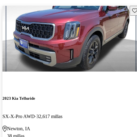
Gu
2023 Kia Telluride
SX-X-Pro AWD
32,617 millas
Newton, IA
38 millas