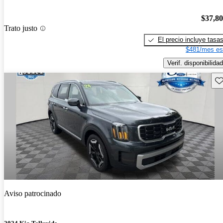
$37,8
Trato justo
El precio incluye tasa
$481/mes es
Verif. disponibilidad
Gu
Aviso patrocinado