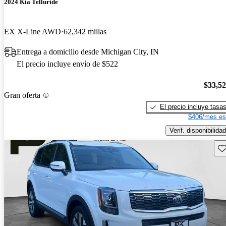
2024 Kia Telluride
EX X-Line AWD
62,342 millas
Entrega a domicilio desde Michigan City, IN
El precio incluye envío de $522
$33,5
Gran oferta
El precio incluye tasa
$406/mes es
Verif. disponibilidad
Gu