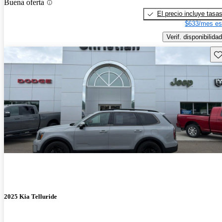
Buena oferta
El precio incluye tasa
$633/mes es
Verif. disponibilidad
Gu
2025 Kia Telluride