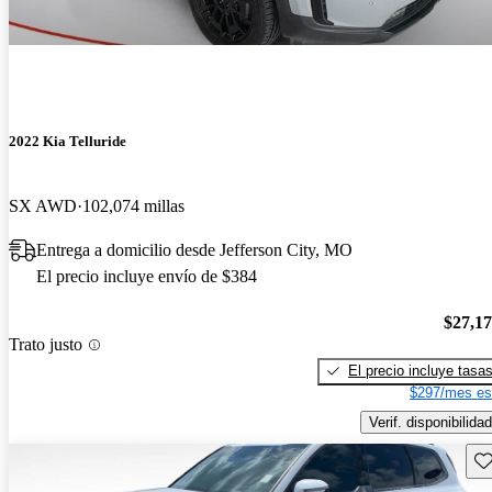
2022 Kia Telluride
SX AWD
102,074 millas
Entrega a domicilio desde Jefferson City, MO
El precio incluye envío de $384
$27,1
Trato justo
El precio incluye tasa
$297/mes es
Verif. disponibilidad
Gu