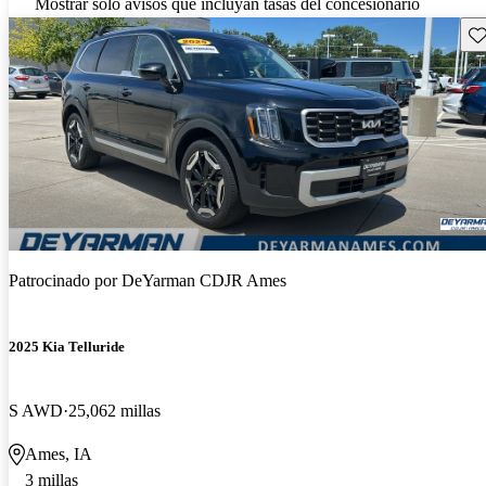
Mostrar solo avisos que incluyan tasas del concesionario
Gu
Patrocinado por
DeYarman CDJR Ames
2025 Kia Telluride
S AWD
25,062 millas
Ames, IA
3 millas