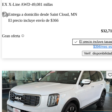
EX X-Line AWD
49,081 millas
Entrega a domicilio desde Saint Cloud, MN
El precio incluye envío de $366
$32,7
Gran oferta
El precio incluye tasa
$394/mes es
Verif. disponibilidad
Gu