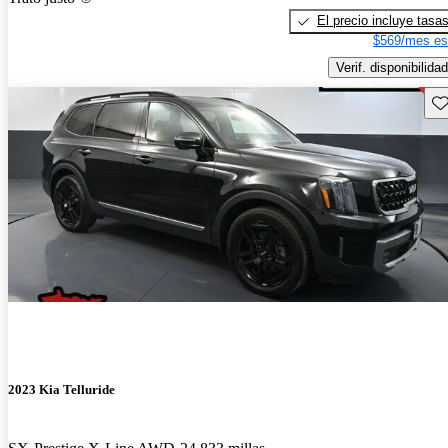
El precio incluye tasa
$569/mes es
Verif. disponibilidad
Gu
2023 Kia Telluride