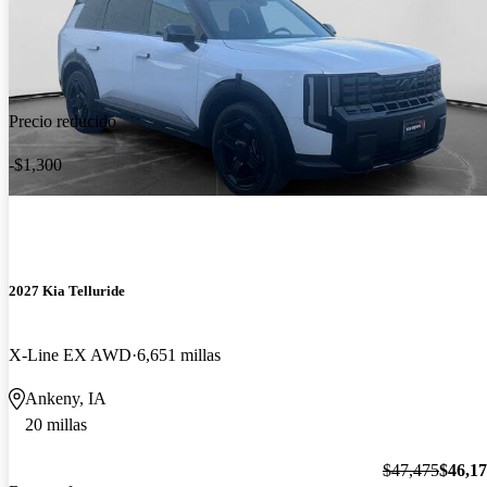
Precio reducido
-$1,300
2027 Kia Telluride
X-Line EX AWD
6,651 millas
Ankeny, IA
20 millas
$47,475
$46,1