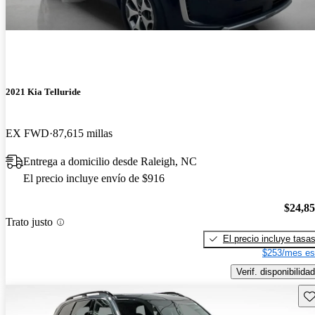
2021 Kia Telluride
EX FWD
87,615 millas
Entrega a domicilio desde Raleigh, NC
El precio incluye envío de $916
$24,8
Trato justo
El precio incluye tasa
$253/mes es
Verif. disponibilidad
Gu