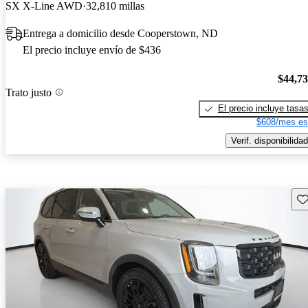
SX X-Line AWD
32,810 millas
Entrega a domicilio desde Cooperstown, ND
El precio incluye envío de $436
$44,7
Trato justo
El precio incluye tasa
$608/mes es
Verif. disponibilidad
Gu