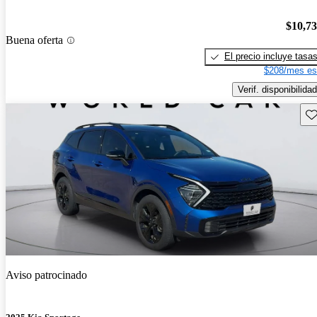
$10,7
Buena oferta
El precio incluye tasa
$208/mes es
Verif. disponibilidad
Gu
Aviso patrocinado