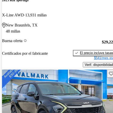
2025 Kia Sportage
X-Line AWD
13,931 millas
New Braunfels, TX
48 millas
Buena oferta
$29,2
El precio incluye tasa
Certificados por el fabricante
$541/mes es
Verif. disponibilidad
Gu