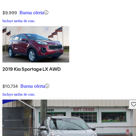
$9,999
Buena oferta
Incluye tarifas de conc.
2019 Kia Sportage LX AWD
$10,734
Buena oferta
Incluye tarifas de conc.
Gu