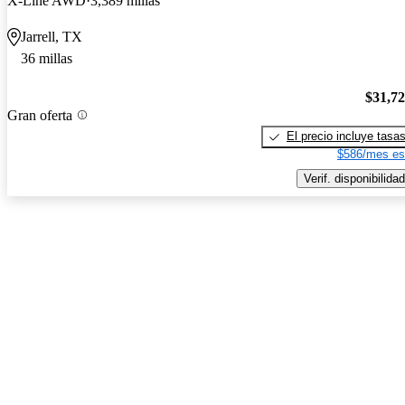
X-Line AWD
3,389 millas
Jarrell, TX
36 millas
$31,7
Gran oferta
El precio incluye tasa
$586/mes es
Verif. disponibilidad