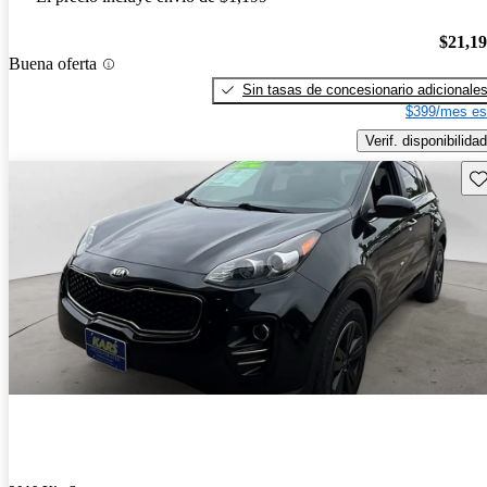
$21,1
Buena oferta
Sin tasas de concesionario adicionale
$399/mes es
Verif. disponibilidad
Gu