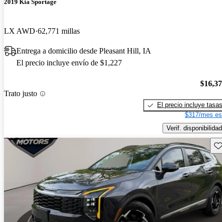
2019 Kia Sportage
LX AWD
62,771 millas
Entrega a domicilio desde Pleasant Hill, IA
El precio incluye envío de $1,227
$16,3
Trato justo
El precio incluye tasa
$317/mes es
Verif. disponibilidad
Gu