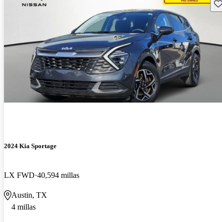
Gu
2024 Kia Sportage
LX FWD
40,594 millas
Austin, TX
4 millas