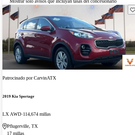
Mostrar solo avisos que incluyan tasas del concesionario
Gu
Patrocinado por
CarvinATX
2019 Kia Sportage
LX AWD
114,674 millas
Pflugerville, TX
17 millas