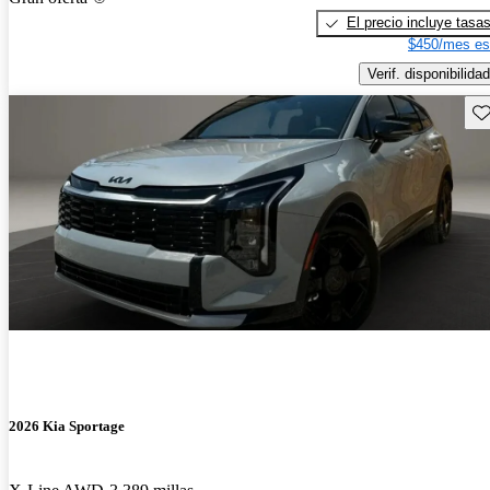
El precio incluye tasa
$450/mes es
Verif. disponibilidad
Gu
2026 Kia Sportage