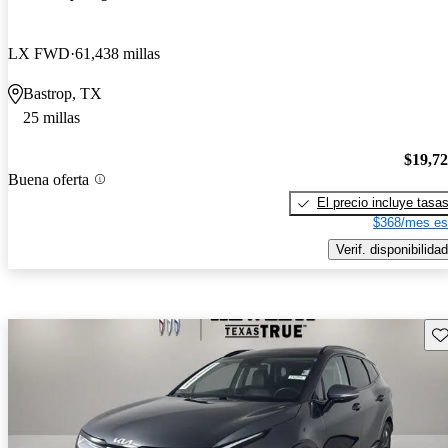
LX FWD
61,438 millas
Bastrop, TX
25 millas
$19,7
Buena oferta
El precio incluye tasa
$368/mes es
Verif. disponibilidad
Gu