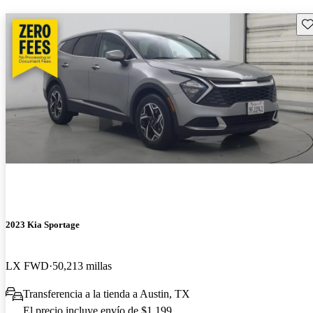
Gu
2023 Kia Sportage
LX FWD
50,213 millas
Transferencia a la tienda a Austin, TX
El precio incluye envío de $1,199