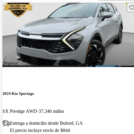
Gu
¡Nuevo!
2024 Kia Sportage
SX Prestige AWD
37,346 millas
Entrega a domicilio desde Buford, GA
El precio incluye envío de $844