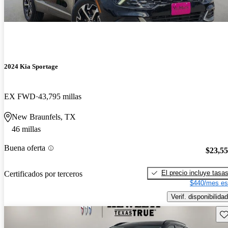
2024 Kia Sportage
EX FWD
43,795 millas
New Braunfels, TX
46 millas
Buena oferta
$23,5
El precio incluye tasa
Certificados por terceros
$440/mes es
Verif. disponibilidad
Gu