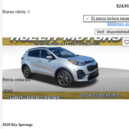
$24,9
Buena oferta
El precio incluye tasa
$469/mes es
Verif. disponibilidad
Gu
Precio reducido
-$505
2020 Kia Sportage