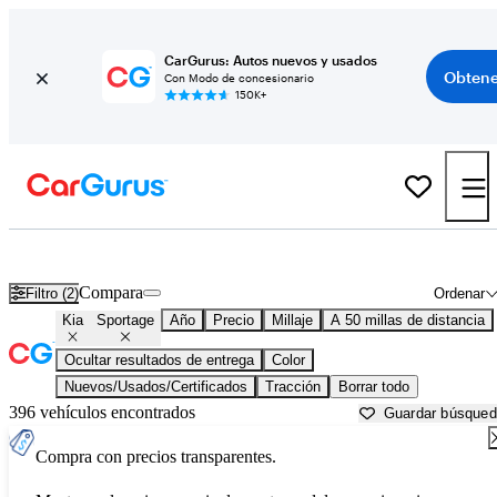
CarGurus: Autos nuevos y usados
Obtene
Con Modo de concesionario
150K+
Kia Sportage usados en venta cerca de
Austin, TX
Compara
Filtro (2)
Ordenar
Kia
Sportage
Año
Precio
Millaje
A 50 millas de distancia
Ocultar resultados de entrega
Color
Nuevos/Usados/Certificados
Tracción
Borrar todo
396 vehículos encontrados
Guardar búsque
Compra con precios transparentes.