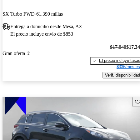
SX Turbo FWD
61,390 millas
Entrega a domicilio desde Mesa, AZ
El precio incluye envío de $853
$17,848
$17,3
Gran oferta
El precio incluye tasa
$336/mes es
Verif. disponibilidad
Gu