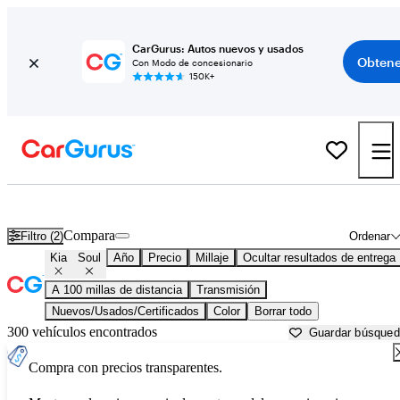
CarGurus: Autos nuevos y usados
Obtene
Con Modo de concesionario
150K+
Kia Soul usados en venta cerca de
Bakersfield, CA
Compara
Filtro (2)
Ordenar
Kia
Soul
Año
Precio
Millaje
Ocultar resultados de entrega
A 100 millas de distancia
Transmisión
Nuevos/Usados/Certificados
Color
Borrar todo
300 vehículos encontrados
Guardar búsque
Compra con precios transparentes.