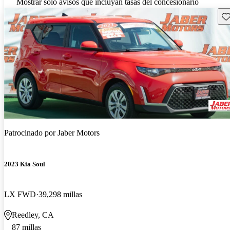
Mostrar solo avisos que incluyan tasas del concesionario
Gu
Patrocinado por
Jaber Motors
2023 Kia Soul
LX FWD
39,298 millas
Reedley, CA
87 millas