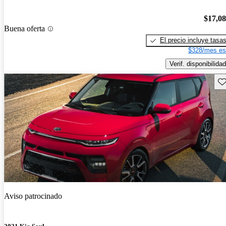
$17,0
Buena oferta
El precio incluye tasa
$328/mes es
Verif. disponibilidad
Gu
Aviso patrocinado