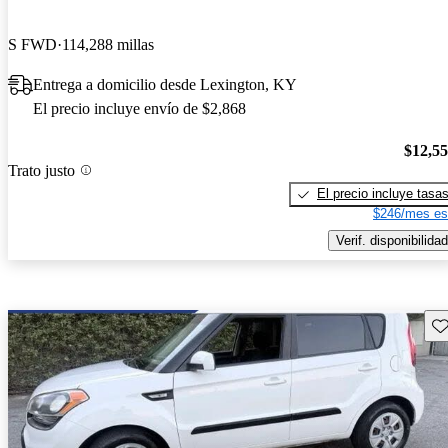
S FWD
114,288 millas
Entrega a domicilio desde Lexington, KY
El precio incluye envío de $2,868
$12,5
Trato justo
El precio incluye tasa
$246/mes es
Verif. disponibilidad
Gu