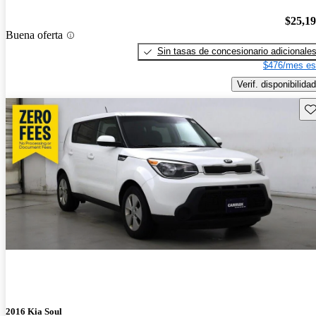
$25,1
Buena oferta
Sin tasas de concesionario adicionale
$476/mes es
Verif. disponibilidad
Gu
2016 Kia Soul