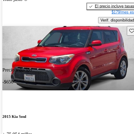
El precio incluye tasa
$179/mes es
Verif. disponibilidad
Gu
Precio reducido
-$650
2015 Kia Soul