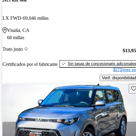
2021 Kia Soul
LX FWD
69,046 millas
Visalia, CA
68 millas
Trato justo
$13,9
Sin tasas de concesionario adicionale
Certificados por el fabricante
$273/mes es
Verif. disponibilidad
Gu