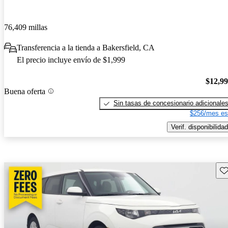
76,409 millas
Transferencia a la tienda a Bakersfield, CA
El precio incluye envío de $1,999
$12,9
Buena oferta
Sin tasas de concesionario adicionale
$256/mes es
Verif. disponibilidad
Gu