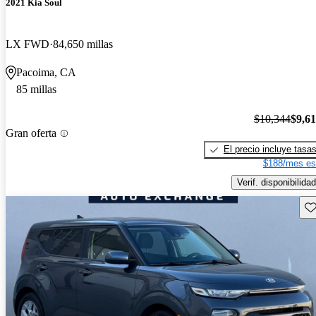
2021 Kia Soul
LX FWD
84,650 millas
Pacoima, CA
85 millas
$10,344
$9,6
Gran oferta
El precio incluye tasa
$188/mes es
Verif. disponibilidad
Gu