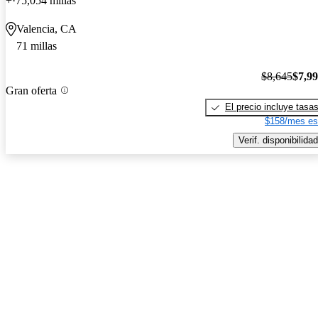
+
75,054 millas
Valencia, CA
71 millas
$8,645
$7,9
Gran oferta
El precio incluye tasa
$158/mes es
Verif. disponibilidad