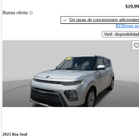
$19,9
Buena oferta
Sin tasas de concesionario adicionale
$378/mes es
Verif. disponibilidad
Gu
2021 Kia Soul