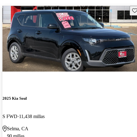
Gu
2025 Kia Soul
S FWD
11,438 millas
Selma, CA
90 millas