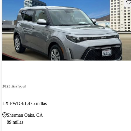
Gu
2023 Kia Soul
LX FWD
61,475 millas
Sherman Oaks, CA
89 millas