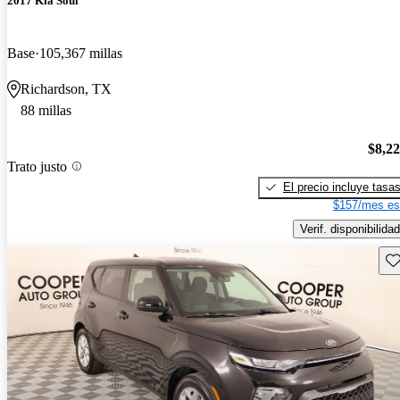
2017 Kia Soul
Base
105,367 millas
Richardson, TX
88 millas
$8,2
Trato justo
El precio incluye tasa
$157/mes es
Verif. disponibilidad
Gu