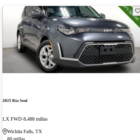
Gu
2025 Kia Soul
LX FWD
8,488 millas
Wichita Falls, TX
80 millas