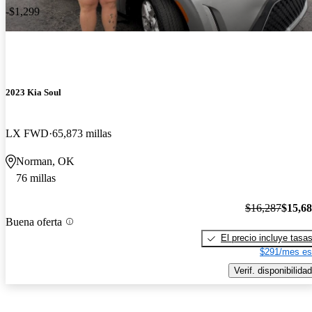
-$1,299
2023 Kia Soul
LX FWD
65,873 millas
Norman, OK
76 millas
$16,287
$15,6
Buena oferta
El precio incluye tasa
$291/mes es
Verif. disponibilidad