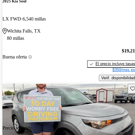
2025 Kia Soul
LX FWD
6,540 millas
Wichita Falls, TX
80 millas
$19,2
Buena oferta
El precio incluye tasa
$350/mes es
Verif. disponibilidad
Gu
Precio reducido