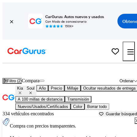
CarGurus: Autos nuevos y usados
Obtene
Con Modo de concesionario
150K+
Kia Soul usados en venta cerca de
Ardmore, OK
Compara
Filtro (2)
Ordenar
Kia
Soul
Año
Precio
Millaje
Ocultar resultados de entrega
A 100 millas de distancia
Transmisión
Nuevos/Usados/Certificados
Color
Borrar todo
334 vehículos encontrados
Guardar búsque
Compra con precios transparentes.