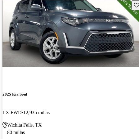
Gu
2025 Kia Soul
LX FWD
12,935 millas
Wichita Falls, TX
80 millas