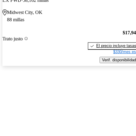
LX FWD
58,162 millas
Midwest City, OK
88 millas
$17,9
Trato justo
El precio incluye tasa
$330/mes es
Verif. disponibilidad