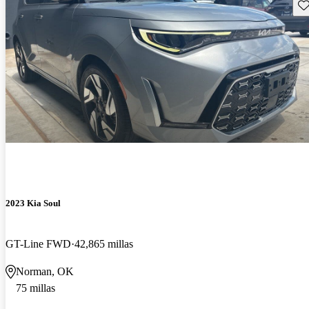
Gu
2023 Kia Soul
GT-Line FWD
42,865 millas
Norman, OK
75 millas