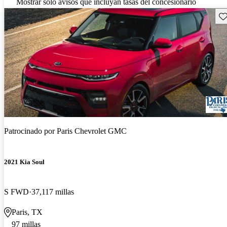
Mostrar solo avisos que incluyan tasas del concesionario
Gu
Patrocinado por
Paris Chevrolet GMC
2021 Kia Soul
S FWD
37,117 millas
Paris, TX
97 millas