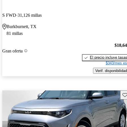
S FWD
31,126 millas
Burkburnett, TX
81 millas
$18,6
Gran oferta
El precio incluye tasa
$343/mes es
Verif. disponibilidad
Gu