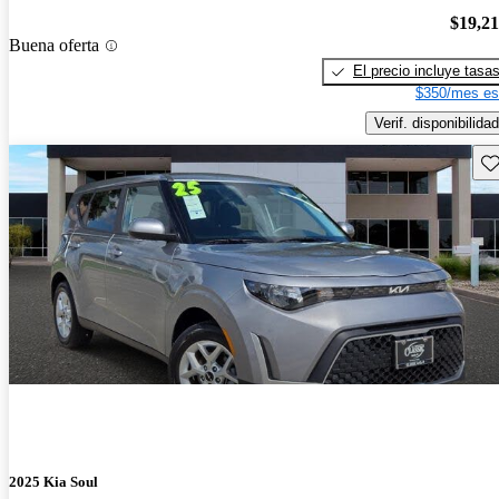
$19,2
Buena oferta
El precio incluye tasa
$350/mes es
Verif. disponibilidad
Gu
2025 Kia Soul