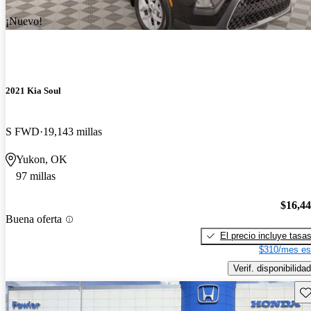
¡Nuevo!
2021 Kia Soul
S FWD
19,143 millas
Yukon, OK
97 millas
$16,4
Buena oferta
El precio incluye tasa
$310/mes es
Verif. disponibilidad
Gu