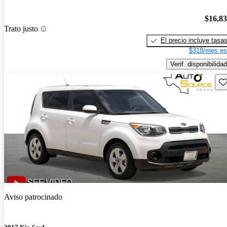
$16,8
Trato justo
El precio incluye tasa
$318/mes es
Verif. disponibilidad
Gu
Aviso patrocinado