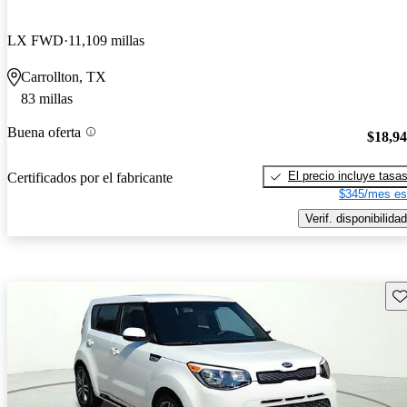
LX FWD
11,109 millas
Carrollton, TX
83 millas
Buena oferta
$18,9
El precio incluye tasa
Certificados por el fabricante
$345/mes es
Verif. disponibilidad
Gu