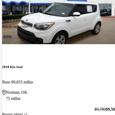
Precio reducido
-$888
2018 Kia Soul
Base
90,855 millas
Norman, OK
75 millas
$9,789
$9,5
Buena oferta