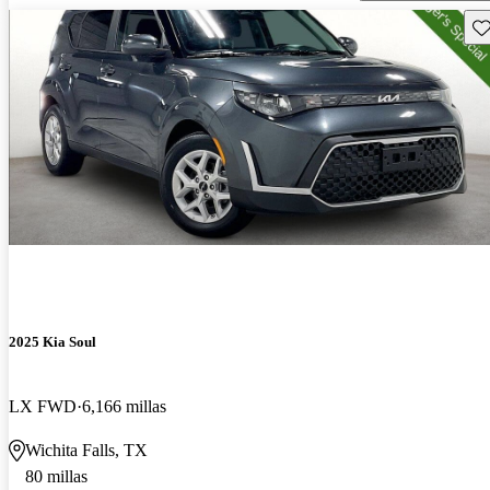
Gu
2025 Kia Soul
LX FWD
6,166 millas
Wichita Falls, TX
80 millas