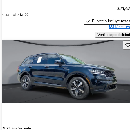
$25,6
Gran oferta
El precio incluye tasa
$511/mes es
Verif. disponibilidad
Gu
2023 Kia Sorento