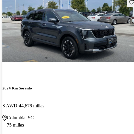
Gu
2024 Kia Sorento
S AWD
44,678 millas
Columbia, SC
75 millas