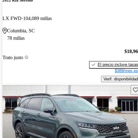
2022 Kia Sorento
LX FWD
104,089 millas
Columbia, SC
78 millas
$18,9
Trato justo
El precio incluye tasa
$389/mes es
Verif. disponibilidad
Gu