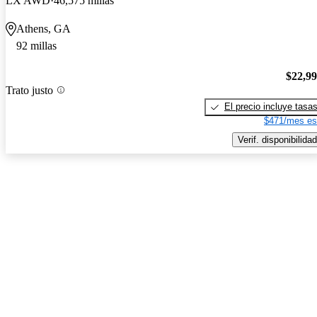
LX AWD
46,575 millas
Athens, GA
92 millas
$22,9
Trato justo
El precio incluye tasa
$471/mes es
Verif. disponibilidad