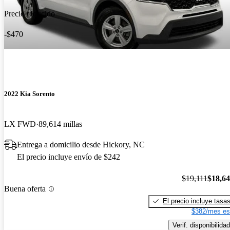
Precio reducido
-$470
2022 Kia Sorento
LX FWD
89,614 millas
Entrega a domicilio desde Hickory, NC
El precio incluye envío de $242
$19,111
$18,6
Buena oferta
El precio incluye tasa
$382/mes es
Verif. disponibilidad