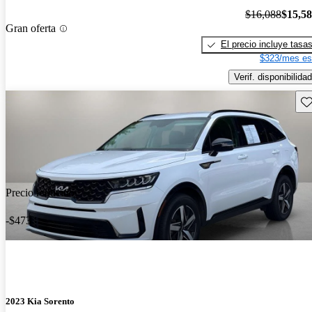
$16,088
$15,5
Gran oferta
El precio incluye tasa
$323/mes es
Verif. disponibilidad
Gu
Precio reducido
-$473
2023 Kia Sorento