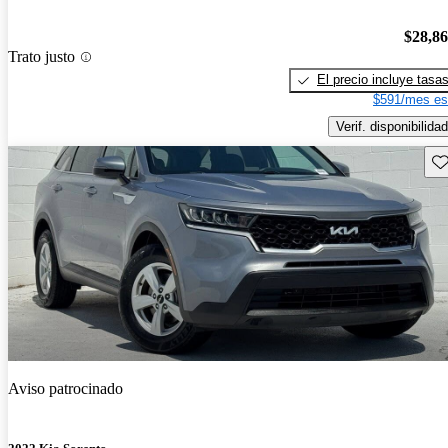
$28,8
Trato justo
El precio incluye tasa
$591/mes es
Verif. disponibilidad
Gu
Aviso patrocinado