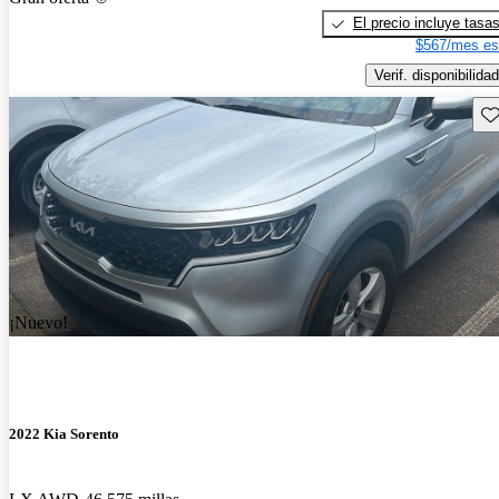
El precio incluye tasa
$567/mes es
Verif. disponibilidad
Gu
¡Nuevo!
2022 Kia Sorento