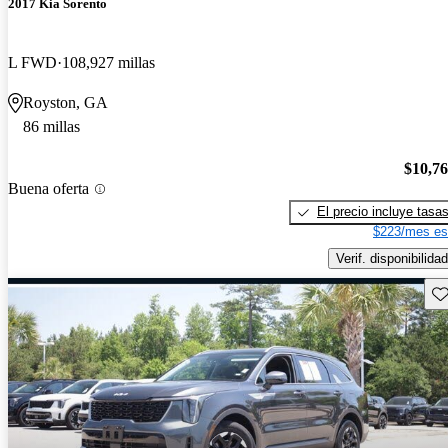
2017 Kia Sorento
L FWD
108,927 millas
Royston, GA
86 millas
$10,7
Buena oferta
El precio incluye tasa
$223/mes es
Verif. disponibilidad
Gu