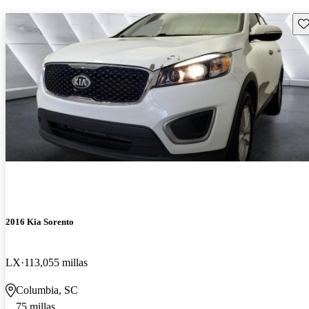
Gu
2016 Kia Sorento
LX
113,055 millas
Columbia, SC
75 millas