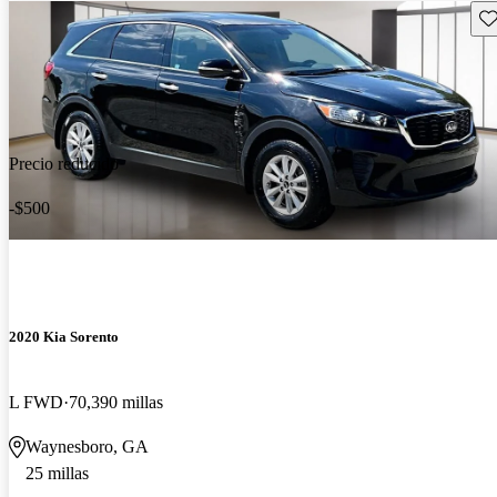
Gu
Precio reducido
-$500
2020 Kia Sorento
L FWD
70,390 millas
Waynesboro, GA
25 millas