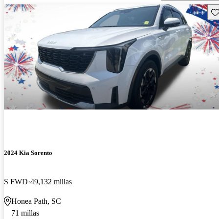
Gu
2024 Kia Sorento
S FWD
49,132 millas
Honea Path, SC
71 millas