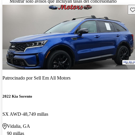
Mostrar solo avisos que incluyan tasas del concesionario
Gu
Patrocinado por
Sell Em All Motors
2022 Kia Sorento
SX AWD
48,749 millas
Vidalia, GA
90 millas