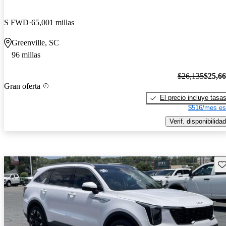
S FWD
65,001 millas
Greenville, SC
96 millas
$26,135
$25,6
Gran oferta
El precio incluye tasa
$516/mes es
Verif. disponibilidad
Gu