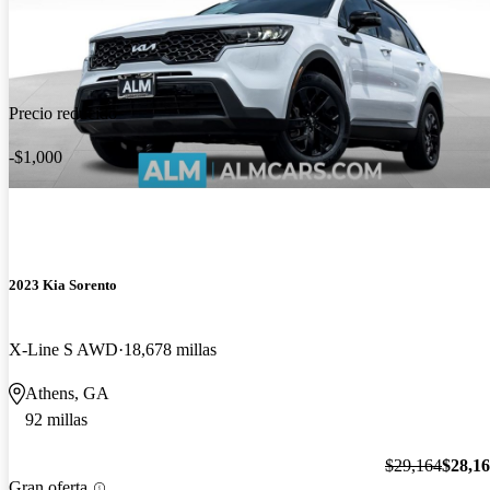
Precio reducido
-$1,000
2023 Kia Sorento
X-Line S AWD
18,678 millas
Athens, GA
92 millas
$29,164
$28,1
Gran oferta