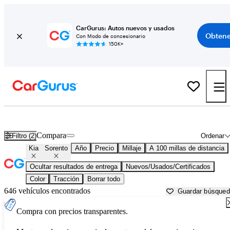
CarGurus: Autos nuevos y usados
Obtene
Con Modo de concesionario
150K+
Kia Sorento usados en venta cerca de
Augusta, GA
Compara
Filtro (2)
Ordenar
Kia
Sorento
Año
Precio
Millaje
A 100 millas de distancia
Ocultar resultados de entrega
Nuevos/Usados/Certificados
Color
Tracción
Borrar todo
646 vehículos encontrados
Guardar búsque
Compra con precios transparentes.