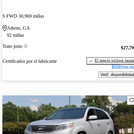
S FWD
30,969 millas
Athens, GA
92 millas
Trato justo
$27,7
El precio incluye tasa
Certificados por el fabricante
$559/mes es
Verif. disponibilidad
Gu