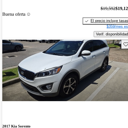
$19,592
$19,1
Buena oferta
El precio incluye tasa
$359/mes es
Verif. disponibilidad
Gu
2017 Kia Sorento