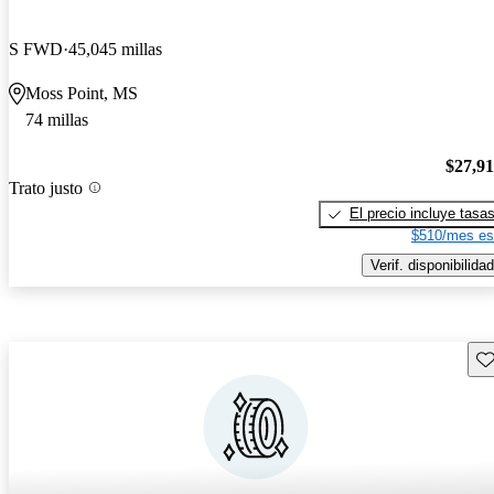
S FWD
45,045 millas
Moss Point, MS
74 millas
$27,9
Trato justo
El precio incluye tasa
$510/mes es
Verif. disponibilidad
Gu