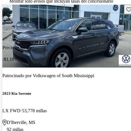
Mostrar solo avisos que incluyan tasas del concesionario
Gu
Precio reducido
-$1,187
Patrocinado por
Volkswagen of South Mississippi
2023 Kia Sorento
LX FWD
53,778 millas
D'Iberville, MS
92 millas