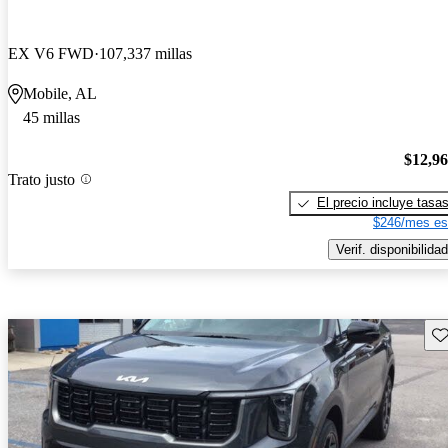
EX V6 FWD
107,337 millas
Mobile, AL
45 millas
$12,9
Trato justo
El precio incluye tasa
$246/mes es
Verif. disponibilidad
Gu