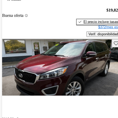
$19,8
Buena oferta
El precio incluye tasa
$372/mes es
Verif. disponibilidad
Gu