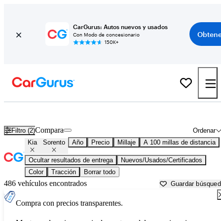
CarGurus: Autos nuevos y usados
Obtene
Con Modo de concesionario
150K+
Kia Sorento usados en venta cerca de
Atmore, AL
Compara
Filtro (2)
Ordenar
Kia
Sorento
Año
Precio
Millaje
A 100 millas de distancia
Ocultar resultados de entrega
Nuevos/Usados/Certificados
Color
Tracción
Borrar todo
486 vehículos encontrados
Guardar búsque
Compra con precios transparentes.