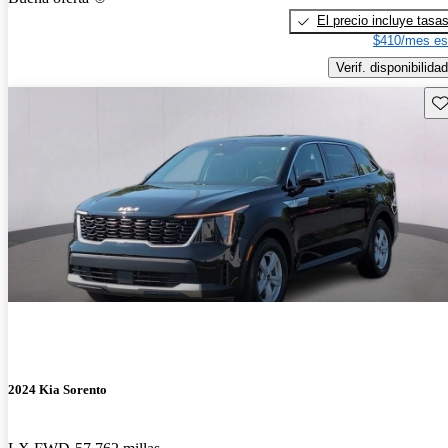
El precio incluye tasa
$410/mes es
Verif. disponibilidad
Gu
2024 Kia Sorento