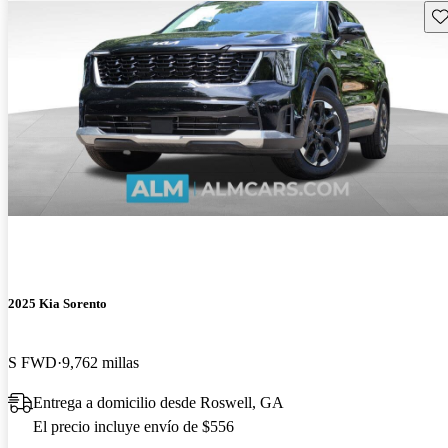
Gu
2025 Kia Sorento
S FWD
9,762 millas
Entrega a domicilio desde Roswell, GA
El precio incluye envío de $556