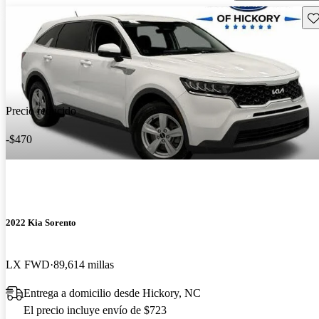
Gu
Precio reducido
-$470
2022 Kia Sorento
LX FWD
89,614 millas
Entrega a domicilio desde Hickory, NC
El precio incluye envío de $723