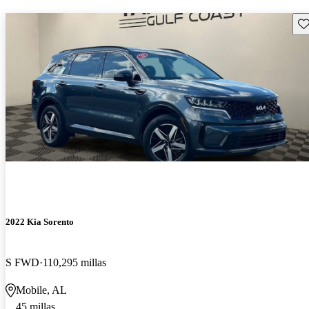
Gu
2022 Kia Sorento
S FWD
110,295 millas
Mobile, AL
45 millas