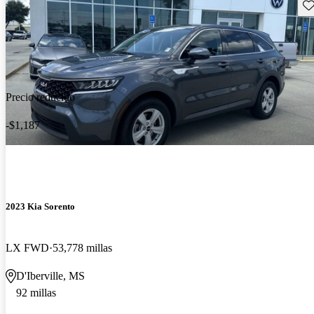
Gu
Precio reducido
-$1,187
2023 Kia Sorento
LX FWD
53,778 millas
D'Iberville, MS
92 millas