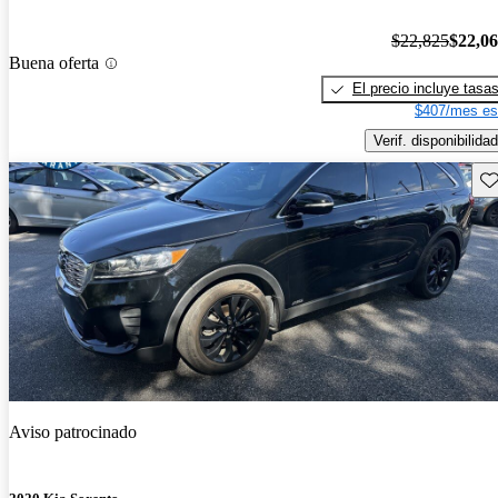
$22,825
$22,0
Buena oferta
El precio incluye tasa
$407/mes es
Verif. disponibilidad
Gu
Aviso patrocinado