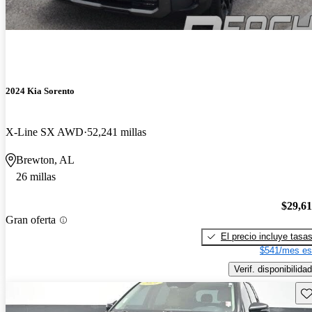
2024 Kia Sorento
X-Line SX AWD
52,241 millas
Brewton, AL
26 millas
$29,6
Gran oferta
El precio incluye tasa
$541/mes es
Verif. disponibilidad
Gu