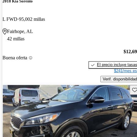
2018 Kia Sorento
L FWD
95,002 millas
Fairhope, AL
42 millas
$12,6
Buena oferta
El precio incluye tasa
$241/mes es
Verif. disponibilidad
Gu