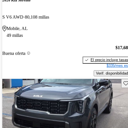
2020 Kia Sorento
S V6 AWD
80,108 millas
Mobile, AL
49 millas
$17,6
Buena oferta
El precio incluye tasa
$335/mes es
Verif. disponibilidad
Gu