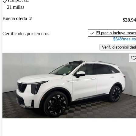
21 millas
Buena oferta
$28,9
El precio incluye tasa
Certificados por terceros
$548/mes es
Verif. disponibilidad
Gu