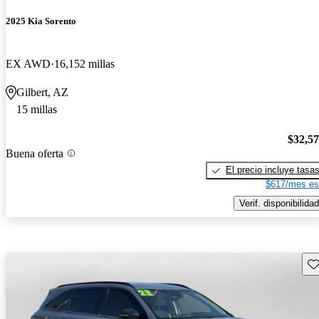
2025 Kia Sorento
EX AWD
16,152 millas
Gilbert, AZ
15 millas
$32,5
Buena oferta
El precio incluye tasa
$617/mes es
Verif. disponibilidad
Gu