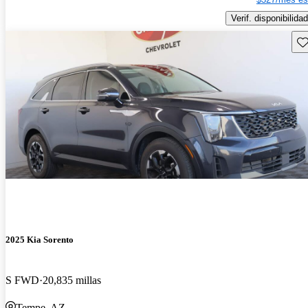
Verif. disponibilidad
Gu
2025 Kia Sorento
S FWD
20,835 millas
Tempe, AZ