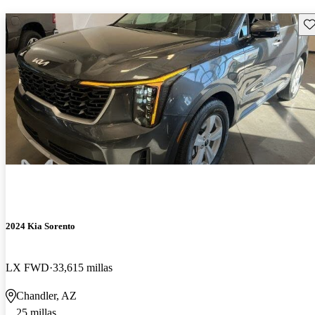
Gu
2024 Kia Sorento
LX FWD
33,615 millas
Chandler, AZ
25 millas