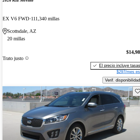
2020 Kia Sorento
EX V6 FWD
111,340 millas
Scottsdale, AZ
20 millas
$14,9
Trato justo
El precio incluye tasa
$297/mes es
Verif. disponibilidad
Gu