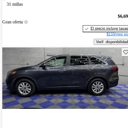
31 millas
$6,6
Gran oferta
El precio incluye tasa
$133/mes es
Verif. disponibilidad
Gu