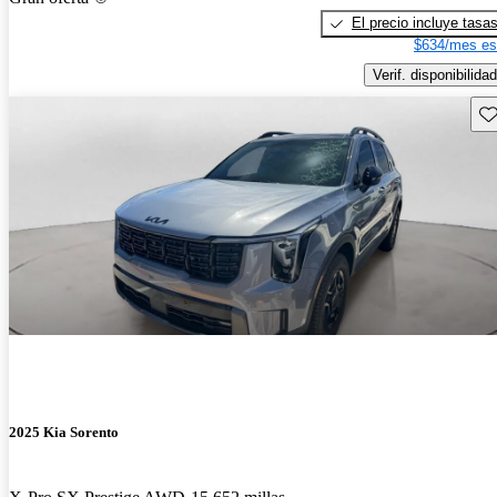
El precio incluye tasa
$634/mes es
Verif. disponibilidad
Gu
2025 Kia Sorento