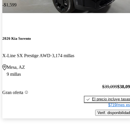
-$1,599
2026 Kia Sorento
X-Line SX Prestige AWD
3,174 millas
Mesa, AZ
9 millas
$39,099
$38,0
Gran oferta
El precio incluye tasa
$719/mes es
Verif. disponibilidad