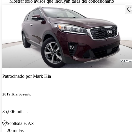
Mostrar solo avisos que incluyan tasas del concesionario
Gu
Patrocinado por
Mark Kia
2019 Kia Sorento
85,006 millas
Scottsdale, AZ
20 millas