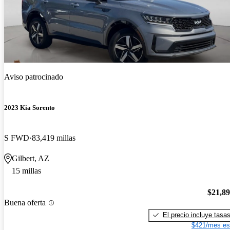
Aviso patrocinado
2023 Kia Sorento
S FWD
83,419 millas
Gilbert, AZ
15 millas
$21,8
Buena oferta
El precio incluye tasa
$421/mes es