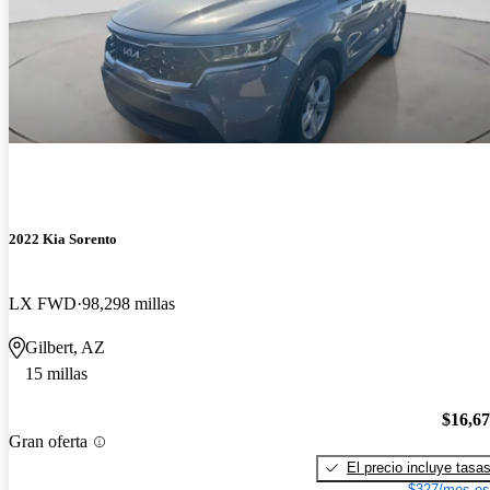
2022 Kia Sorento
LX FWD
98,298 millas
Gilbert, AZ
15 millas
$16,6
Gran oferta
El precio incluye tasa
$327/mes es