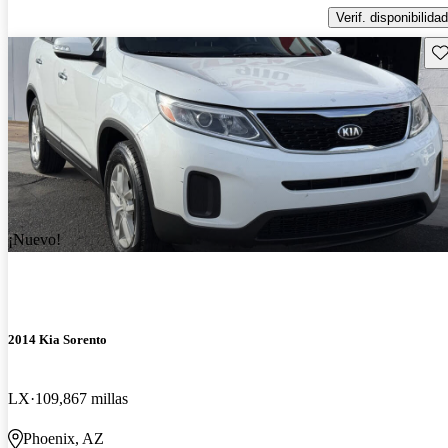
Verif. disponibilidad
Gu
¡Nuevo!
2014 Kia Sorento
LX
109,867 millas
Phoenix, AZ