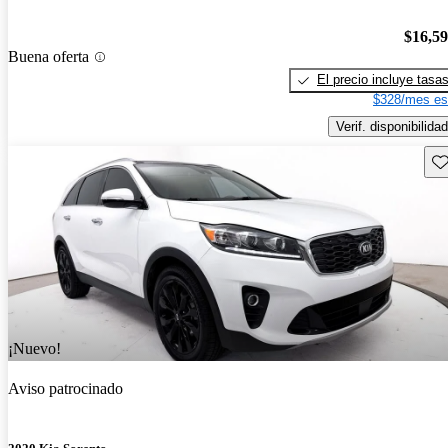
$16,5
Buena oferta
El precio incluye tasa
$328/mes es
Verif. disponibilidad
Gu
¡Nuevo!
Aviso patrocinado