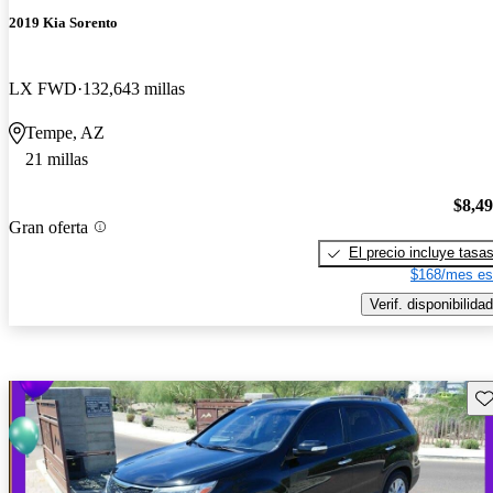
2019 Kia Sorento
LX FWD
132,643 millas
Tempe, AZ
21 millas
$8,4
Gran oferta
El precio incluye tasa
$168/mes es
Verif. disponibilidad
Gu