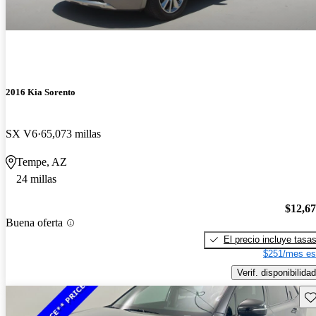
2016 Kia Sorento
SX V6
65,073 millas
Tempe, AZ
24 millas
$12,6
Buena oferta
El precio incluye tasa
$251/mes es
Verif. disponibilidad
Gu