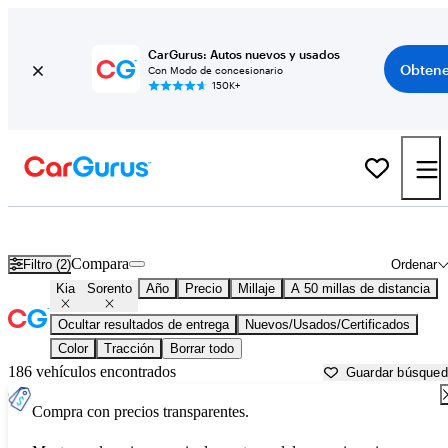
CarGurus: Autos nuevos y usados
Obtene
Con Modo de concesionario
150K+
Kia Sorento usados en venta cerca de
Apache Junction, AZ
Compara
Filtro (2)
Ordenar
Kia
Sorento
Año
Precio
Millaje
A 50 millas de distancia
Ocultar resultados de entrega
Nuevos/Usados/Certificados
Color
Tracción
Borrar todo
186 vehículos encontrados
Guardar búsque
Compra con precios transparentes.