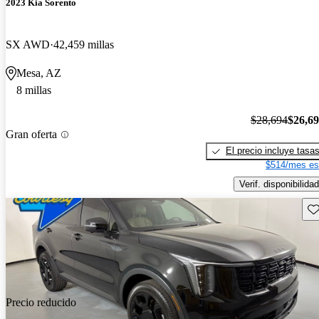
2023 Kia Sorento
SX AWD
42,459 millas
Mesa, AZ
8 millas
$28,694
$26,6
Gran oferta
El precio incluye tasa
$514/mes es
Verif. disponibilidad
Gu
Precio reducido