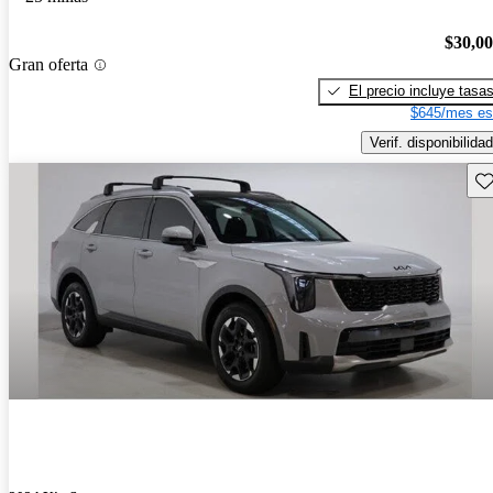
$30,0
Gran oferta
El precio incluye tasa
$645/mes es
Verif. disponibilidad
Gu