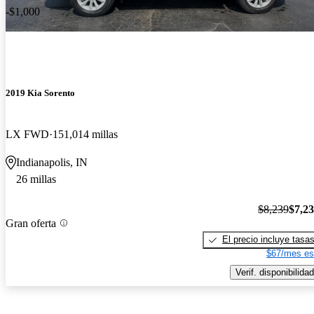
-$1,000
2019 Kia Sorento
LX FWD
151,014 millas
Indianapolis, IN
26 millas
$8,239
$7,2
Gran oferta
El precio incluye tasa
$67/mes es
Verif. disponibilidad