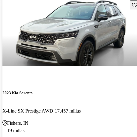
Gu
2023 Kia Sorento
X-Line SX Prestige AWD
17,457 millas
Fishers, IN
19 millas