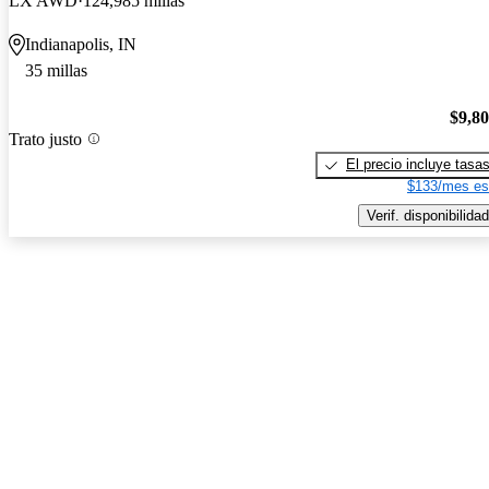
LX AWD
124,985 millas
Indianapolis, IN
35 millas
$9,8
Trato justo
El precio incluye tasa
$133/mes es
Verif. disponibilidad