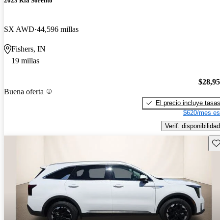
2023 Kia Sorento
SX AWD
44,596 millas
Fishers, IN
19 millas
$28,9
Buena oferta
El precio incluye tasa
$620/mes es
Verif. disponibilidad
Gu