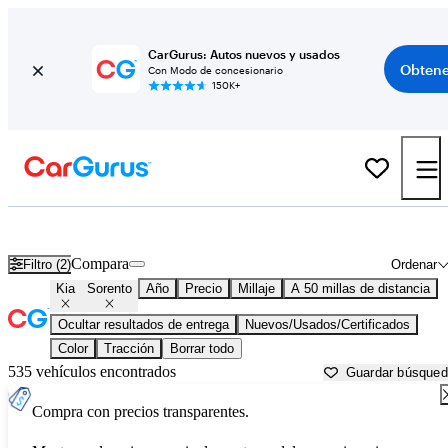
CarGurus: Autos nuevos y usados
Obtene
Con Modo de concesionario
150K+
Kia Sorento usados en venta cerca de
Anderson, IN
Compara
Filtro (2)
Ordenar
Kia
Sorento
Año
Precio
Millaje
A 50 millas de distancia
Ocultar resultados de entrega
Nuevos/Usados/Certificados
Color
Tracción
Borrar todo
535 vehículos encontrados
Guardar búsque
Compra con precios transparentes.