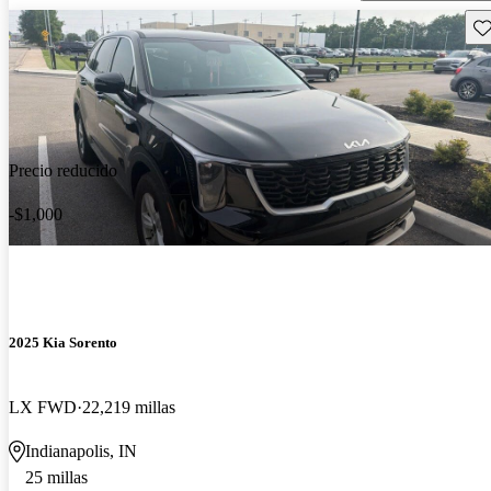
Gu
Precio reducido
-$1,000
2025 Kia Sorento
LX FWD
22,219 millas
Indianapolis, IN
25 millas