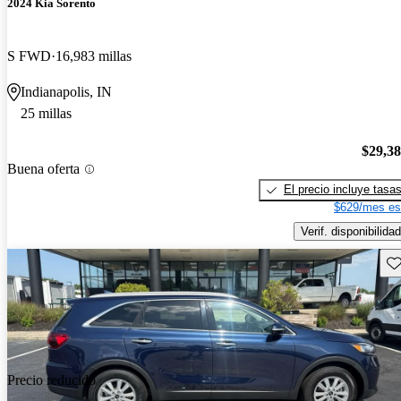
2024 Kia Sorento
S FWD
16,983 millas
Indianapolis, IN
25 millas
$29,3
Buena oferta
El precio incluye tasa
$629/mes es
Verif. disponibilidad
Gu
Precio reducido