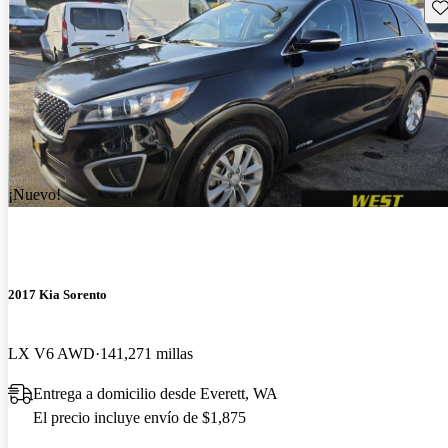
Gu
¡Nuevo!
2017 Kia Sorento
LX V6 AWD
141,271 millas
Entrega a domicilio desde Everett, WA
El precio incluye envío de $1,875