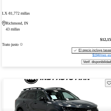
LX
81,772 millas
Richmond, IN
43 millas
$12,1
Trato justo
El precio incluye tasa
$194/mes es
Verif. disponibilidad
Gu