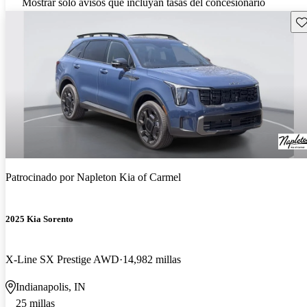
Mostrar solo avisos que incluyan tasas del concesionario
Gu
Patrocinado por
Napleton Kia of Carmel
2025 Kia Sorento
X-Line SX Prestige AWD
14,982 millas
Indianapolis, IN
25 millas