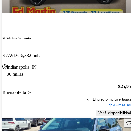
2024 Kia Sorento
S AWD
56,382 millas
Indianapolis, IN
30 millas
$25,9
Buena oferta
El precio incluye tasa
$542/mes es
Verif. disponibilidad
Gu