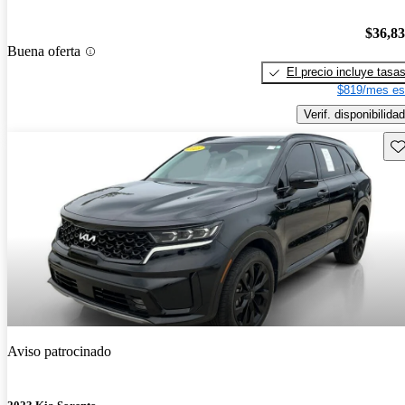
$36,8
Buena oferta
El precio incluye tasa
$819/mes es
Verif. disponibilidad
Gu
Aviso patrocinado