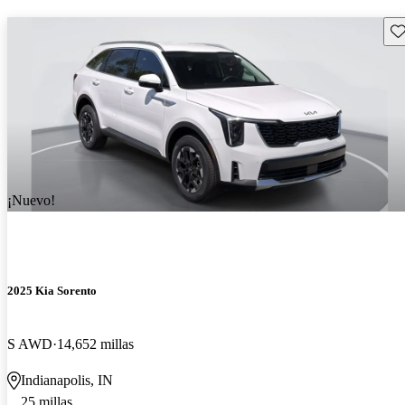
Gu
¡Nuevo!
2025 Kia Sorento
S AWD
14,652 millas
Indianapolis, IN
25 millas