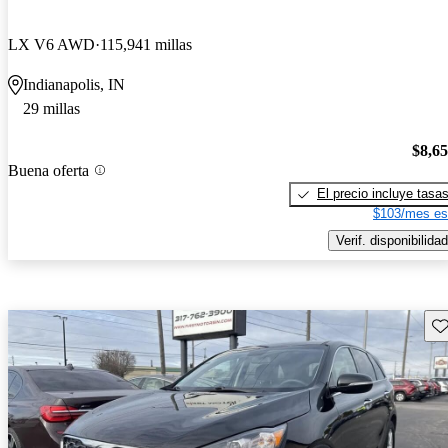
LX V6 AWD
115,941 millas
Indianapolis, IN
29 millas
$8,6
Buena oferta
El precio incluye tasa
$103/mes es
Verif. disponibilidad
Gu