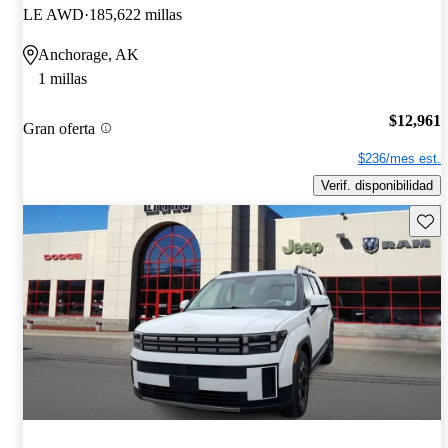
LE AWD
185,622 millas
Anchorage, AK
1 millas
$12,961
Gran oferta
$236/mes est.
Verif. disponibilidad
Guard