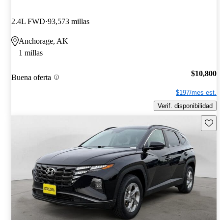
2.4L FWD
93,573 millas
Anchorage, AK
1 millas
$10,800
Buena oferta
$197/mes est.
Verif. disponibilidad
Guard