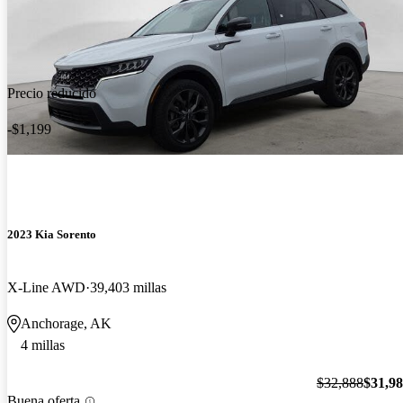
Precio reducido
-$1,199
2023 Kia Sorento
X-Line AWD
39,403 millas
Anchorage, AK
4 millas
$32,888
$31,9
Buena oferta