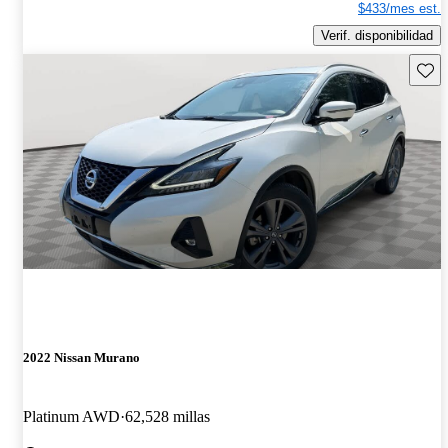
$433/mes est.
Verif. disponibilidad
Guard
2022 Nissan Murano
Platinum AWD
62,528 millas