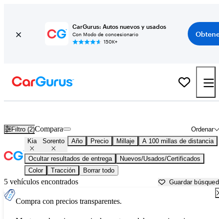
CarGurus: Autos nuevos y usados
Obtene
Con Modo de concesionario
150K+
Kia Sorento usados en venta cerca de
Anchorage, AK
Compara
Filtro (2)
Ordenar
Kia
Sorento
Año
Precio
Millaje
A 100 millas de distancia
Ocultar resultados de entrega
Nuevos/Usados/Certificados
Color
Tracción
Borrar todo
5 vehículos encontrados
Guardar búsque
Compra con precios transparentes.