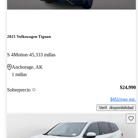
2021 Volkswagen Tiguan
S 4Motion
45,333 millas
Anchorage, AK
1 millas
$24,990
Sobreprecio
$451/mes est.
Verif. disponibilidad
Guard