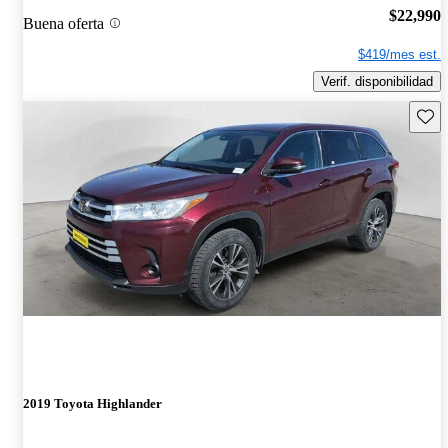
$22,990
Buena oferta
$419/mes est.
Verif. disponibilidad
Guard
2019 Toyota Highlander