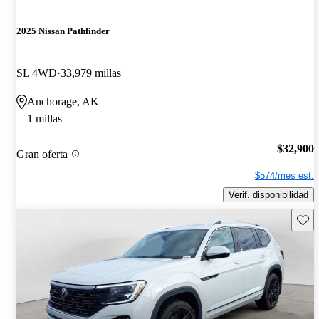
2025 Nissan Pathfinder
SL 4WD
33,979 millas
Anchorage, AK
1 millas
$32,900
Gran oferta
$574/mes est.
Verif. disponibilidad
Guard