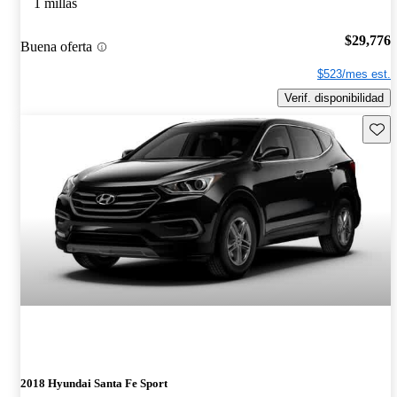
1 millas
$29,776
Buena oferta
$523/mes est.
Verif. disponibilidad
Guard
2018 Hyundai Santa Fe Sport