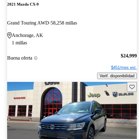
2021 Mazda CX-9
Grand Touring AWD
58,258 millas
Anchorage, AK
1 millas
$24,999
Buena oferta
$451/mes est.
Verif. disponibilidad
Guard