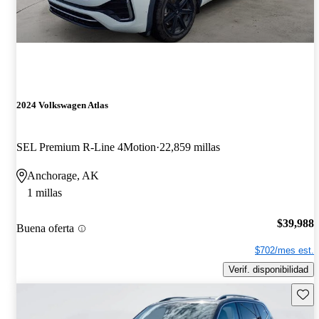
2024 Volkswagen Atlas
SEL Premium R-Line 4Motion
22,859 millas
Anchorage, AK
1 millas
$39,988
Buena oferta
$702/mes est.
Verif. disponibilidad
Guard