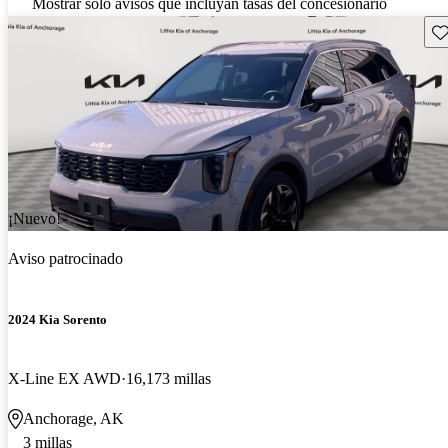
Mostrar solo avisos que incluyan tasas del concesionario
Gu
¡Nuevo!
Aviso patrocinado
2024 Kia Sorento
X-Line EX AWD
16,173 millas
Anchorage, AK
3 millas