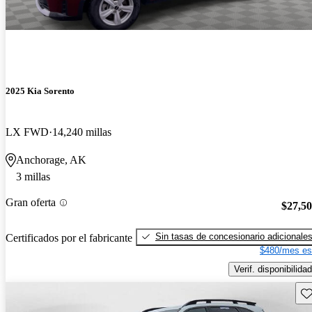
2025 Kia Sorento
LX FWD
14,240 millas
Anchorage, AK
3 millas
Gran oferta
$27,5
Sin tasas de concesionario adicionale
Certificados por el fabricante
$480/mes es
Verif. disponibilidad
Gu