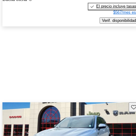
El precio incluye tasa
$567/mes es
Verif. disponibilidad
Gu