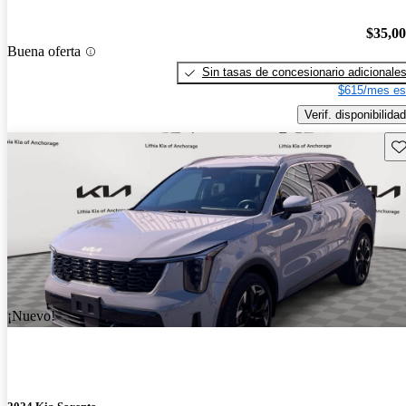
$35,0
Buena oferta
Sin tasas de concesionario adicionale
$615/mes es
Verif. disponibilidad
Gu
¡Nuevo!