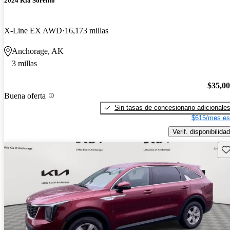
2024 Kia Sorento
X-Line EX AWD
16,173 millas
Anchorage, AK
3 millas
$35,0
Buena oferta
Sin tasas de concesionario adicionale
$615/mes es
Verif. disponibilidad
Gu