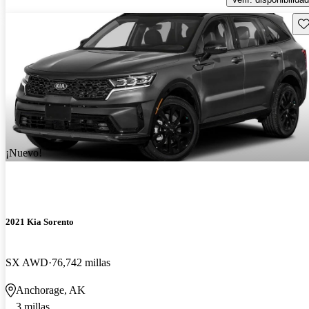
Gu
¡Nuevo!
2021 Kia Sorento
SX AWD
76,742 millas
Anchorage, AK
3 millas