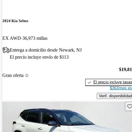
2024 Kia Seltos
EX AWD
36,973 millas
Entrega a domicilio desde Newark, NJ
El precio incluye envío de $113
$19,8
Gran oferta
El precio incluye tasa
$363/mes es
Verif. disponibilidad
Gu