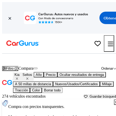
CarGurus: Autos nuevos y usados
Obtene
Con Modo de concesionario
150K+
Kia Seltos usados en venta cerca de
Newark, DE
Compara
Filtro (2)
Ordenar
Kia
Seltos
Año
Precio
Ocultar resultados de entrega
A 50 millas de distancia
Nuevos/Usados/Certificados
Millaje
Tracción
Color
Borrar todo
274 vehículos encontrados
Guardar búsque
Compra con precios transparentes.