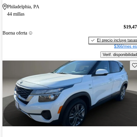
Philadelphia, PA
44 millas
$19,4
Buena oferta
El precio incluye tasa
$366/mes es
Verif. disponibilidad
Gu