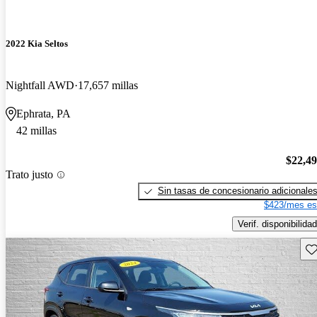
2022 Kia Seltos
Nightfall AWD
17,657 millas
Ephrata, PA
42 millas
$22,4
Trato justo
Sin tasas de concesionario adicionale
$423/mes es
Verif. disponibilidad
Gu