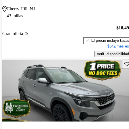
Cherry Hill, NJ
43 millas
$18,4
Gran oferta
El precio incluye tasa
$342/mes es
Verif. disponibilidad
Gu