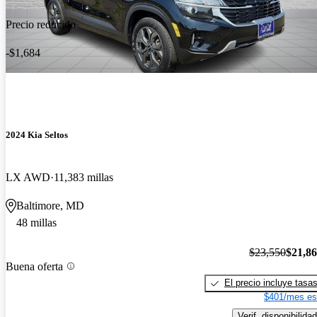
Precio reducido
-$1,684
2024 Kia Seltos
LX AWD
11,383 millas
Baltimore, MD
48 millas
$23,550
$21,8
Buena oferta
El precio incluye tasa
$401/mes es
Verif. disponibilidad