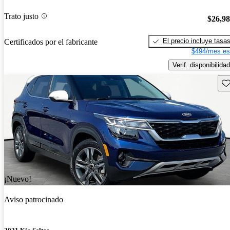
Trato justo
$26,9
El precio incluye tasa
Certificados por el fabricante
$494/mes es
Verif. disponibilidad
Gu
¡Nuevo!
Aviso patrocinado