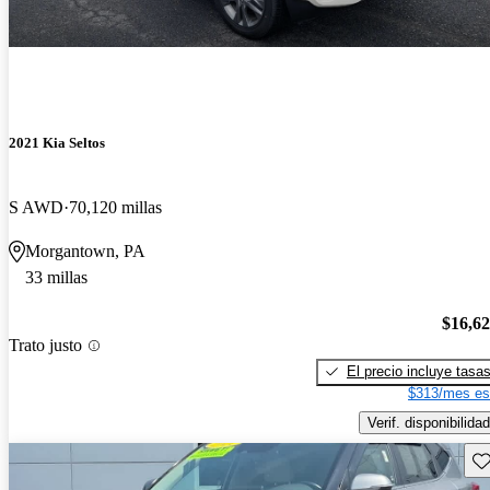
2021 Kia Seltos
S AWD
70,120 millas
Morgantown, PA
33 millas
$16,6
Trato justo
El precio incluye tasa
$313/mes es
Verif. disponibilidad
Gu