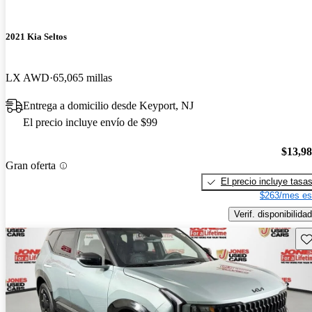
2021 Kia Seltos
LX AWD
65,065 millas
Entrega a domicilio desde Keyport, NJ
El precio incluye envío de $99
$13,9
Gran oferta
El precio incluye tasa
$263/mes es
Verif. disponibilidad
Gu