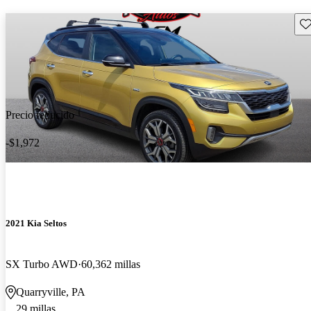
Gu
Precio reducido
-$1,972
2021 Kia Seltos
SX Turbo AWD
60,362 millas
Quarryville, PA
29 millas