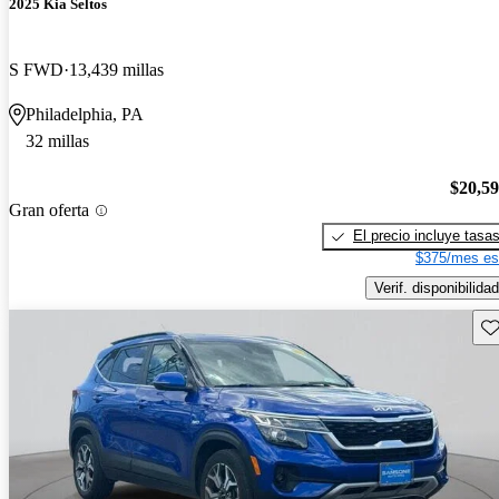
2025 Kia Seltos
S FWD
13,439 millas
Philadelphia, PA
32 millas
$20,5
Gran oferta
El precio incluye tasa
$375/mes es
Verif. disponibilidad
Gu