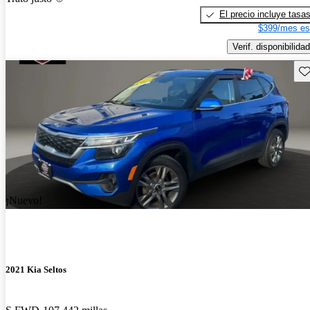
El precio incluye tasa
$399/mes es
Verif. disponibilidad
Gu
¡Nuevo!
2021 Kia Seltos