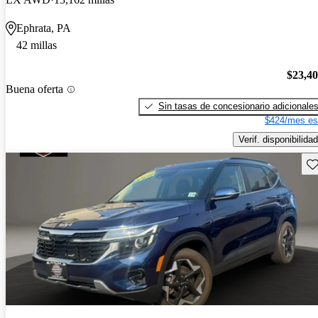
Ephrata, PA
42 millas
$23,4
Buena oferta
Sin tasas de concesionario adicionale
$424/mes es
Verif. disponibilidad
Gu