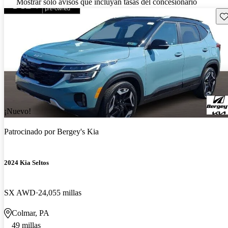
Mostrar solo avisos que incluyan tasas del concesionario
Gu
¡Nuevo!
Patrocinado por
Bergey's Kia
2024 Kia Seltos
SX AWD
24,055 millas
Colmar, PA
49 millas