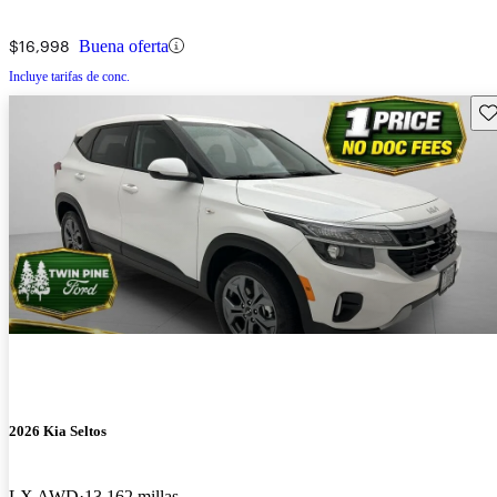
$16,998
Buena oferta
Incluye tarifas de conc.
Gu
2026 Kia Seltos
LX AWD
13,162 millas