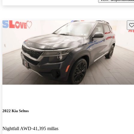
Gu
2022 Kia Seltos
Nightfall AWD
41,395 millas