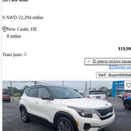
2021 Kia Seltos
S AWD
22,294 millas
New Castle, DE
8 millas
$19,9
Trato justo
El precio incluye tasa
$376/mes es
Verif. disponibilidad
Gu