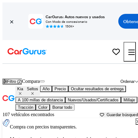
CarGurus: Autos nuevos y usados
Obtene
Con Modo de concesionario
150K+
Kia Seltos usados en venta cerca de
Auburn, CA
Compara
Filtro (2)
Ordenar
Kia
Seltos
Año
Precio
Ocultar resultados de entrega
A 100 millas de distancia
Nuevos/Usados/Certificados
Millaje
Tracción
Color
Borrar todo
107 vehículos encontrados
Guardar búsque
Compra con precios transparentes.