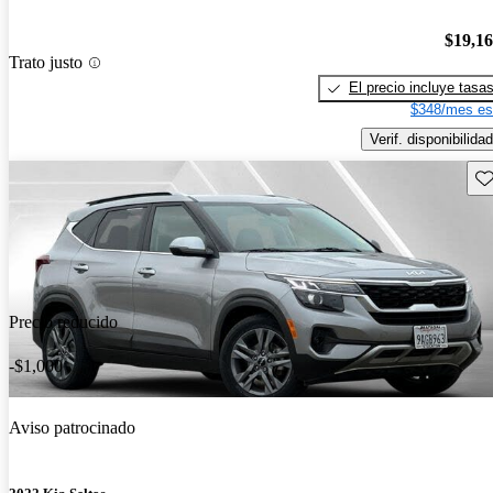
$19,1
Trato justo
El precio incluye tasa
$348/mes es
Verif. disponibilidad
Gu
Precio reducido
-$1,000
Aviso patrocinado