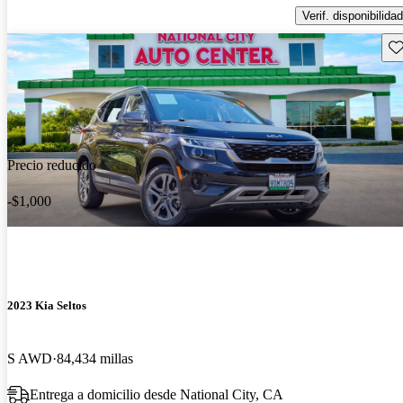
Verif. disponibilidad
Gu
Precio reducido
-$1,000
2023 Kia Seltos
S AWD
84,434 millas
Entrega a domicilio desde National City, CA