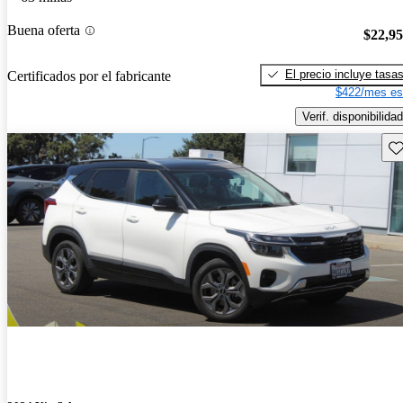
Buena oferta
$22,9
El precio incluye tasa
Certificados por el fabricante
$422/mes es
Verif. disponibilidad
Gu