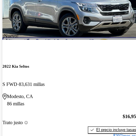
¡Nuevo!
2022 Kia Seltos
S FWD
83,631 millas
Modesto, CA
86 millas
$16,9
Trato justo
El precio incluye tasa
$297/mes es