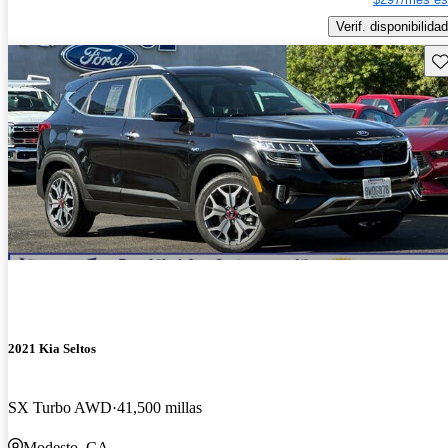
Verif. disponibilidad
Gu
2021 Kia Seltos
SX Turbo AWD
41,500 millas
Modesto, CA