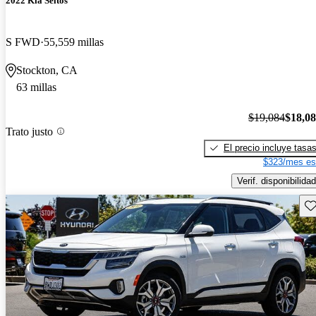
2022 Kia Seltos
S FWD
55,559 millas
Stockton, CA
63 millas
$19,084
$18,0
Trato justo
El precio incluye tasa
$323/mes es
Verif. disponibilidad
Gu