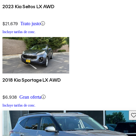
2023 Kia Seltos LX AWD
$21,679
Trato justo
Incluye tarifas de conc.
2018 Kia Sportage LX AWD
$6,938
Gran oferta
Incluye tarifas de conc.
Gu