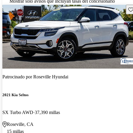
Mostrar solo avisos que incluyan tasas del concesionario
Gu
Patrocinado por
Roseville Hyundai
2021 Kia Seltos
SX Turbo AWD
37,390 millas
Roseville, CA
15 millas