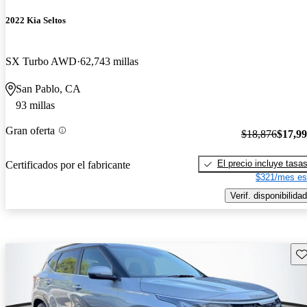
2022 Kia Seltos
SX Turbo AWD
62,743 millas
San Pablo, CA
93 millas
Gran oferta
$18,876
$17,9
El precio incluye tasa
Certificados por el fabricante
$321/mes es
Verif. disponibilidad
Gu