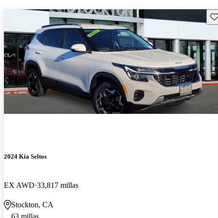
Gu
2024 Kia Seltos
EX AWD
33,817 millas
Stockton, CA
63 millas