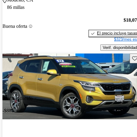
86 millas
$18,0
Buena oferta
El precio incluye tasa
$323/mes es
Verif. disponibilidad
Gu
Precio reducido
-$885