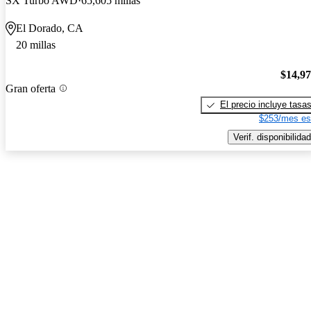
SX Turbo AWD
65,605 millas
El Dorado, CA
20 millas
$14,9
Gran oferta
El precio incluye tasa
$253/mes es
Verif. disponibilidad