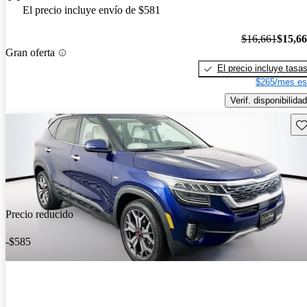
El precio incluye envío de $581
$16,661
$15,6
Gran oferta
El precio incluye tasa
$265/mes es
Verif. disponibilidad
Gu
Precio reducido
-$585