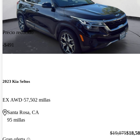
Precio reducido
-$491
2023 Kia Seltos
EX AWD
57,502 millas
Santa Rosa, CA
95 millas
$19,075
$18,5
Gran oferta