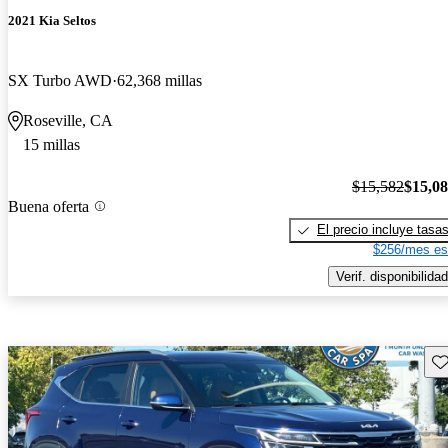
2021 Kia Seltos
SX Turbo AWD
62,368 millas
Roseville, CA
15 millas
$15,582
$15,0
Buena oferta
El precio incluye tasa
$256/mes es
Verif. disponibilidad
Gu