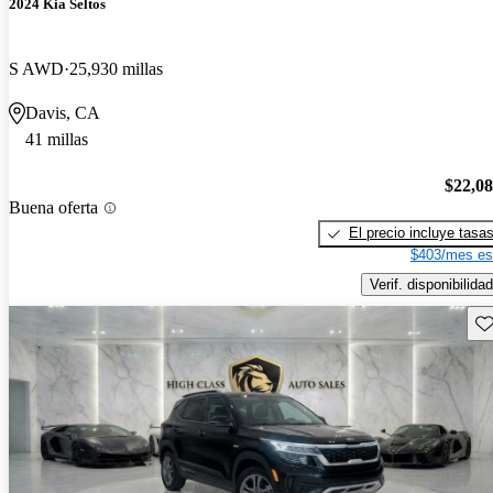
2024 Kia Seltos
S AWD
25,930 millas
Davis, CA
41 millas
$22,0
Buena oferta
El precio incluye tasa
$403/mes es
Verif. disponibilidad
Gu