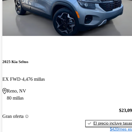
2025 Kia Seltos
EX FWD
4,476 millas
Reno, NV
80 millas
$23,0
Gran oferta
El precio incluye tasa
$420/mes es