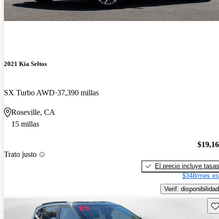
2021 Kia Seltos
SX Turbo AWD
37,390 millas
Roseville, CA
15 millas
$19,1
Trato justo
El precio incluye tasa
$348/mes es
Verif. disponibilidad
Gu