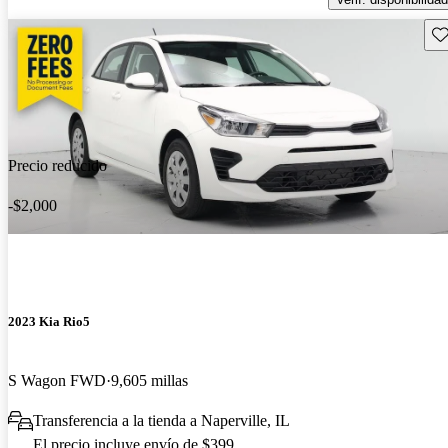
Gu
Precio reducido
-$2,000
2023 Kia Rio5
S Wagon FWD
9,605 millas
Transferencia a la tienda a Naperville, IL
El precio incluye envío de $399