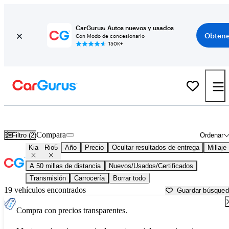
CarGurus: Autos nuevos y usados
Obtene
Con Modo de concesionario
150K+
Kia Rio5 usados en venta cerca de
Aurora, IL
Compara
Filtro (2)
Ordenar
Kia
Rio5
Año
Precio
Ocultar resultados de entrega
Millaje
A 50 millas de distancia
Nuevos/Usados/Certificados
Transmisión
Carrocería
Borrar todo
19 vehículos encontrados
Guardar búsque
Compra con precios transparentes.