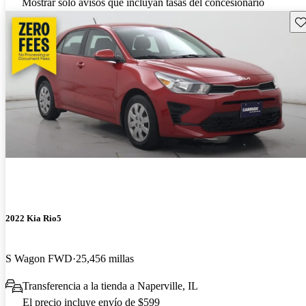
Mostrar solo avisos que incluyan tasas del concesionario
Gu
2022 Kia Rio5
S Wagon FWD
25,456 millas
Transferencia a la tienda a Naperville, IL
El precio incluye envío de $599