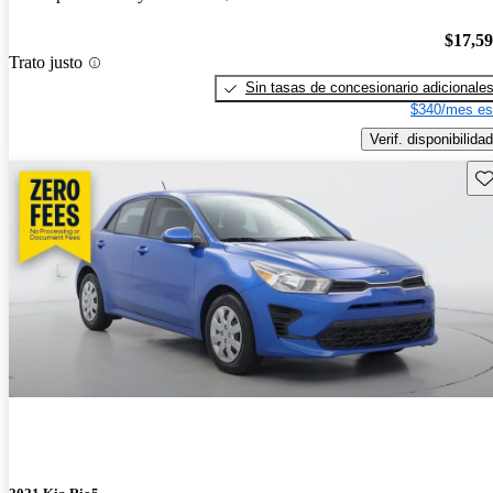
$17,5
Trato justo
Sin tasas de concesionario adicionale
$340/mes es
Verif. disponibilidad
Gu