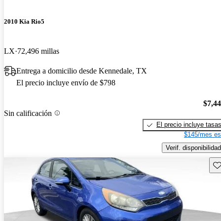
2010 Kia Rio5
LX
72,496 millas
Entrega a domicilio desde Kennedale, TX
El precio incluye envío de $798
$7,4
Sin calificación
El precio incluye tasa
$145/mes es
Verif. disponibilidad
Gu