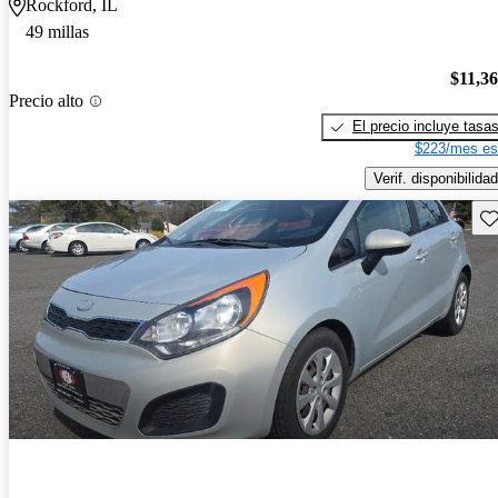
Rockford, IL
49 millas
$11,3
Precio alto
El precio incluye tasa
$223/mes es
Verif. disponibilidad
Gu