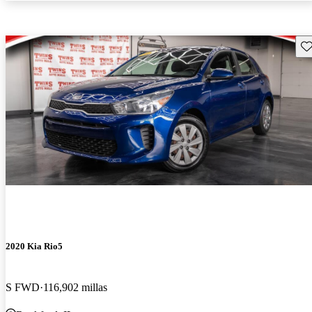
Gu
2020 Kia Rio5
S FWD
116,902 millas