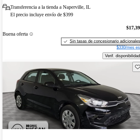
Transferencia a la tienda a Naperville, IL
El precio incluye envío de $399
$17,3
Buena oferta
Sin tasas de concesionario adicionale
$330/mes es
Verif. disponibilidad
Gu