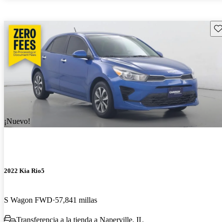
Gu
¡Nuevo!
2022 Kia Rio5
S Wagon FWD
57,841 millas
Transferencia a la tienda a Naperville, IL