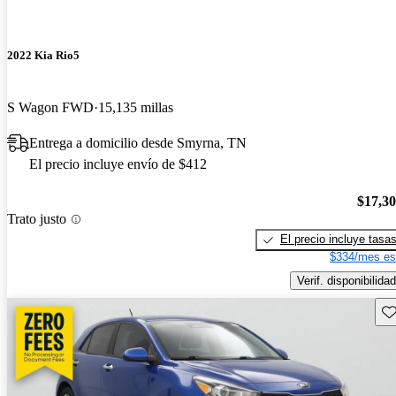
2022 Kia Rio5
S Wagon FWD
15,135 millas
Entrega a domicilio desde Smyrna, TN
El precio incluye envío de $412
$17,3
Trato justo
El precio incluye tasa
$334/mes es
Verif. disponibilidad
Gu