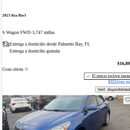
2023 Kia Rio5
S Wagon FWD
3,747 millas
Entrega a domicilio desde Palmetto Bay, FL
Entrega a domicilio gratuita
$16,8
Gran oferta
El precio incluye tasa
$321/mes es
Verif. disponibilidad
Gu