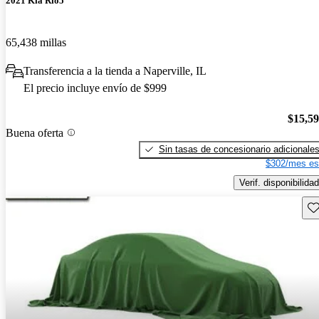
2021 Kia Rio5
65,438 millas
Transferencia a la tienda a Naperville, IL
El precio incluye envío de $999
$15,5
Buena oferta
Sin tasas de concesionario adicionale
$302/mes es
Verif. disponibilidad
Gu