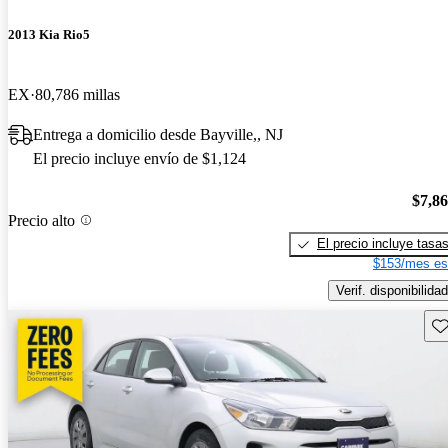
2013 Kia Rio5
EX
80,786 millas
Entrega a domicilio desde Bayville,, NJ
El precio incluye envío de $1,124
$7,8
Precio alto
El precio incluye tasa
$153/mes es
Verif. disponibilidad
Gu