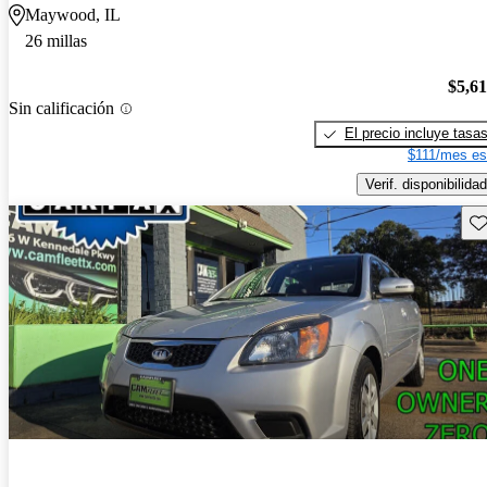
Maywood, IL
26 millas
$5,6
Sin calificación
El precio incluye tasa
$111/mes es
Verif. disponibilidad
Gu