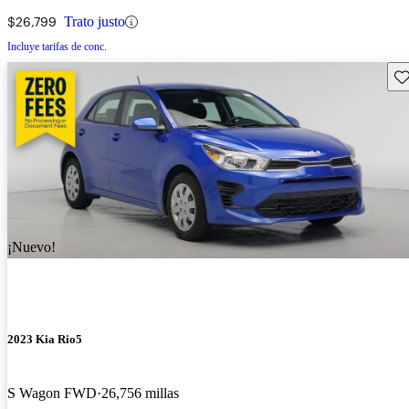
$26,799
Trato justo
Incluye tarifas de conc.
Gu
¡Nuevo!
2023 Kia Rio5
S Wagon FWD
26,756 millas