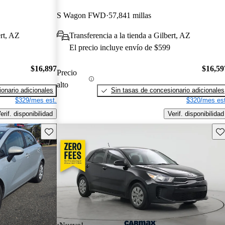
S Wagon FWD
57,841 millas
ert, AZ
Transferencia a la tienda a Gilbert, AZ
El precio incluye envío de $599
$16,897
$16,59
Precio
alto
onario adicionales
Sin tasas de concesionario adicionales
$329/mes est.
$320/mes est
erif. disponibilidad
Verif. disponibilidad
Guarda este Aviso
Gu