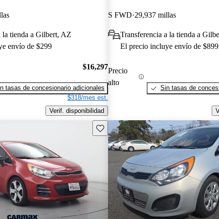
las
S FWD
29,937 millas
 la tienda a Gilbert, AZ
Transferencia a la tienda a Gilb
uye envío de $299
El precio incluye envío de $899
$16,297
Precio
alto
n tasas de concesionario adicionales
Sin tasas de concesi
$318/mes est.
Verif. disponibilidad
V
Guarda este Aviso