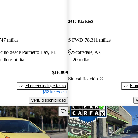
2019 Kia Rio5
747 millas
S FWD
78,311 millas
cilio desde Palmetto Bay, FL
Scottsdale, AZ
ilio gratuita
20 millas
$16,899
Sin calificación
El precio incluye tasas
El p
$321/mes est.
Verif. disponibilidad
V
Guarda este Aviso