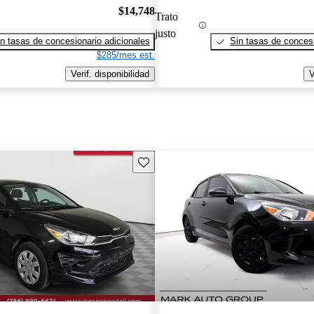
$14,748
Trato
justo
n tasas de concesionario adicionales
Sin tasas de concesi
$285/mes est.
Verif. disponibilidad
V
Guarda este Aviso