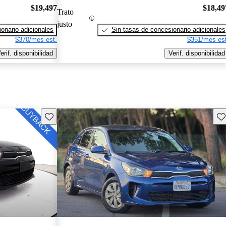
$19,497
$18,49
Trato
justo
onario adicionales
Sin tasas de concesionario adicionales
$370/mes est.
$351/mes est
erif. disponibilidad
Verif. disponibilidad
Guarda este Aviso
Gu