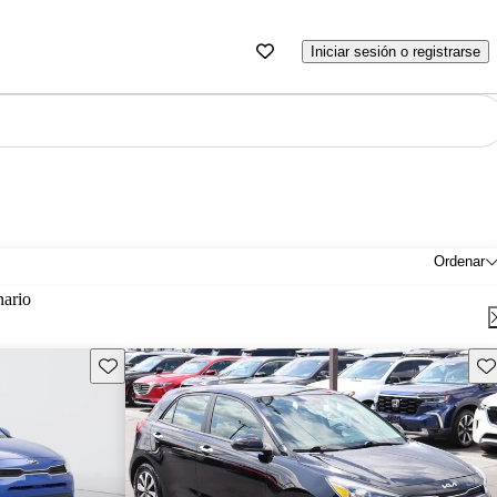
Iniciar sesión o registrarse
Ordenar
nario
Guarda este Aviso
Gu