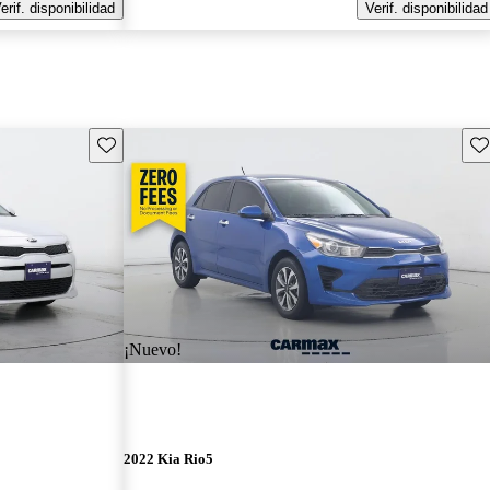
erif. disponibilidad
Verif. disponibilidad
Guarda este Aviso
Gu
¡Nuevo!
2022 Kia Rio5