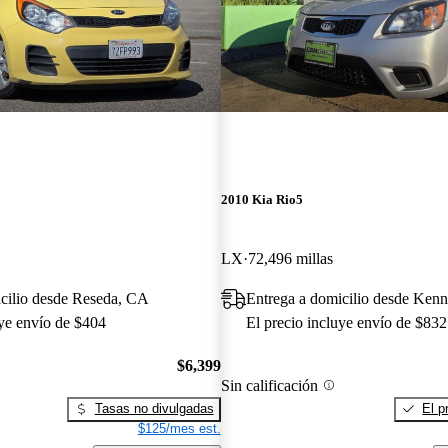
2010 Kia Rio5
LX
72,496 millas
cilio desde Reseda, CA
Entrega a domicilio desde Ken
uye envío de $404
El precio incluye envío de $832
$6,399
Sin calificación
Tasas no divulgadas
El p
$125/mes est.