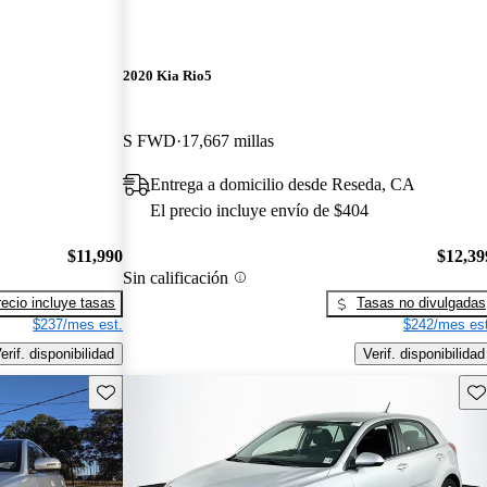
2020 Kia Rio5
S FWD
17,667 millas
Entrega a domicilio desde Reseda, CA
El precio incluye envío de $404
$11,990
$12,39
Sin calificación
recio incluye tasas
Tasas no divulgadas
$237/mes est.
$242/mes est
erif. disponibilidad
Verif. disponibilidad
Guarda este Aviso
Gu