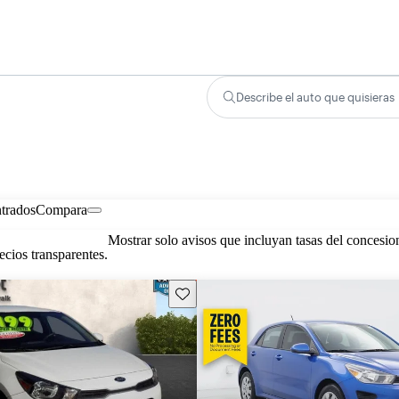
Describe el auto que quisieras
trados
Compara
Mostrar solo avisos que incluyan tasas del concesio
cios transparentes.
Guarda este Aviso