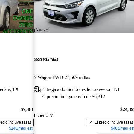
¡Nuevo!
2023 Kia Rio5
S Wagon FWD
27,569 millas
nedale, TX
Entrega a domicilio desde Lakewood, NJ
El precio incluye envío de $6,312
$7,481
$24,39
Incierto
recio incluye tasas
El precio incluye tasas
$146/mes est.
$463/mes est