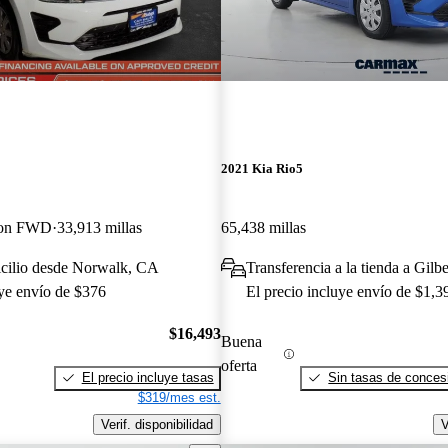
2021 Kia Rio5
gon FWD
33,913 millas
65,438 millas
icilio desde Norwalk, CA
Transferencia a la tienda a Gilb
uye envío de $376
El precio incluye envío de $1,3
$16,493
Buena
oferta
El precio incluye tasas
Sin tasas de concesi
$319/mes est.
Verif. disponibilidad
V