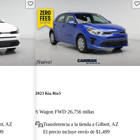
Guarda este Aviso
Gu
¡Nuevo!
2023 Kia Rio5
S Wagon FWD
26,756 millas
ert, AZ
Transferencia a la tienda a Gilbert, AZ
99
El precio incluye envío de $1,499