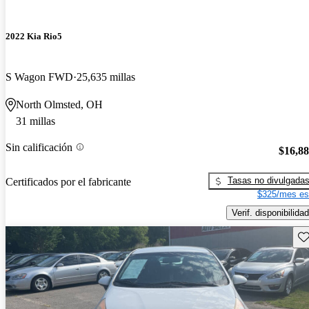
2022 Kia Rio5
S Wagon FWD
25,635 millas
North Olmsted, OH
31 millas
Sin calificación
$16,8
Tasas no divulgada
Certificados por el fabricante
$325/mes es
Verif. disponibilidad
Gu