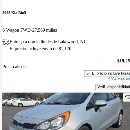
2023 Kia Rio5
S Wagon FWD
27,569 millas
Entrega a domicilio desde Lakewood, NJ
El precio incluye envío de $1,170
$19,2
Precio alto
El precio incluye tasa
$364/mes es
Verif. disponibilidad
Gu