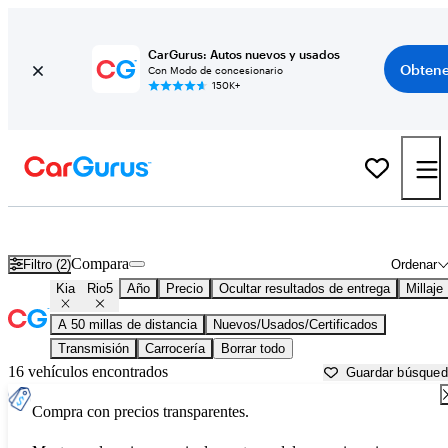
CarGurus: Autos nuevos y usados
Obtene
Con Modo de concesionario
150K+
Kia Rio5 usados en venta cerca de
Akron, OH
Compara
Filtro (2)
Ordenar
Kia
Rio5
Año
Precio
Ocultar resultados de entrega
Millaje
A 50 millas de distancia
Nuevos/Usados/Certificados
Transmisión
Carrocería
Borrar todo
16 vehículos encontrados
Guardar búsque
Compra con precios transparentes.