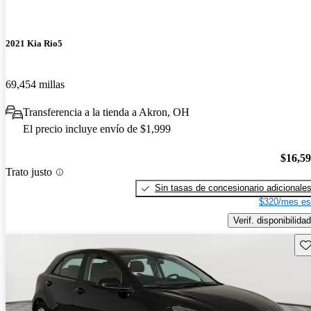
2021 Kia Rio5
69,454 millas
Transferencia a la tienda a Akron, OH
El precio incluye envío de $1,999
$16,5
Trato justo
Sin tasas de concesionario adicionale
$320/mes es
Verif. disponibilidad
Gu