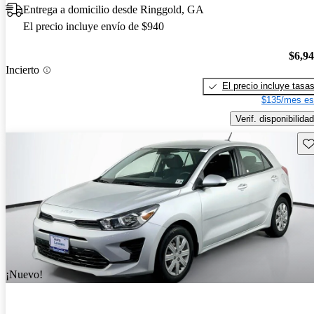
Entrega a domicilio desde Ringgold, GA
El precio incluye envío de $940
$6,9
Incierto
El precio incluye tasa
$135/mes es
Verif. disponibilidad
Gu
¡Nuevo!