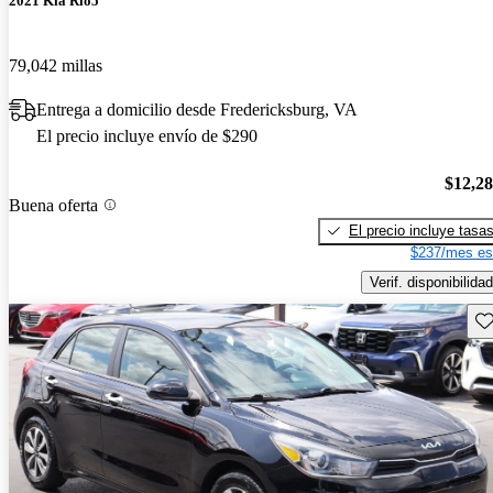
2021 Kia Rio5
79,042 millas
Entrega a domicilio desde Fredericksburg, VA
El precio incluye envío de $290
$12,2
Buena oferta
El precio incluye tasa
$237/mes es
Verif. disponibilidad
Gu