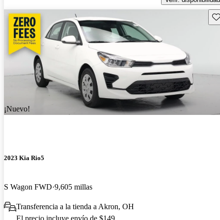
Gu
¡Nuevo!
2023 Kia Rio5
S Wagon FWD
9,605 millas
Transferencia a la tienda a Akron, OH
El precio incluye envío de $149