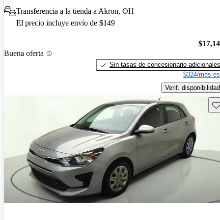
Transferencia a la tienda a Akron, OH
El precio incluye envío de $149
$17,1
Buena oferta
Sin tasas de concesionario adicionale
$324/mes es
Verif. disponibilidad
Gu