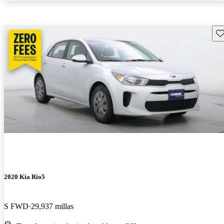
Gu
2020 Kia Rio5
S FWD
29,937 millas