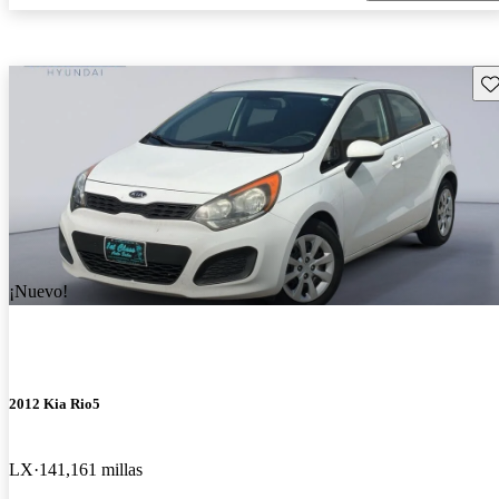
Gu
¡Nuevo!
2012 Kia Rio5
LX
141,161 millas