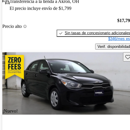
Transferencia a la tienda a Akron, OH
El precio incluye envío de $1,799
$17,7
Precio alto
Sin tasas de concesionario adicionale
$346/mes es
Verif. disponibilidad
Gu
¡Nuevo!