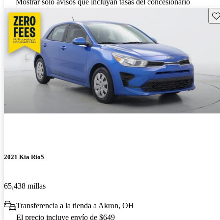
Mostrar solo avisos que incluyan tasas del concesionario
Gu
2021 Kia Rio5
65,438 millas
Transferencia a la tienda a Akron, OH
El precio incluye envío de $649