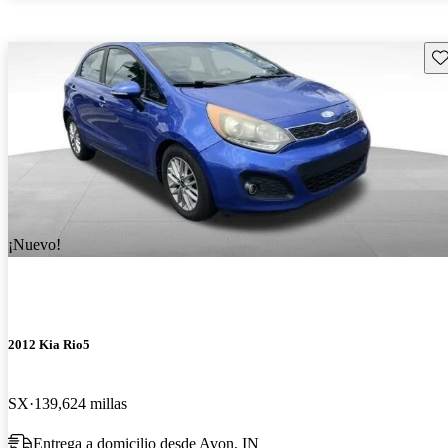
Gu
¡Nuevo!
2012 Kia Rio5
SX
139,624 millas
Entrega a domicilio desde Avon, IN