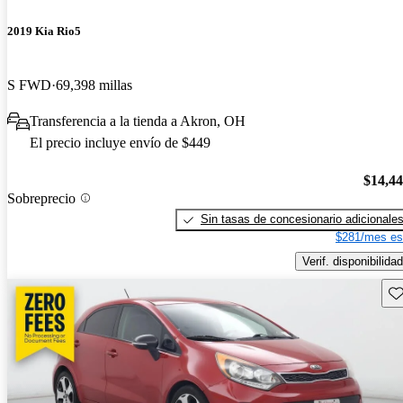
2019 Kia Rio5
S FWD
69,398 millas
Transferencia a la tienda a Akron, OH
El precio incluye envío de $449
$14,4
Sobreprecio
Sin tasas de concesionario adicionale
$281/mes es
Verif. disponibilidad
Gu