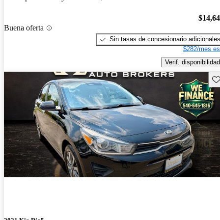
$14,6
Buena oferta
Sin tasas de concesionario adicionale
$282/mes es
Verif. disponibilidad
Gu