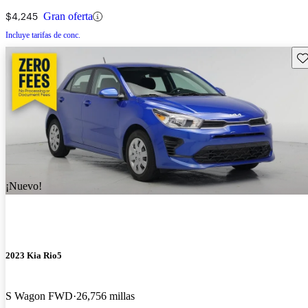
$4,245
Gran oferta
Incluye tarifas de conc.
Gu
¡Nuevo!
2023 Kia Rio5
S Wagon FWD
26,756 millas