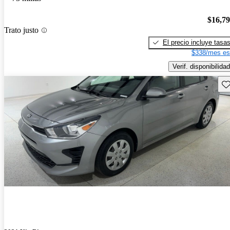
$16,7
Trato justo
El precio incluye tasa
$338/mes es
Verif. disponibilidad
Gu