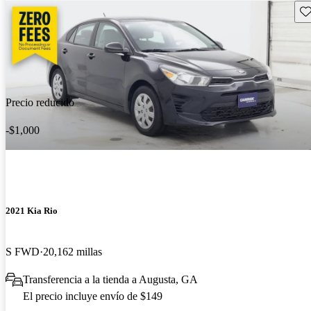
Gu
Precio reducido
-$1,000
2021 Kia Rio
S FWD
20,162 millas
Transferencia a la tienda a Augusta, GA
El precio incluye envío de $149