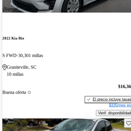
¡Nuevo!
2022 Kia Rio
S FWD
30,301 millas
Graniteville, SC
10 millas
$16,3
Buena oferta
El precio incluye tasa
$335/mes es
Verif. disponibilidad
Gu