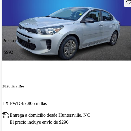
Gu
Precio reducido
-$992
2020 Kia Rio
LX FWD
67,805 millas
Entrega a domicilio desde Huntersville, NC
El precio incluye envío de $296