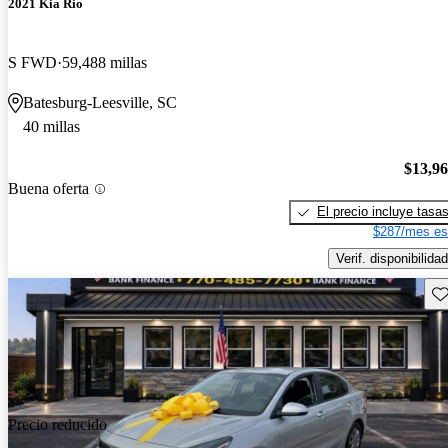
2021 Kia Rio
S FWD
59,488 millas
Batesburg-Leesville, SC
40 millas
$13,9
Buena oferta
El precio incluye tasa
$287/mes es
Verif. disponibilidad
Gu
Precio reducido