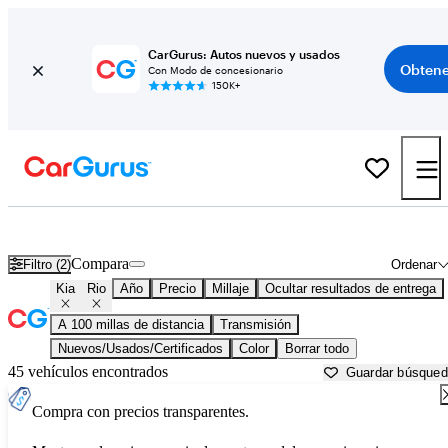
CarGurus: Autos nuevos y usados
Obtene
Con Modo de concesionario
150K+
Kia Rio usados en venta cerca de
Augusta, GA
Compara
Filtro (2)
Ordenar
Kia
Rio
Año
Precio
Millaje
Ocultar resultados de entrega
A 100 millas de distancia
Transmisión
Nuevos/Usados/Certificados
Color
Borrar todo
45 vehículos encontrados
Guardar búsque
Compra con precios transparentes.