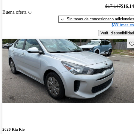
$17,147
$16,1
Buena oferta
Sin tasas de concesionario adicionale
$331/mes es
Verif. disponibilidad
Gu
2020 Kia Rio