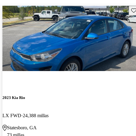
Gu
2023 Kia Rio
LX FWD
24,388 millas
Statesboro, GA
73 millas