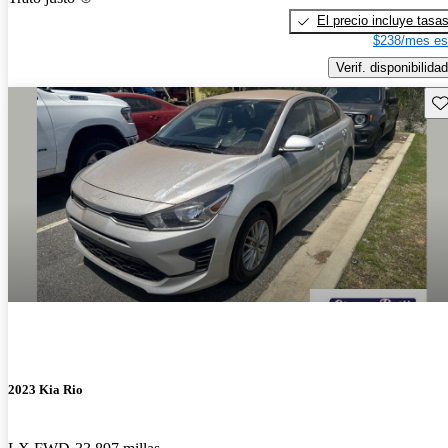
El precio incluye tasa
$238/mes es
Verif. disponibilidad
Gu
2023 Kia Rio