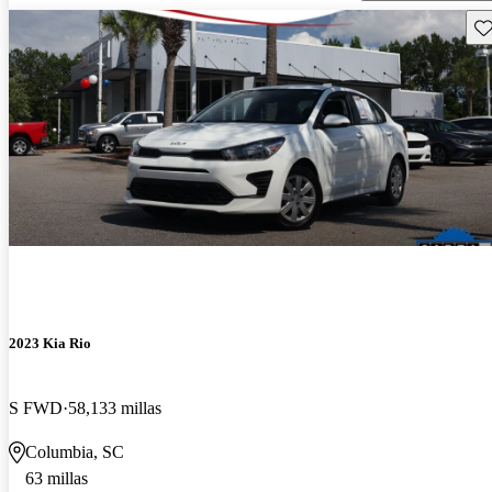
Gu
2023 Kia Rio
S FWD
58,133 millas
Columbia, SC
63 millas