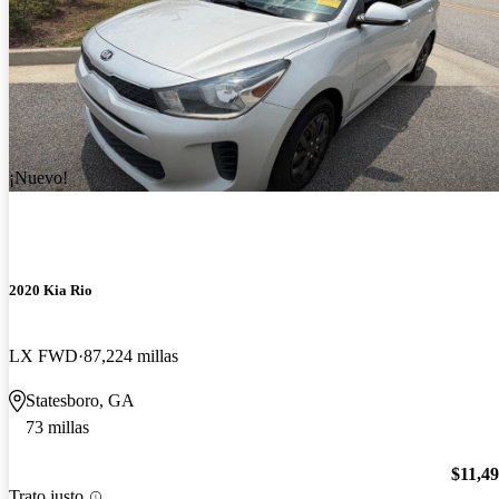
¡Nuevo!
2020 Kia Rio
LX FWD
87,224 millas
Statesboro, GA
73 millas
$11,4
Trato justo