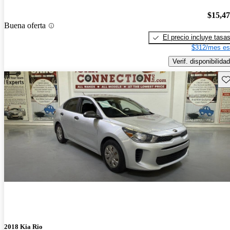
$15,4
Buena oferta
El precio incluye tasa
$312/mes es
Verif. disponibilidad
Gu
2018 Kia Rio