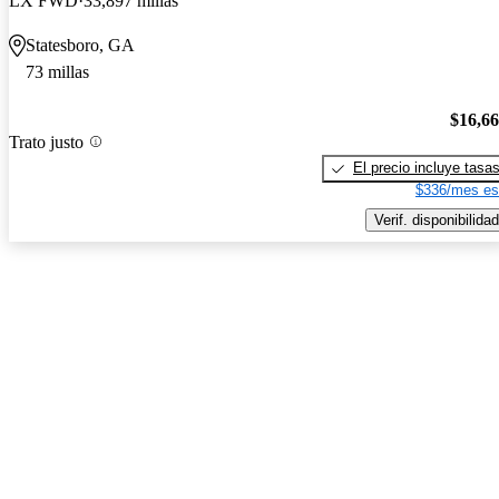
LX FWD
33,897 millas
Statesboro, GA
73 millas
$16,6
Trato justo
El precio incluye tasa
$336/mes es
Verif. disponibilidad