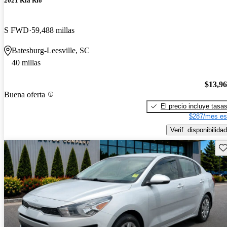
2021 Kia Rio
S FWD
59,488 millas
Batesburg-Leesville, SC
40 millas
$13,9
Buena oferta
El precio incluye tasa
$287/mes es
Verif. disponibilidad
Gu