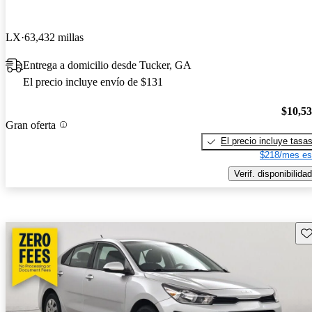
LX
63,432 millas
Entrega a domicilio desde Tucker, GA
El precio incluye envío de $131
$10,5
Gran oferta
El precio incluye tasa
$218/mes es
Verif. disponibilidad
Gu