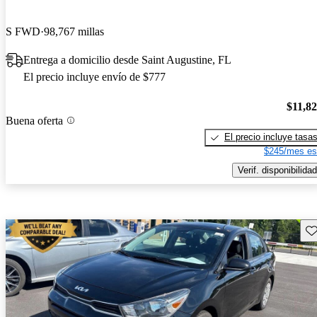
S FWD
98,767 millas
Entrega a domicilio desde Saint Augustine, FL
El precio incluye envío de $777
$11,8
Buena oferta
El precio incluye tasa
$245/mes es
Verif. disponibilidad
Gu