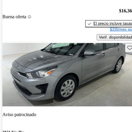
$16,3
Buena oferta
El precio incluye tasa
$335/mes es
Verif. disponibilidad
Gu
Aviso patrocinado