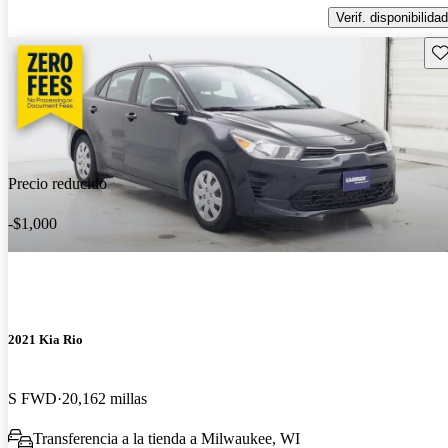
Verif. disponibilidad
Gu
Precio reducido
-$1,000
2021 Kia Rio
S FWD
20,162 millas
Transferencia a la tienda a Milwaukee, WI