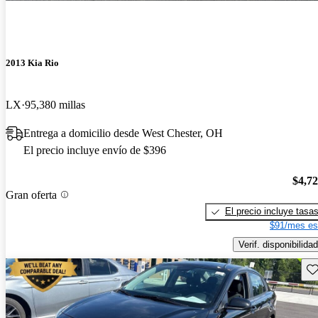
2013 Kia Rio
LX
95,380 millas
Entrega a domicilio desde West Chester, OH
El precio incluye envío de $396
$4,7
Gran oferta
El precio incluye tasa
$91/mes es
Verif. disponibilidad
Gu