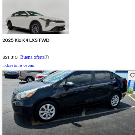
2025 Kia K4 LXS FWD
$21,310
Buena oferta
Incluye tarifas de conc.
Gu