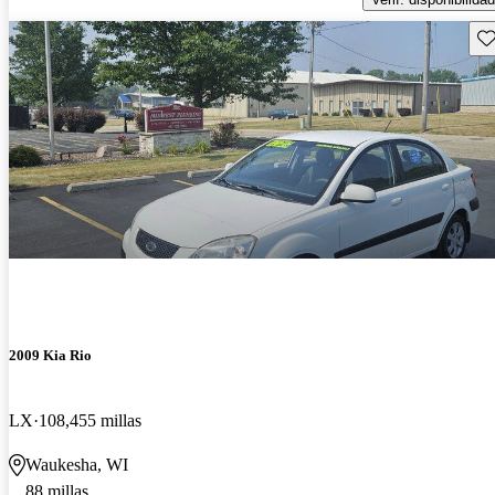
Gu
2009 Kia Rio
LX
108,455 millas
Waukesha, WI
88 millas