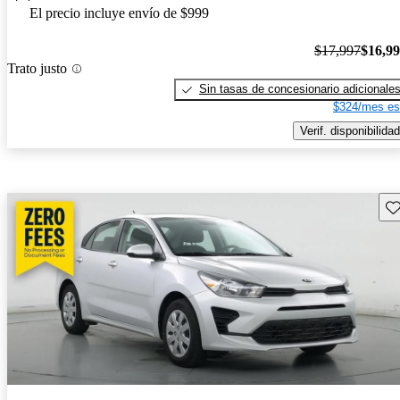
El precio incluye envío de $999
$17,997
$16,9
Trato justo
Sin tasas de concesionario adicionale
$324/mes es
Verif. disponibilidad
Gu