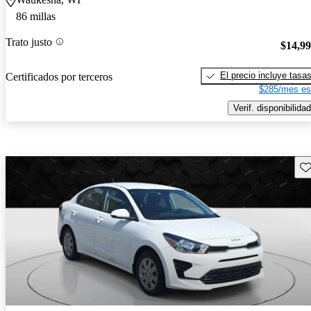
86 millas
Trato justo
$14,9
El precio incluye tasa
Certificados por terceros
$285/mes es
Verif. disponibilidad
Gu