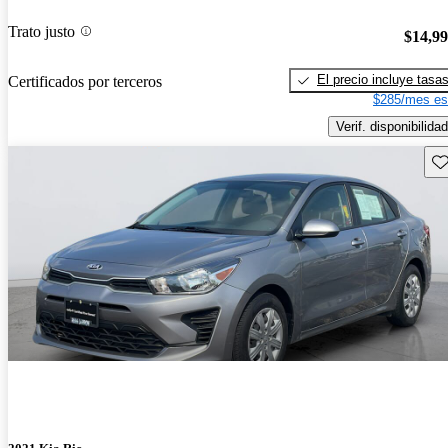
Trato justo
$14,9
El precio incluye tasa
Certificados por terceros
$285/mes es
Verif. disponibilidad
Gu