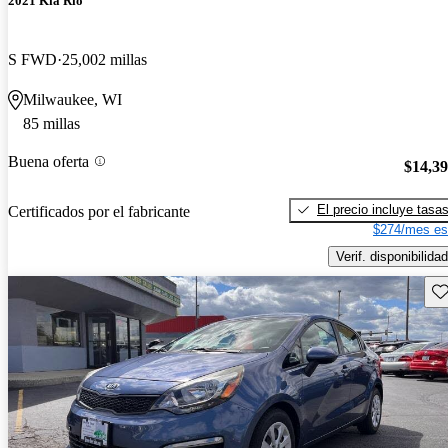
2021 Kia Rio
S FWD
25,002 millas
Milwaukee, WI
85 millas
Buena oferta
$14,3
El precio incluye tasa
Certificados por el fabricante
$274/mes es
Verif. disponibilidad
Gu