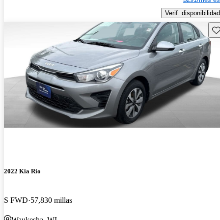
Verif. disponibilidad
Gu
2022 Kia Rio
S FWD
57,830 millas
Waukesha, WI