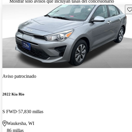
Mostrar solo avisos que incluyan tasas del concesionario
Gu
Aviso patrocinado
2022 Kia Rio
S FWD
57,830 millas
Waukesha, WI
86 millas