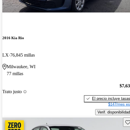
2016 Kia Rio
LX
76,845 millas
Milwaukee, WI
77 millas
$7,6
Trato justo
El precio incluye tasa
$147/mes es
Verif. disponibilidad
Gu