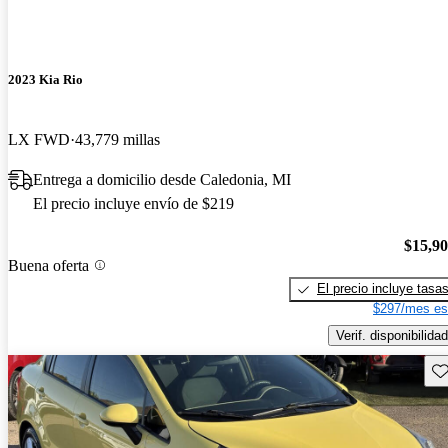
2023 Kia Rio
LX FWD
43,779 millas
Entrega a domicilio desde Caledonia, MI
El precio incluye envío de $219
$15,9
Buena oferta
El precio incluye tasa
$297/mes es
Verif. disponibilidad
Gu