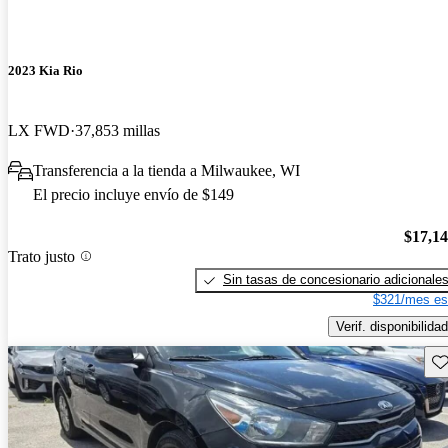
2023 Kia Rio
LX FWD
37,853 millas
Transferencia a la tienda a Milwaukee, WI
El precio incluye envío de $149
$17,1
Trato justo
Sin tasas de concesionario adicionale
$321/mes es
Verif. disponibilidad
Gu