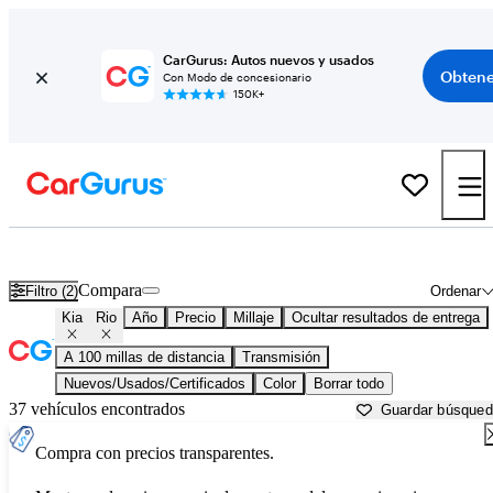
CarGurus: Autos nuevos y usados
Obtene
Con Modo de concesionario
150K+
Kia Rio usados en venta cerca de
Appleton, WI
Compara
Filtro (2)
Ordenar
Kia
Rio
Año
Precio
Millaje
Ocultar resultados de entrega
A 100 millas de distancia
Transmisión
Nuevos/Usados/Certificados
Color
Borrar todo
37 vehículos encontrados
Guardar búsque
Compra con precios transparentes.