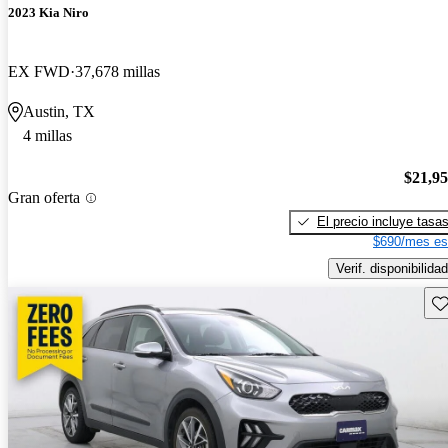
2023 Kia Niro
EX FWD
37,678 millas
Austin, TX
4 millas
$21,9
Gran oferta
El precio incluye tasa
$690/mes es
Verif. disponibilidad
Gu