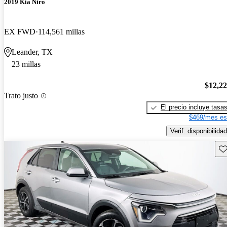
2019 Kia Niro
EX FWD
114,561 millas
Leander, TX
23 millas
$12,2
Trato justo
El precio incluye tasa
$469/mes es
Verif. disponibilidad
Gu