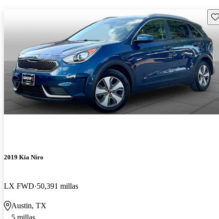
Gu
2019 Kia Niro
LX FWD
50,391 millas
Austin, TX
5 millas