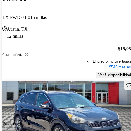
2022 Kia Niro
LX FWD
71,015 millas
Austin, TX
12 millas
$15,9
Gran oferta
El precio incluye tasa
$545/mes es
Verif. disponibilidad
Gu
Precio reducido