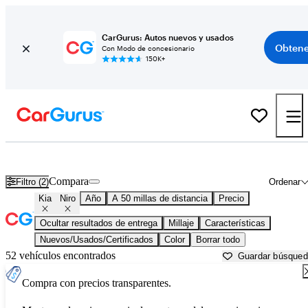
CarGurus: Autos nuevos y usados
Obtene
Con Modo de concesionario
150K+
Kia Niro usados en venta cerca de
Austin, TX
Compara
Filtro (2)
Ordenar
Kia
Niro
Año
A 50 millas de distancia
Precio
Ocultar resultados de entrega
Millaje
Características
Nuevos/Usados/Certificados
Color
Borrar todo
52 vehículos encontrados
Guardar búsque
Compra con precios transparentes.