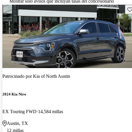
Mostrar solo avisos que incluyan tasas del concesionario
Gu
Patrocinado por
Kia of North Austin
2024 Kia Niro
EX Touring FWD
14,584 millas
Austin, TX
12 millas