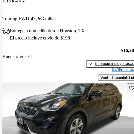
2018 Kia Niro
Touring FWD
43,363 millas
Entrega a domicilio desde Houston, TX
El precio incluye envío de $198
$16,2
Buena oferta
El precio incluye tasa
$578/mes es
Verif. disponibilidad
Gu