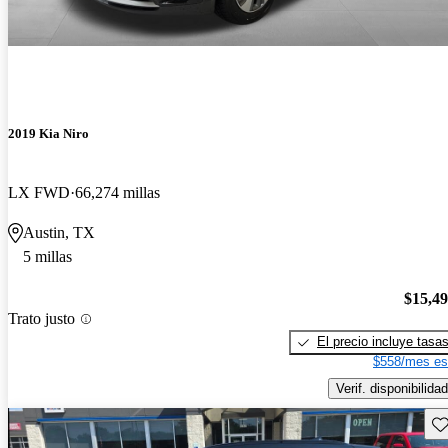
2019 Kia Niro
LX FWD
66,274 millas
Austin, TX
5 millas
$15,4
Trato justo
El precio incluye tasa
$558/mes es
Verif. disponibilidad
Gu