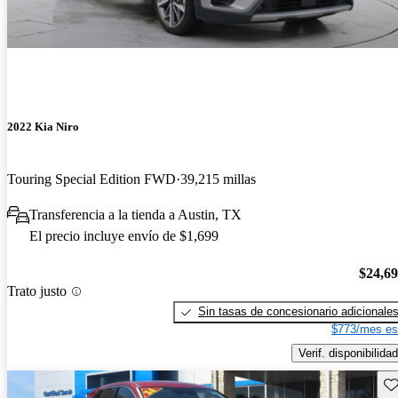
2022 Kia Niro
Touring Special Edition FWD
39,215 millas
Transferencia a la tienda a Austin, TX
El precio incluye envío de $1,699
$24,6
Trato justo
Sin tasas de concesionario adicionale
$773/mes es
Verif. disponibilidad
Gu