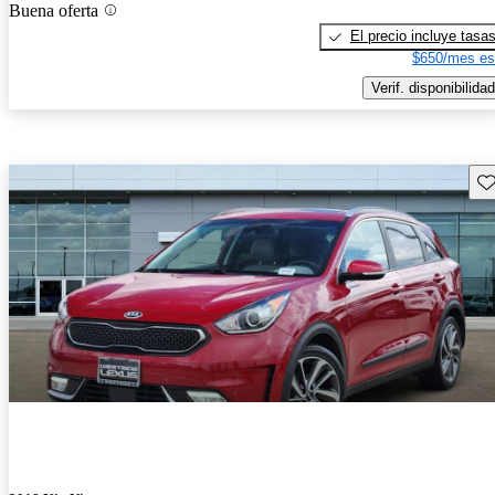
Buena oferta
El precio incluye tasa
$650/mes es
Verif. disponibilidad
Gu