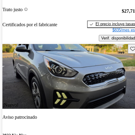
Trato justo
$27,7
El precio incluye tasa
Certificados por el fabricante
$835/mes es
Verif. disponibilidad
Gu
¡Nuevo!
Aviso patrocinado