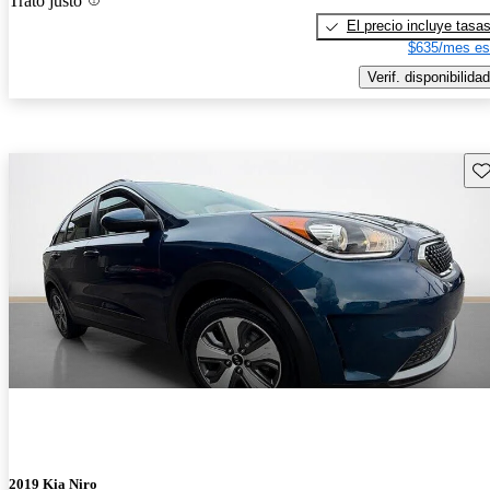
Trato justo
El precio incluye tasa
$635/mes es
Verif. disponibilidad
Gu
2019 Kia Niro