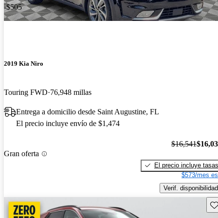
-$505
2019 Kia Niro
Touring FWD
76,948 millas
Entrega a domicilio desde Saint Augustine, FL
El precio incluye envío de $1,474
$16,541
$16,0
Gran oferta
El precio incluye tasa
$573/mes es
Verif. disponibilidad
Gu