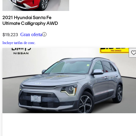
2021 Hyundai Santa Fe
Ultimate Calligraphy AWD
$19,223
Gran oferta
Incluye tarifas de conc.
Gu