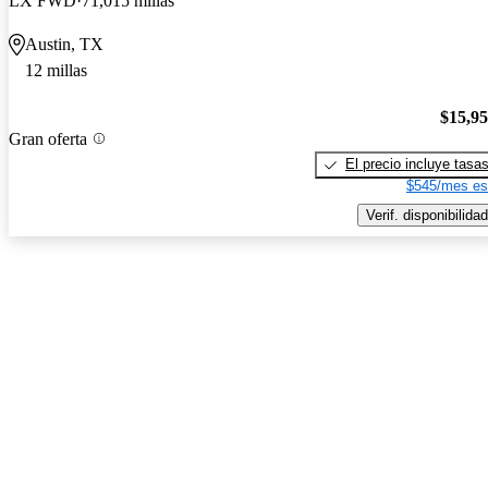
LX FWD
71,015 millas
Austin, TX
12 millas
$15,9
Gran oferta
El precio incluye tasa
$545/mes es
Verif. disponibilidad