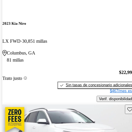
2023 Kia Niro
LX FWD
30,851 millas
Columbus, GA
81 millas
$22,9
Trato justo
Sin tasas de concesionario adicionale
$467/mes es
Verif. disponibilidad
Gu