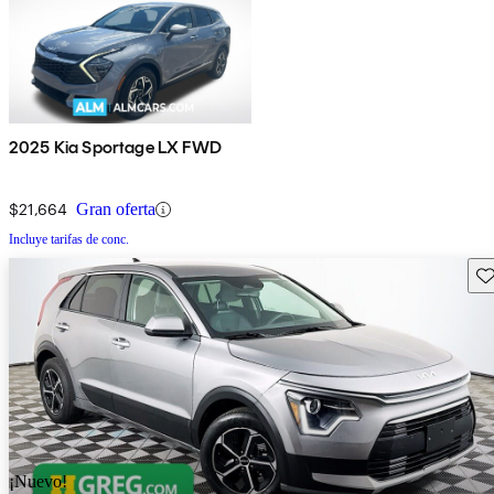
2025 Kia Sportage LX FWD
$21,664
Gran oferta
Incluye tarifas de conc.
Gu
¡Nuevo!