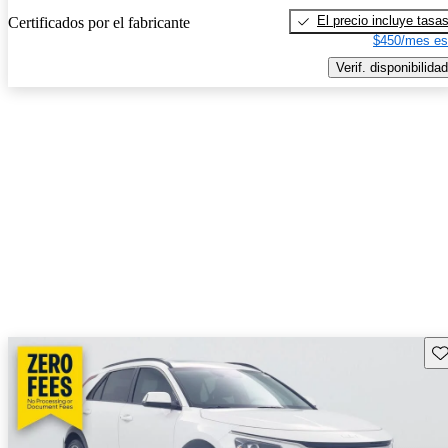
El precio incluye tasa
Certificados por el fabricante
$450/mes es
Verif. disponibilidad
Gu