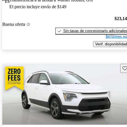
El precio incluye envío de $149
$23,1
Buena oferta
Sin tasas de concesionario adicionale
$470/mes es
Verif. disponibilidad
Gu