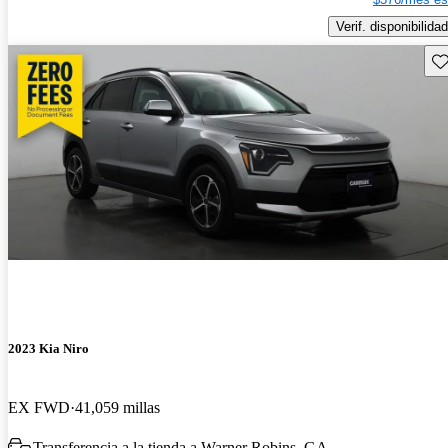
Verif. disponibilidad
Gu
2023 Kia Niro
EX FWD
41,059 millas
Transferencia a la tienda a Warner Robins, GA