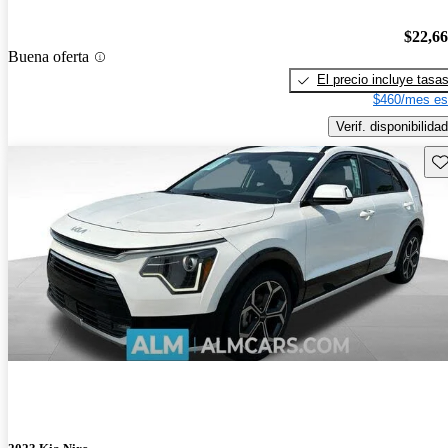
$22,6
Buena oferta
El precio incluye tasa
$460/mes es
Verif. disponibilidad
Gu