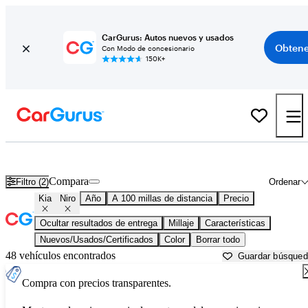
CarGurus: Autos nuevos y usados
Obtene
Con Modo de concesionario
150K+
Kia Niro usados en venta cerca de
Albany, GA
Compara
Filtro (2)
Ordenar
Kia
Niro
Año
A 100 millas de distancia
Precio
Ocultar resultados de entrega
Millaje
Características
Nuevos/Usados/Certificados
Color
Borrar todo
48 vehículos encontrados
Guardar búsque
Compra con precios transparentes.