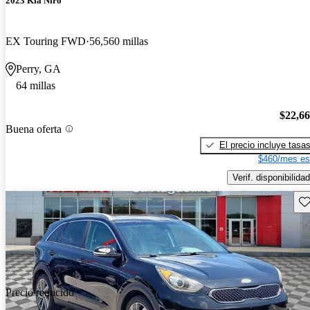
2023 Kia Niro
EX Touring FWD
56,560 millas
Perry, GA
64 millas
$22,6
Buena oferta
El precio incluye tasa
$460/mes es
Verif. disponibilidad
Gu
Precio reducido