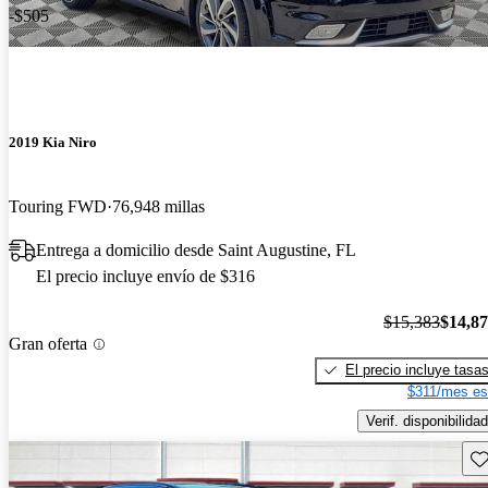
-$505
2019 Kia Niro
Touring FWD
76,948 millas
Entrega a domicilio desde Saint Augustine, FL
El precio incluye envío de $316
$15,383
$14,8
Gran oferta
El precio incluye tasa
$311/mes es
Verif. disponibilidad
Gu