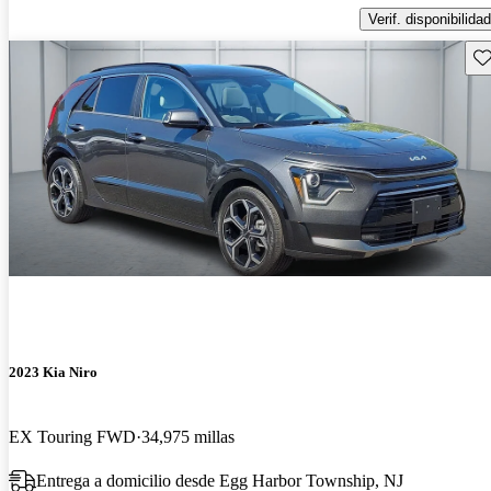
Verif. disponibilidad
Gu
2023 Kia Niro
EX Touring FWD
34,975 millas
Entrega a domicilio desde Egg Harbor Township, NJ