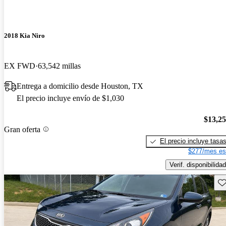
2018 Kia Niro
EX FWD
63,542 millas
Entrega a domicilio desde Houston, TX
El precio incluye envío de $1,030
$13,2
Gran oferta
El precio incluye tasa
$277/mes es
Verif. disponibilidad
Gu