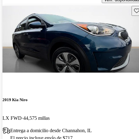
Gu
2019 Kia Niro
LX FWD
44,575 millas
Entrega a domicilio desde Channahon, IL
El precio incluye envío de $717