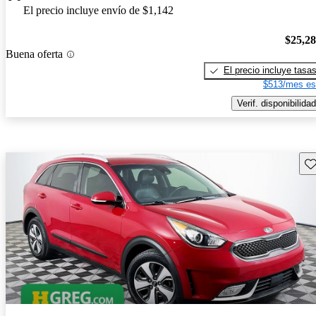
El precio incluye envío de $1,142
$25,2
Buena oferta
El precio incluye tasa
$513/mes es
Verif. disponibilidad
Gu