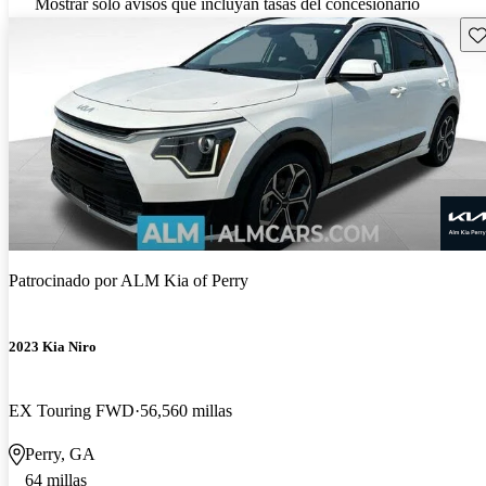
Mostrar solo avisos que incluyan tasas del concesionario
Gu
Patrocinado por
ALM Kia of Perry
2023 Kia Niro
EX Touring FWD
56,560 millas
Perry, GA
64 millas