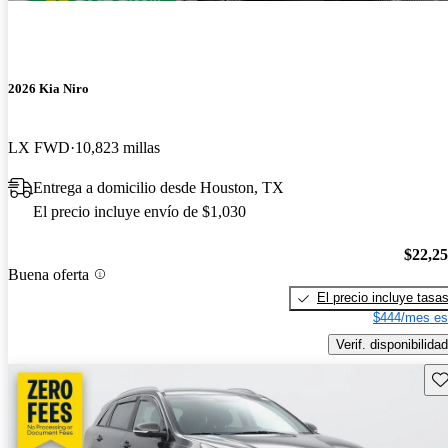
2026 Kia Niro
LX FWD
10,823 millas
Entrega a domicilio desde Houston, TX
El precio incluye envío de $1,030
$22,2
Buena oferta
El precio incluye tasa
$444/mes es
Verif. disponibilidad
Gu