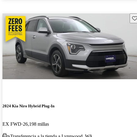
Gu
2024 Kia Niro Hybrid Plug-In
EX FWD
26,198 millas
Transferencia a la tienda a Lynnwood, WA