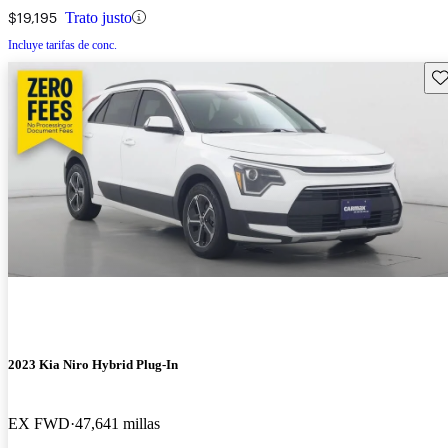
$19,195
Trato justo
Incluye tarifas de conc.
Gu
2023 Kia Niro Hybrid Plug-In
EX FWD
47,641 millas