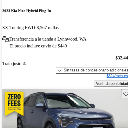
2023 Kia Niro Hybrid Plug-In
SX Touring FWD
8,567 millas
Transferencia a la tienda a Lynnwood, WA
El precio incluye envío de $449
$32,4
Trato justo
Sin tasas de concesionario adicionale
$624/mes es
Verif. disponibilidad
Gu