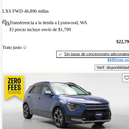
LXS FWD
46,896 millas
Transferencia a la tienda a Lynnwood, WA
El precio incluye envío de $1,799
$22,7
Trato justo
Sin tasas de concesionario adicionale
$446/mes es
Verif. disponibilidad
Gu