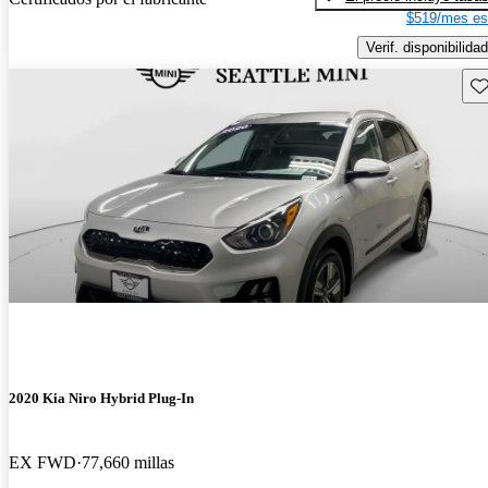
$519/mes es
Verif. disponibilidad
Gu
2020 Kia Niro Hybrid Plug-In
EX FWD
77,660 millas