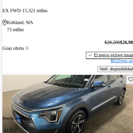
EX FWD
15,321 millas
Kirkland, WA
73 millas
$28,200
$26,9
Gran oferta
El precio incluye tasa
$512/mes es
Verif. disponibilidad
Gu
Precio reducido
-$1,412