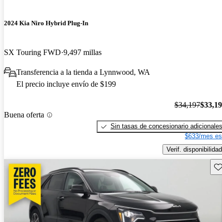
2024 Kia Niro Hybrid Plug-In
SX Touring FWD
9,497 millas
Transferencia a la tienda a Lynnwood, WA
El precio incluye envío de $199
$34,197
$33,1
Buena oferta
Sin tasas de concesionario adicionale
$633/mes es
Verif. disponibilidad
Gu