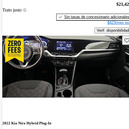
$21,4
Trato justo
Sin tasas de concesionario adicionale
$423/mes es
Verif. disponibilidad
Gu
2022 Kia Niro Hybrid Plug-In