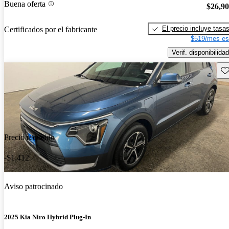
Buena oferta
$26,9
El precio incluye tasa
Certificados por el fabricante
$519/mes es
Verif. disponibilidad
Gu
Precio reducido
-$1,412
Aviso patrocinado
2025 Kia Niro Hybrid Plug-In