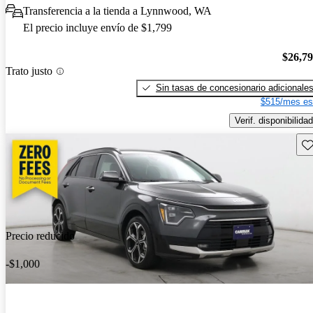
Transferencia a la tienda a Lynnwood, WA
El precio incluye envío de $1,799
$26,7
Trato justo
Sin tasas de concesionario adicionale
$515/mes es
Verif. disponibilidad
Gu
Precio reducido
-$1,000