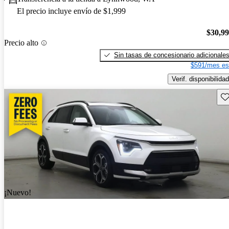
El precio incluye envío de $1,999
$30,9
Precio alto
Sin tasas de concesionario adicionale
$591/mes es
Verif. disponibilidad
Gu
¡Nuevo!