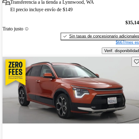
Transferencia a la tienda a Lynnwood, WA
El precio incluye envío de $149
$35,1
Trato justo
Sin tasas de concesionario adicionale
$667/mes es
Verif. disponibilidad
Gu