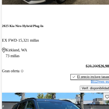
2025 Kia Niro Hybrid Plug-In
EX FWD
15,321 millas
Kirkland, WA
73 millas
$28,200
$26,9
Gran oferta
El precio incluye tasa
$512/mes es
Verif. disponibilidad
Gu