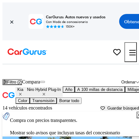
CarGurus: Autos nuevos y usados
Obtene
Con Modo de concesionario
150K+
Kia Niro Hybrid Plug-In usados en venta cerca de
Bellingham, WA
Compara
Filtro (2)
Ordenar
Kia
Niro Hybrid Plug-In
Año
A 100 millas de distancia
Millaje
Color
Transmisión
Borrar todo
14 vehículos encontrados
Guardar búsque
Compra con precios transparentes.
Mostrar solo avisos que incluyan tasas del concesionario