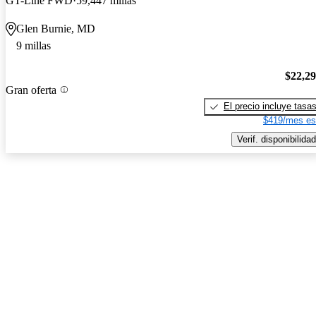
GT-Line FWD
59,447 millas
Glen Burnie, MD
9 millas
$22,2
Gran oferta
El precio incluye tasa
$419/mes es
Verif. disponibilidad