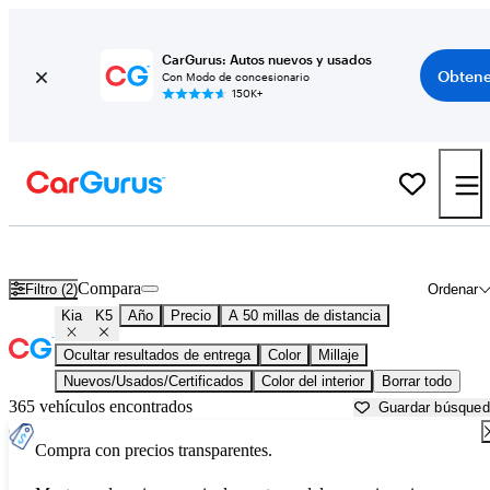
CarGurus: Autos nuevos y usados
Obtene
Con Modo de concesionario
150K+
Kia K5 usados en venta cerca de
Baltimore, MD
Compara
Filtro (2)
Ordenar
Kia
K5
Año
Precio
A 50 millas de distancia
Ocultar resultados de entrega
Color
Millaje
Nuevos/Usados/Certificados
Color del interior
Borrar todo
365 vehículos encontrados
Guardar búsque
Compra con precios transparentes.