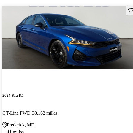
Gu
2024 Kia K5
GT-Line FWD
38,162 millas
Frederick, MD
41 millas