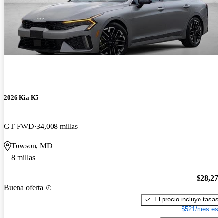
2026 Kia K5
GT FWD
34,008 millas
Towson, MD
8 millas
$28,2
Buena oferta
El precio incluye tasa
$521/mes es