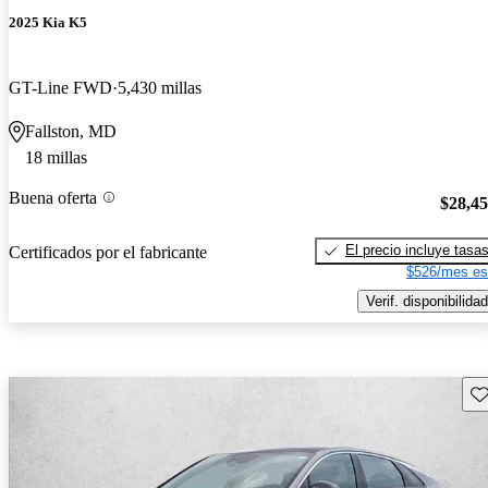
2025 Kia K5
GT-Line FWD
5,430 millas
Fallston, MD
18 millas
Buena oferta
$28,4
El precio incluye tasa
Certificados por el fabricante
$526/mes es
Verif. disponibilidad
Gu