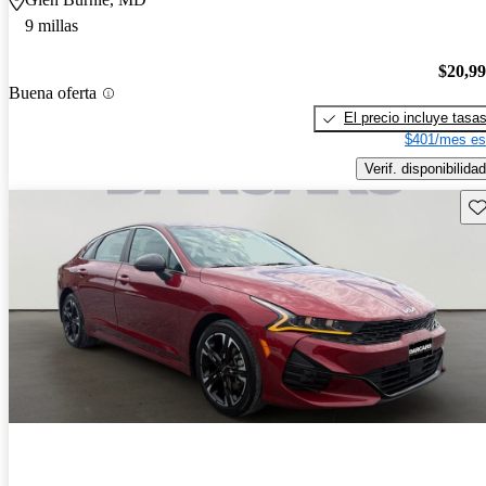
9 millas
$20,9
Buena oferta
El precio incluye tasa
$401/mes es
Verif. disponibilidad
Gu