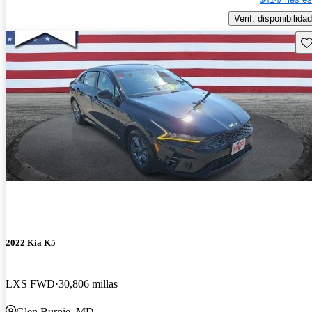
Verif. disponibilidad
Gu
2022 Kia K5
LXS FWD
30,806 millas
Glen Burnie, MD