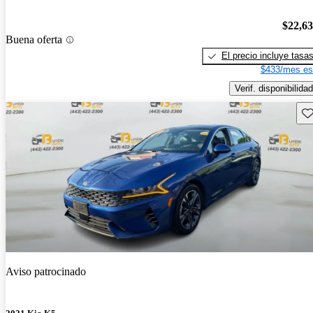
$22,6
Buena oferta
El precio incluye tasa
$433/mes es
Verif. disponibilidad
Gu
Aviso patrocinado