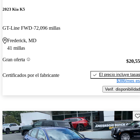
2023 Kia K5
GT-Line FWD
72,096 millas
Frederick, MD
41 millas
Gran oferta
$20,5
El precio incluye tasa
Certificados por el fabricante
$386/mes es
Verif. disponibilidad
Gu