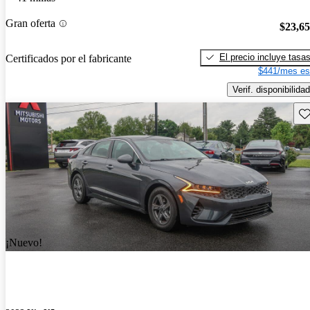
Gran oferta
$23,6
El precio incluye tasa
Certificados por el fabricante
$441/mes es
Verif. disponibilidad
Gu
¡Nuevo!