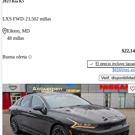
2023 Kia K5
LXS FWD
23,502 millas
Elkton, MD
48 millas
$22,1
Buena oferta
El precio incluye tasa
$416/mes es
Verif. disponibilidad
Gu