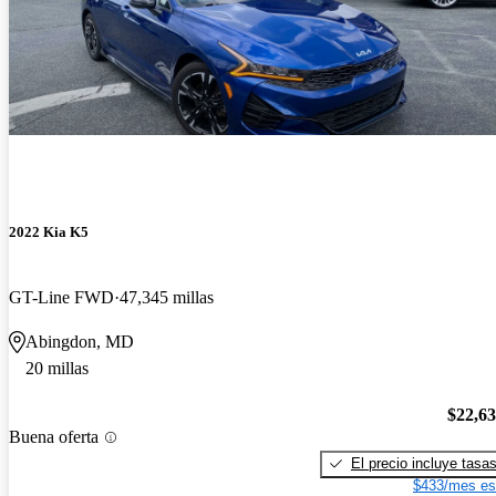
2022 Kia K5
GT-Line FWD
47,345 millas
Abingdon, MD
20 millas
$22,6
Buena oferta
El precio incluye tasa
$433/mes es