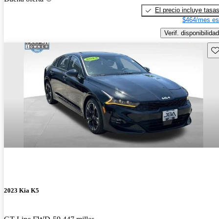
El precio incluye tasa
$464/mes es
Verif. disponibilidad
Gu
2023 Kia K5