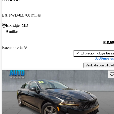
2021 Kia K5
EX FWD
83,768 millas
Elkridge, MD
9 millas
$18,6
Buena oferta
El precio incluye tasa
$358/mes es
Verif. disponibilidad
Gu