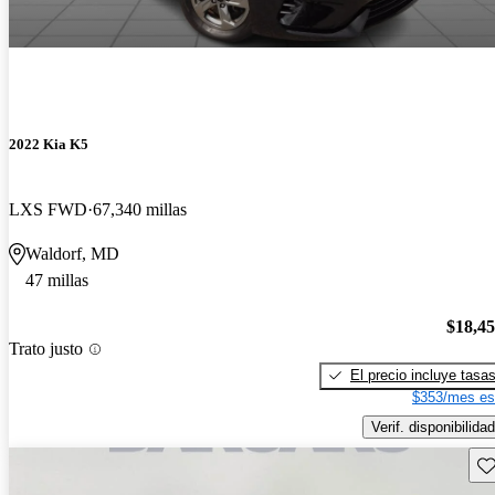
2022 Kia K5
LXS FWD
67,340 millas
Waldorf, MD
47 millas
$18,4
Trato justo
El precio incluye tasa
$353/mes es
Verif. disponibilidad
Gu