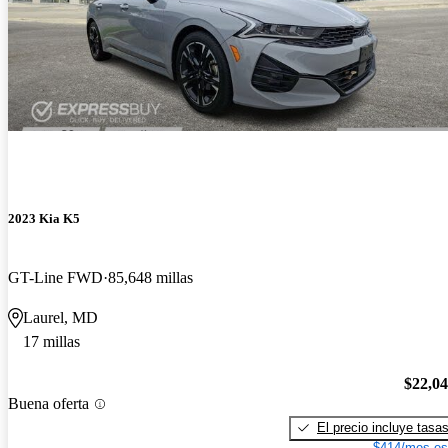
2023 Kia K5
GT-Line FWD
85,648 millas
Laurel, MD
17 millas
$22,0
Buena oferta
El precio incluye tasa
$414/mes es