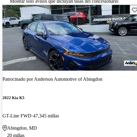
Mostrar solo avisos que incluyan tasas del concesionario
Gu
Patrocinado por
Anderson Automotive of Abingdon
2022 Kia K5
GT-Line FWD
47,345 millas
Abingdon, MD
20 millas