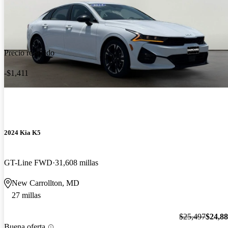
Precio reducido
-$1,411
2024 Kia K5
GT-Line FWD
31,608 millas
New Carrollton, MD
27 millas
$25,497
$24,8
Buena oferta