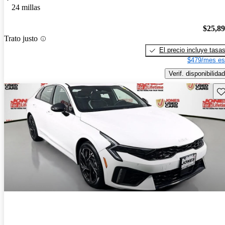
24 millas
$25,8
Trato justo
El precio incluye tasa
$479/mes es
Verif. disponibilidad
Gu