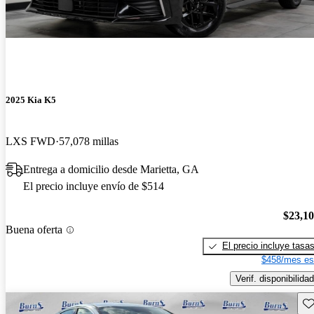
2025 Kia K5
LXS FWD
57,078 millas
Entrega a domicilio desde Marietta, GA
El precio incluye envío de $514
$23,1
Buena oferta
El precio incluye tasa
$458/mes es
Verif. disponibilidad
Gu