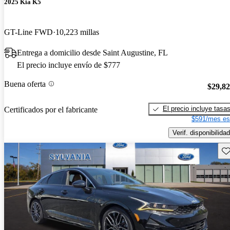
2025 Kia K5
GT-Line FWD
10,223 millas
Entrega a domicilio desde Saint Augustine, FL
El precio incluye envío de $777
Buena oferta
$29,8
El precio incluye tasa
Certificados por el fabricante
$591/mes es
Verif. disponibilidad
Gu