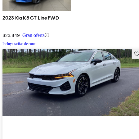
2023 Kia K5 GT-Line FWD
$23,849
Gran oferta
Incluye tarifas de conc.
Gu