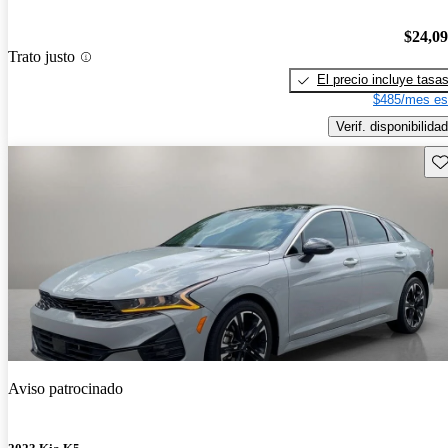
$24,0
Trato justo
El precio incluye tasa
$485/mes es
Verif. disponibilidad
Gu
Aviso patrocinado