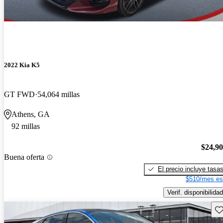
2022 Kia K5
GT FWD
54,064 millas
Athens, GA
92 millas
$24,9
Buena oferta
El precio incluye tasa
$510/mes es
Verif. disponibilidad
Gu