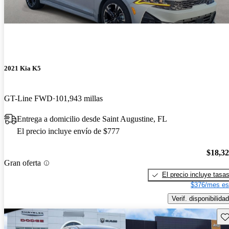
2021 Kia K5
GT-Line FWD
101,943 millas
Entrega a domicilio desde Saint Augustine, FL
El precio incluye envío de $777
$18,3
Gran oferta
El precio incluye tasa
$376/mes es
Verif. disponibilidad
Gu