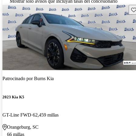
Mostrar solo avisos que incluyan tasas del concesionario
Gu
Patrocinado por
Burns Kia
2023 Kia K5
GT-Line FWD
62,459 millas
Orangeburg, SC
66 millas