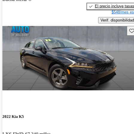
El precio incluye tasa
$548/mes es
Verif. disponibilidad
Gu
2022 Kia K5