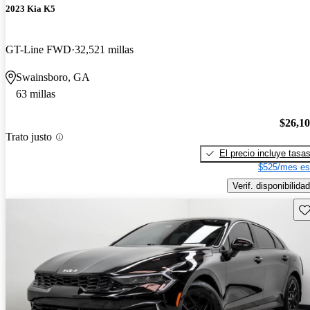
2023 Kia K5
GT-Line FWD
32,521 millas
Swainsboro, GA
63 millas
$26,1
Trato justo
El precio incluye tasa
$525/mes es
Verif. disponibilidad
Gu