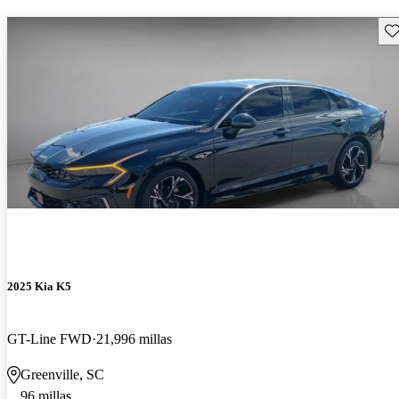
Gu
2025 Kia K5
GT-Line FWD
21,996 millas
Greenville, SC
96 millas