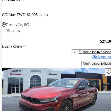
2023 Kia K5
GT-Line FWD
62,905 millas
Greenville, SC
96 millas
$27,1
Buena oferta
El precio incluye tasa
$546/mes es
Verif. disponibilidad
Gu