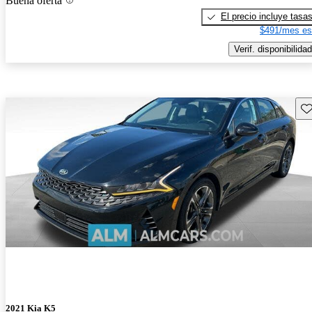
Buena oferta
El precio incluye tasa
$491/mes es
Verif. disponibilidad
Gu
2021 Kia K5