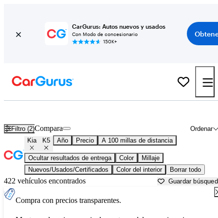
CarGurus: Autos nuevos y usados
Obtene
Con Modo de concesionario
150K+
Kia K5 usados en venta cerca de
Augusta, GA
Compara
Filtro (2)
Ordenar
Kia
K5
Año
Precio
A 100 millas de distancia
Ocultar resultados de entrega
Color
Millaje
Nuevos/Usados/Certificados
Color del interior
Borrar todo
422 vehículos encontrados
Guardar búsque
Compra con precios transparentes.