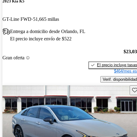
2023 Kia K5
GT-Line FWD
51,665 millas
Entrega a domicilio desde Orlando, FL
El precio incluye envío de $522
$23,0
Gran oferta
El precio incluye tasa
$464/mes es
Verif. disponibilidad
Gu