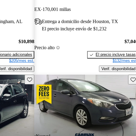
EX
170,001 millas
rmingham, AL
Entrega a domicilio desde Houston, TX
El precio incluye envío de $1,232
$10,898
$7,04
Precio alto
onario adicionales
El precio incluye tasas
$205/mes est.
$132/mes est
erif. disponibilidad
Verif. disponibilidad
Guarda este Aviso
Gu