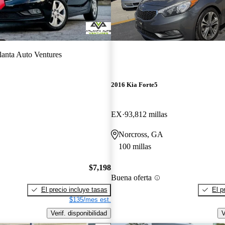
lanta Auto Ventures
2016 Kia Forte5
EX
93,812 millas
Norcross, GA
100 millas
$7,198
Buena oferta
El precio incluye tasas
El p
$135/mes est.
Verif. disponibilidad
V