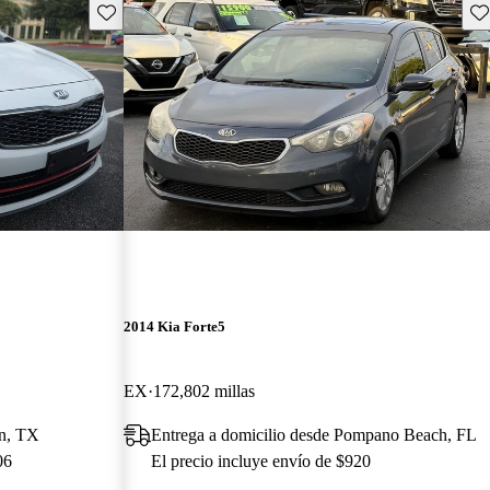
Guarda este Aviso
Gu
2014 Kia Forte5
EX
172,802 millas
in, TX
Entrega a domicilio desde Pompano Beach, FL
06
El precio incluye envío de $920