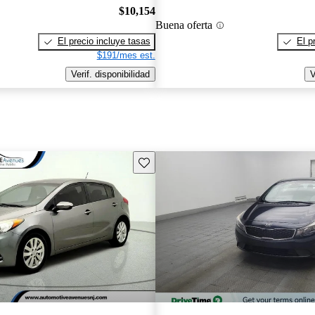
$10,154
Buena oferta
El precio incluye tasas
El p
$191/mes est.
Verif. disponibilidad
V
Guarda este Aviso