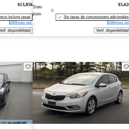
$13,856
$5,62
Trato
justo
recio incluye tasas
Sin tasas de concesionario adicionales
$260/mes est.
$106/mes est
erif. disponibilidad
Verif. disponibilidad
Guarda este Aviso
Gu