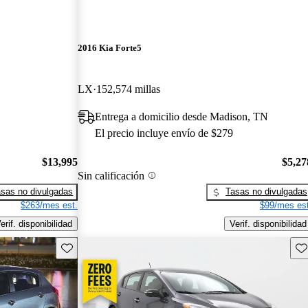
2016 Kia Forte5
LX
152,574 millas
Entrega a domicilio desde Madison, TN
El precio incluye envío de $279
$13,995
$5,27
Sin calificación
sas no divulgadas
Tasas no divulgadas
$263/mes est.
$99/mes est
erif. disponibilidad
Verif. disponibilidad
Guarda este Aviso
Gu