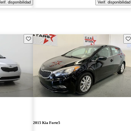
erif. disponibilidad
Verif. disponibilidad
Guarda este Aviso
Gu
2015 Kia Forte5