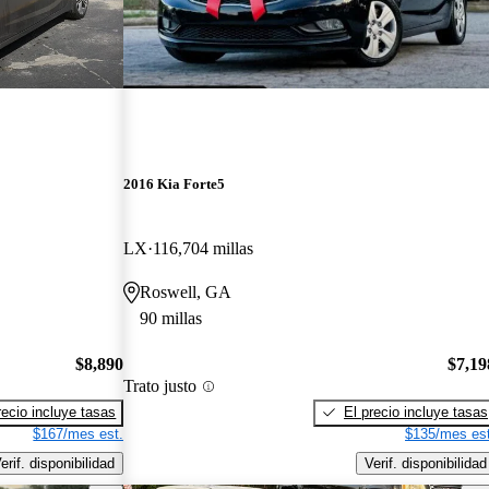
2016 Kia Forte5
LX
116,704 millas
Roswell, GA
90 millas
$8,890
$7,19
Trato justo
recio incluye tasas
El precio incluye tasas
$167/mes est.
$135/mes est
erif. disponibilidad
Verif. disponibilidad