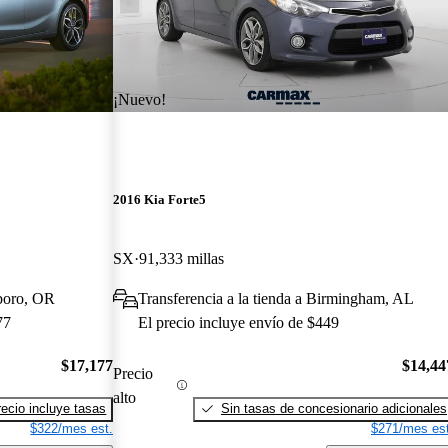
¡Nuevo!
2016 Kia Forte5
SX
91,333 millas
sboro, OR
Transferencia a la tienda a Birmingham, AL
77
El precio incluye envío de $449
$17,177
$14,44
Precio
alto
recio incluye tasas
Sin tasas de concesionario adicionales
$322/mes est.
$271/mes est