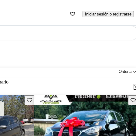
Iniciar sesión o registrarse
Ordenar
nario
Guarda este Aviso
Gu