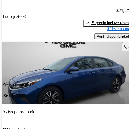
$21,2
Trato justo
El precio incluye tasa
$416/mes es
Verif. disponibilidad
Gu
Precio reducido
-$619
Aviso patrocinado