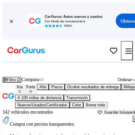
CarGurus: Autos nuevos y usados
Obtene
Con Modo de concesionario
150K+
Kia Forte usados en venta cerca de
Baton Rouge, LA
Compara
Filtro (2)
Ordenar
Kia
Forte
Año
Precio
Ocultar resultados de entrega
Millaje
A 100 millas de distancia
Transmisión
Nuevos/Usados/Certificados
Color
Borrar todo
342 vehículos encontrados
Guardar búsque
Compra con precios transparentes.