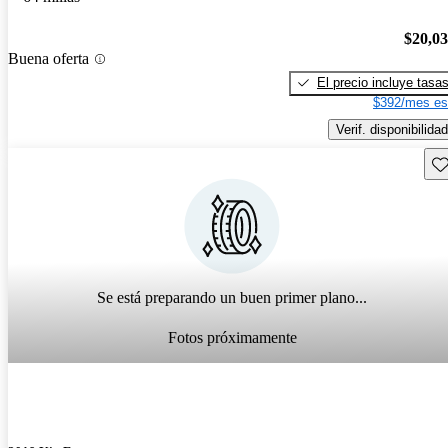
$20,0
Buena oferta
El precio incluye tasa
$392/mes es
Verif. disponibilidad
Gu
Se está preparando un buen primer plano...
Fotos próximamente