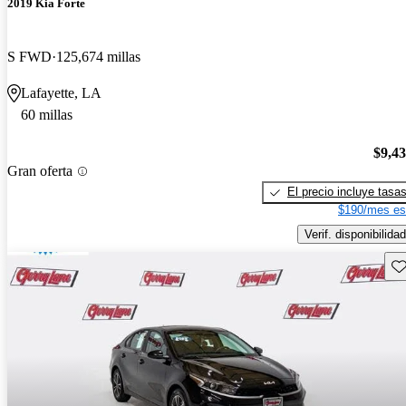
2019 Kia Forte
S FWD
125,674 millas
Lafayette, LA
60 millas
$9,4
Gran oferta
El precio incluye tasa
$190/mes es
Verif. disponibilidad
Gu