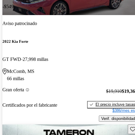
-$549
Aviso patrocinado
2022 Kia Forte
GT FWD
27,998 millas
McComb, MS
66 millas
Gran oferta
$19,910
$19,3
El precio incluye tasa
Certificados por el fabricante
$386/mes es
Verif. disponibilidad
Gu