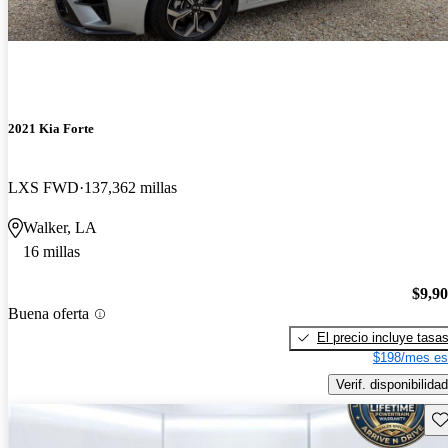
2021 Kia Forte
LXS FWD
137,362 millas
Walker, LA
16 millas
$9,9
Buena oferta
El precio incluye tasa
$198/mes es
Verif. disponibilidad
Gu