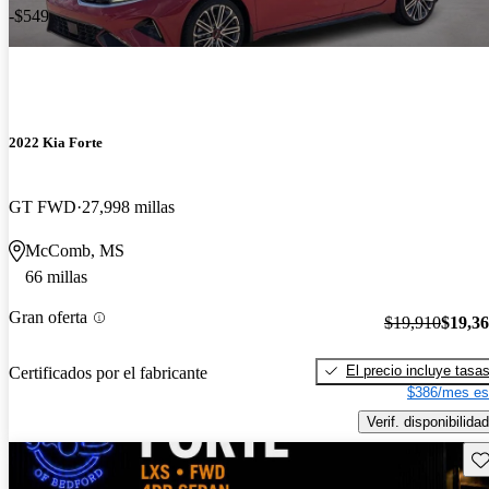
-$549
2022 Kia Forte
GT FWD
27,998 millas
McComb, MS
66 millas
Gran oferta
$19,910
$19,3
El precio incluye tasa
Certificados por el fabricante
$386/mes es
Verif. disponibilidad
Gu