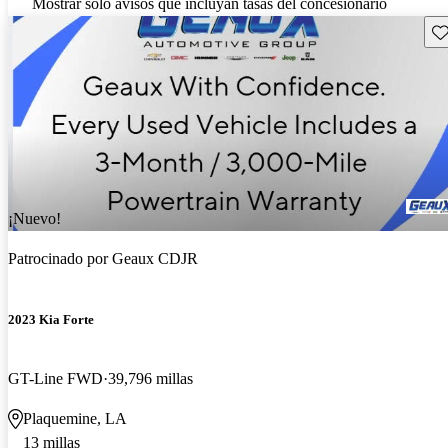
Mostrar solo avisos que incluyan tasas del concesionario
Gu
¡Nuevo!
Patrocinado por
Geaux CDJR
2023 Kia Forte
GT-Line FWD
39,796 millas
Plaquemine, LA
13 millas