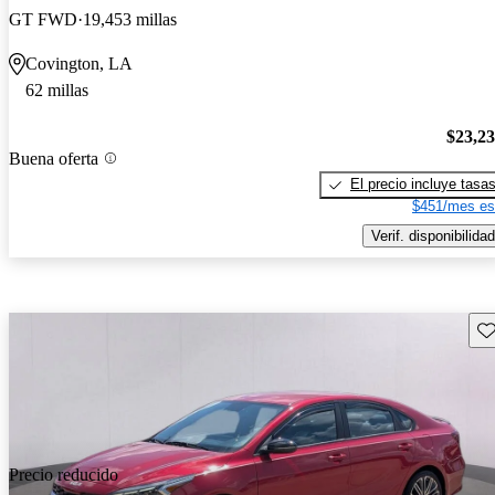
GT FWD
19,453 millas
Covington, LA
62 millas
$23,2
Buena oferta
El precio incluye tasa
$451/mes es
Verif. disponibilidad
Gu
Precio reducido