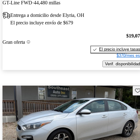
GT-Line FWD
44,480 millas
Entrega a domicilio desde Elyria, OH
El precio incluye envío de $679
$19,0
Gran oferta
El precio incluye tasa
$370/mes es
Verif. disponibilidad
Gu