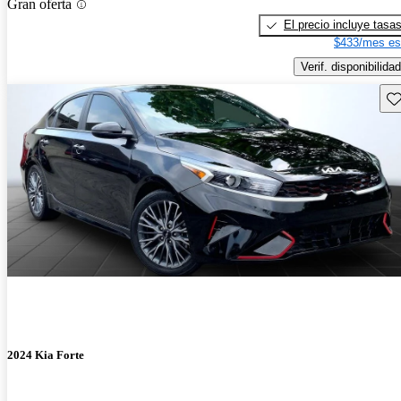
Gran oferta
El precio incluye tasa
$433/mes es
Verif. disponibilidad
Gu
2024 Kia Forte