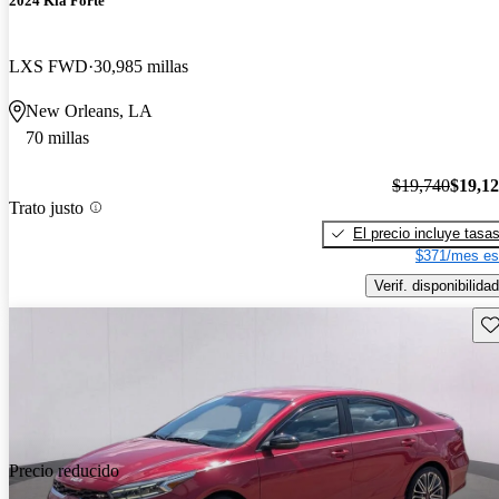
2024 Kia Forte
LXS FWD
30,985 millas
New Orleans, LA
70 millas
$19,740
$19,1
Trato justo
El precio incluye tasa
$371/mes es
Verif. disponibilidad
Gu
Precio reducido