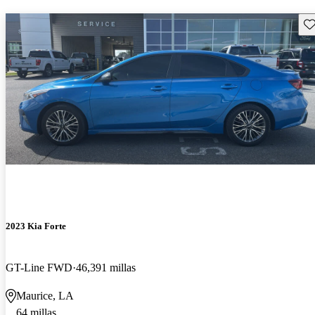
Gu
2023 Kia Forte
GT-Line FWD
46,391 millas
Maurice, LA
64 millas