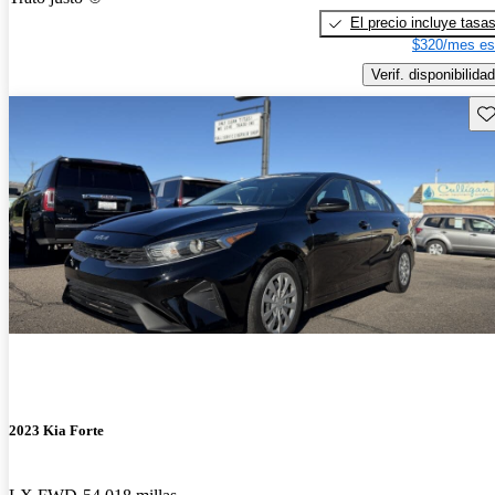
El precio incluye tasa
$320/mes es
Verif. disponibilidad
Gu
2023 Kia Forte