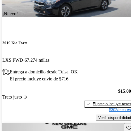
¡Nuevo!
2019 Kia Forte
LXS FWD
67,274 millas
Entrega a domicilio desde Tulsa, OK
El precio incluye envío de $716
$15,0
Trato justo
El precio incluye tasa
$302/mes es
Verif. disponibilidad
Gu