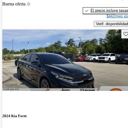
Buena oferta
El precio incluye tasa
$442/mes es
Verif. disponibilidad
Gu
2024 Kia Forte