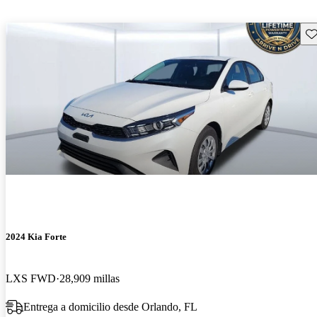
Gu
2024 Kia Forte
LXS FWD
28,909 millas
Entrega a domicilio desde Orlando, FL