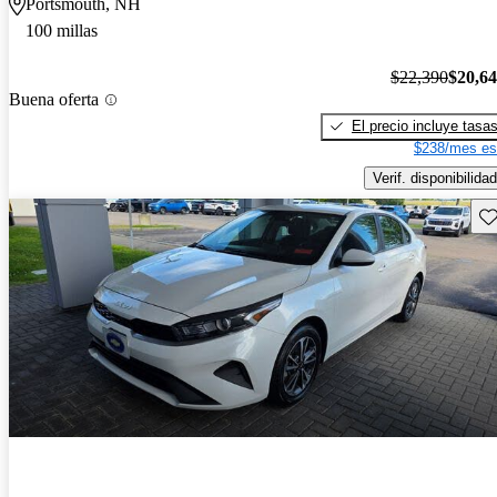
Portsmouth, NH
100 millas
$22,390
$20,6
Buena oferta
El precio incluye tasa
$238/mes es
Verif. disponibilidad
Gu