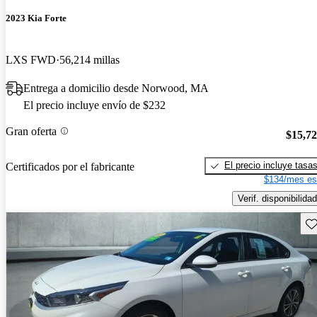
2023 Kia Forte
LXS FWD
56,214 millas
Entrega a domicilio desde Norwood, MA
El precio incluye envío de $232
Gran oferta
$15,7
El precio incluye tasa
Certificados por el fabricante
$134/mes es
Verif. disponibilidad
Gu