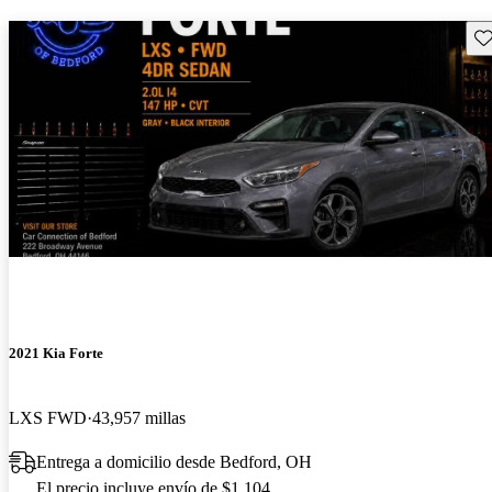
Gu
2021 Kia Forte
LXS FWD
43,957 millas
Entrega a domicilio desde Bedford, OH
El precio incluye envío de $1,104