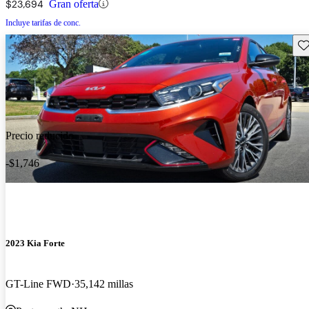
$23,694
Gran oferta
Incluye tarifas de conc.
Gu
Precio reducido
-$1,746
2023 Kia Forte
GT-Line FWD
35,142 millas