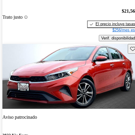
$21,5
Trato justo
El precio incluye tasa
$256/mes es
Verif. disponibilidad
Gu
Aviso patrocinado