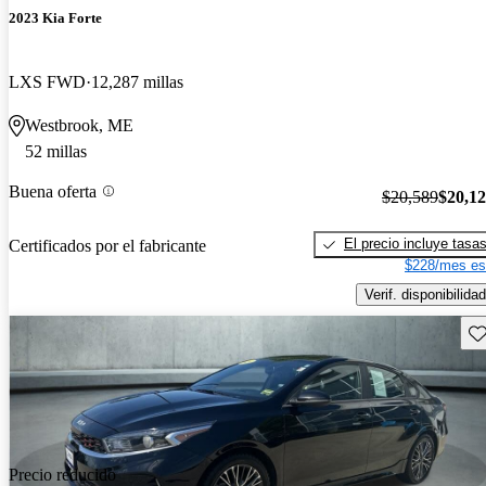
2023 Kia Forte
LXS FWD
12,287 millas
Westbrook, ME
52 millas
Buena oferta
$20,589
$20,1
El precio incluye tasa
Certificados por el fabricante
$228/mes es
Verif. disponibilidad
Gu
Precio reducido