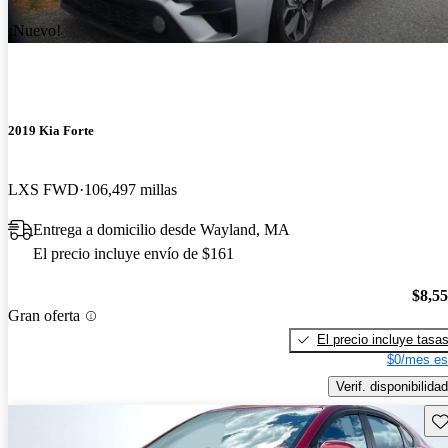
¡Nuevo!
2019 Kia Forte
LXS FWD
106,497 millas
Entrega a domicilio desde Wayland, MA
El precio incluye envío de $161
$8,5
Gran oferta
El precio incluye tasa
$0/mes es
Verif. disponibilidad
Gu