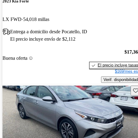
2023 Kia Forte
LX FWD
54,018 millas
Entrega a domicilio desde Pocatello, ID
El precio incluye envío de $2,112
$17,3
Buena oferta
El precio incluye tasa
$169/mes es
Verif. disponibilidad
Gu