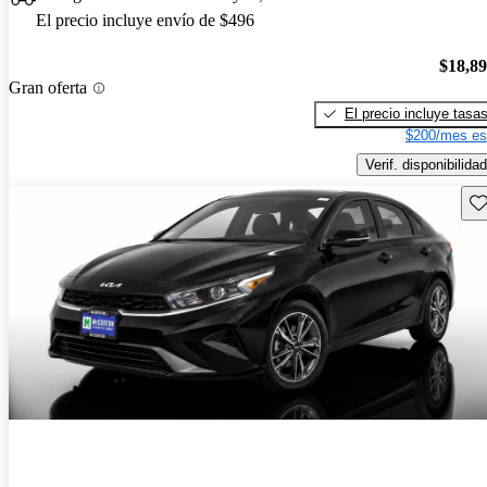
El precio incluye envío de $496
$18,8
Gran oferta
El precio incluye tasa
$200/mes es
Verif. disponibilidad
Gu