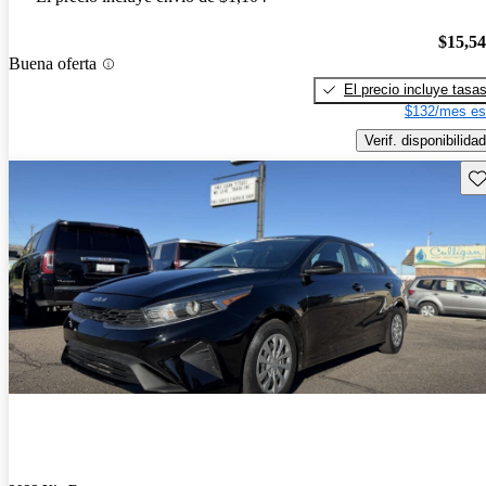
$15,5
Buena oferta
El precio incluye tasa
$132/mes es
Verif. disponibilidad
Gu