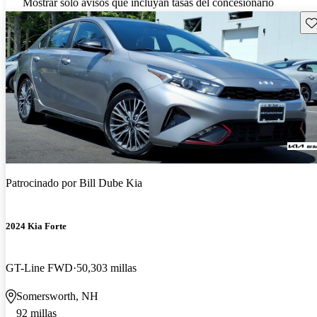
Mostrar solo avisos que incluyan tasas del concesionario
Gu
Patrocinado por
Bill Dube Kia
2024 Kia Forte
GT-Line FWD
50,303 millas
Somersworth, NH
92 millas