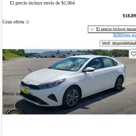
El precio incluye envío de $1,904
$18,8
Gran oferta
El precio incluye tasa
$200/mes es
Verif. disponibilidad
Gu
Precio reducido
-$460