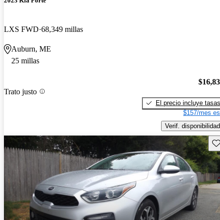
2023 Kia Forte
LXS FWD
68,349 millas
Auburn, ME
25 millas
$16,8
Trato justo
El precio incluye tasa
$157/mes es
Verif. disponibilidad
Gu