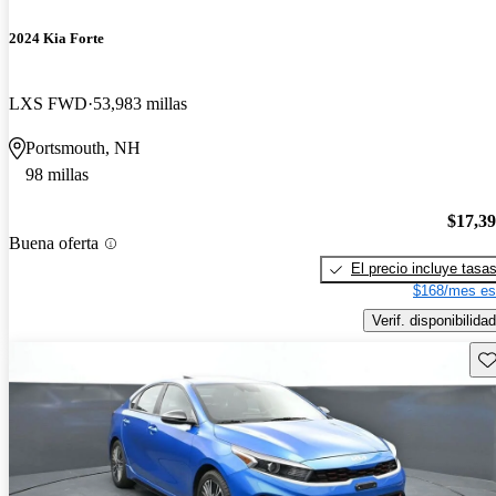
2024 Kia Forte
LXS FWD
53,983 millas
Portsmouth, NH
98 millas
$17,3
Buena oferta
El precio incluye tasa
$168/mes es
Verif. disponibilidad
Gu