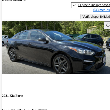
El precio incluye tasa
$30/mes es
Verif. disponibilidad
Gu
2021 Kia Forte