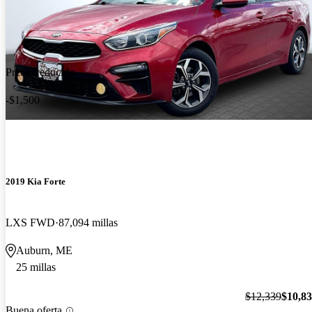
Precio reducido
-$1,500
2019 Kia Forte
LXS FWD
87,094 millas
Auburn, ME
25 millas
$12,339
$10,8
Buena oferta