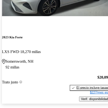
2023 Kia Forte
LXS FWD
18,270 millas
Somersworth, NH
92 millas
$20,0
Trato justo
El precio incluye tasa
$227/mes es
Verif. disponibilidad