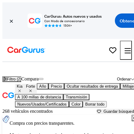
CarGurus: Autos nuevos y usados
Obtene
Con Modo de concesionario
150K+
Kia Forte usados en venta cerca de
Augusta, ME
Compara
Filtro (2)
Ordenar
Kia
Forte
Año
Precio
Ocultar resultados de entrega
Millaje
A 100 millas de distancia
Transmisión
Nuevos/Usados/Certificados
Color
Borrar todo
268 vehículos encontrados
Guardar búsque
Compra con precios transparentes.