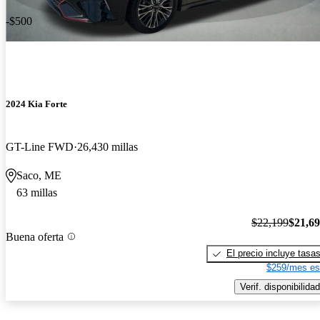
-$500
2024 Kia Forte
GT-Line FWD
26,430 millas
Saco, ME
63 millas
$22,199
$21,6
Buena oferta
El precio incluye tasa
$259/mes es
Verif. disponibilidad