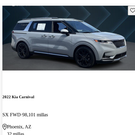
Gu
2022 Kia Carnival
SX FWD
98,101 millas
Phoenix, AZ
32 millas