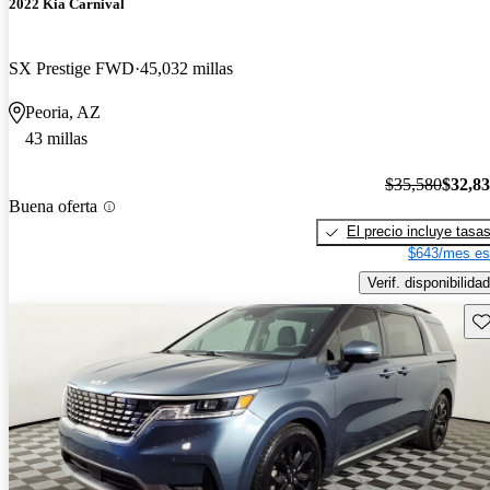
2022 Kia Carnival
SX Prestige FWD
45,032 millas
Peoria, AZ
43 millas
$35,580
$32,8
Buena oferta
El precio incluye tasa
$643/mes es
Verif. disponibilidad
Gu