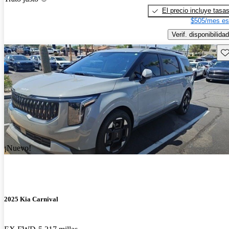
El precio incluye tasa
$505/mes es
Verif. disponibilidad
Gu
¡Nuevo!
2025 Kia Carnival