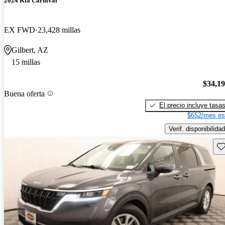
2024 Kia Carnival
EX FWD
23,428 millas
Gilbert, AZ
15 millas
$34,1
Buena oferta
El precio incluye tasa
$652/mes es
Verif. disponibilidad
Gu