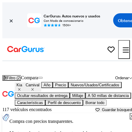
CarGurus: Autos nuevos y usados
Obtene
Con Modo de concesionario
150K+
Kia Carnival usados en venta cerca de
Apache Junction, AZ
Compara
Filtro (2)
Ordenar
Kia
Carnival
Año
Precio
Nuevos/Usados/Certificados
Ocultar resultados de entrega
Millaje
A 50 millas de distancia
Características
Perfil de descuento
Borrar todo
117 vehículos encontrados
Guardar búsque
Compra con precios transparentes.