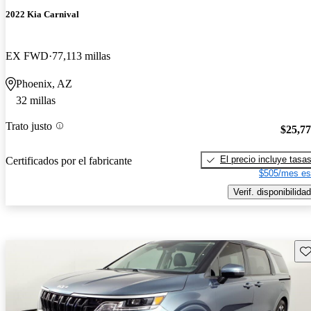
2022 Kia Carnival
EX FWD
77,113 millas
Phoenix, AZ
32 millas
Trato justo
$25,7
El precio incluye tasa
Certificados por el fabricante
$505/mes es
Verif. disponibilidad
Gu