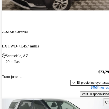
2022 Kia Carnival
LX FWD
71,457 millas
Scottsdale, AZ
20 millas
$23,2
Trato justo
El precio incluye tasa
$456/mes es
Verif. disponibilidad
Gu