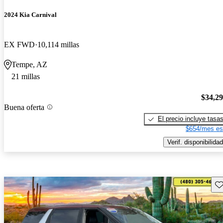
2024 Kia Carnival
EX FWD
10,114 millas
Tempe, AZ
21 millas
$34,2
Buena oferta
El precio incluye tasa
$654/mes es
Verif. disponibilidad
Gu