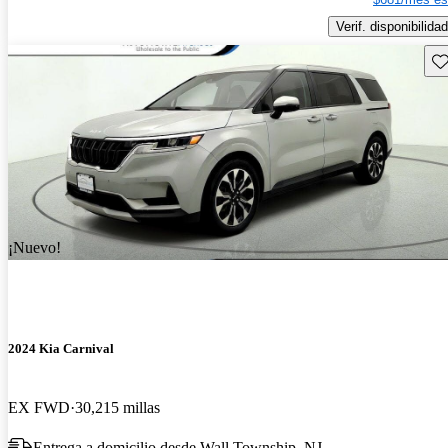
Verif. disponibilidad
Gu
¡Nuevo!
2024 Kia Carnival
EX FWD
30,215 millas
Entrega a domicilio desde Wall Township, NJ