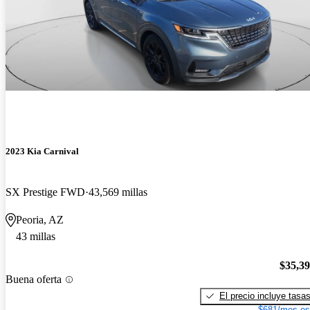
2023 Kia Carnival
SX Prestige FWD
43,569 millas
Peoria, AZ
43 millas
$35,3
Buena oferta
El precio incluye tasa
$681/mes es