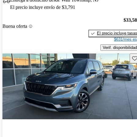
El precio incluye envío de $3,791
$33,5
Buena oferta
El precio incluye tasa
$631/mes es
Verif. disponibilidad
Gu