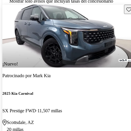
Mostrar solo avisos que incluyan tasas del concesionario
Gu
¡Nuevo!
Patrocinado por
Mark Kia
2025 Kia Carnival
SX Prestige FWD
11,507 millas
Scottsdale, AZ
20 millas