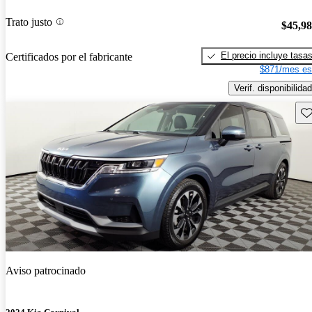
Trato justo
$45,9
El precio incluye tasa
Certificados por el fabricante
$871/mes es
Verif. disponibilidad
Gu
Aviso patrocinado