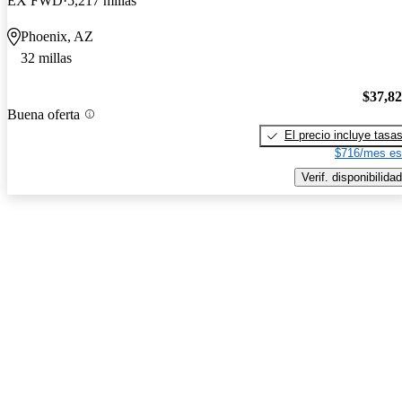
EX FWD
5,217 millas
Phoenix, AZ
32 millas
$37,8
Buena oferta
El precio incluye tasa
$716/mes es
Verif. disponibilidad