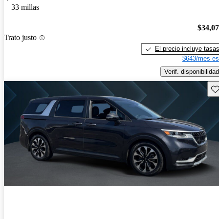
33 millas
$34,0
Trato justo
El precio incluye tasa
$643/mes es
Verif. disponibilidad
Gu