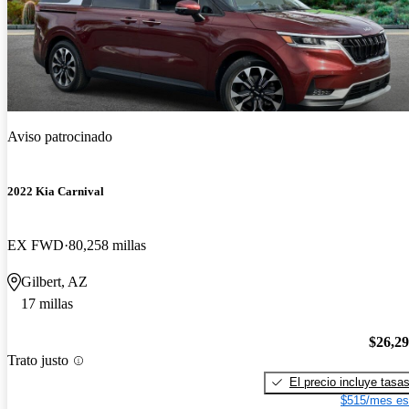
Aviso patrocinado
2022 Kia Carnival
EX FWD
80,258 millas
Gilbert, AZ
17 millas
$26,2
Trato justo
El precio incluye tasa
$515/mes es