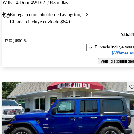
Willys 4-Door 4WD
21,998 millas
Entrega a domicilio desde Livingston, TX
El precio incluye envío de $640
$36,8
Trato justo
El precio incluye tasa
$688/mes es
Verif. disponibilidad
Gu