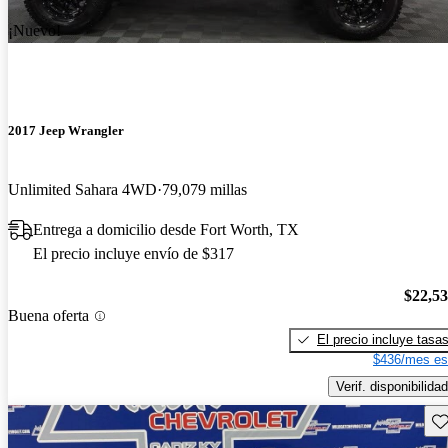
¡Nuevo!
2017 Jeep Wrangler
Unlimited Sahara 4WD
79,079 millas
Entrega a domicilio desde Fort Worth, TX
El precio incluye envío de $317
$22,5
Buena oferta
El precio incluye tasa
$436/mes es
Verif. disponibilidad
Gu