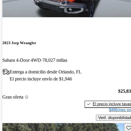
2023 Jeep Wrangler
Sahara 4-Door 4WD
78,027 millas
Entrega a domicilio desde Orlando, FL
El precio incluye envío de $1,946
$25,8
Gran oferta
El precio incluye tasa
$486/mes es
Verif. disponibilidad
Gu