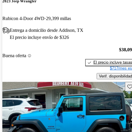
2023 Jeep Wrangler
Rubicon 4-Door 4WD
29,399 millas
Entrega a domicilio desde Addison, TX
El precio incluye envío de $326
$38,0
Buena oferta
El precio incluye tasa
$717/mes es
Verif. disponibilidad
Gu