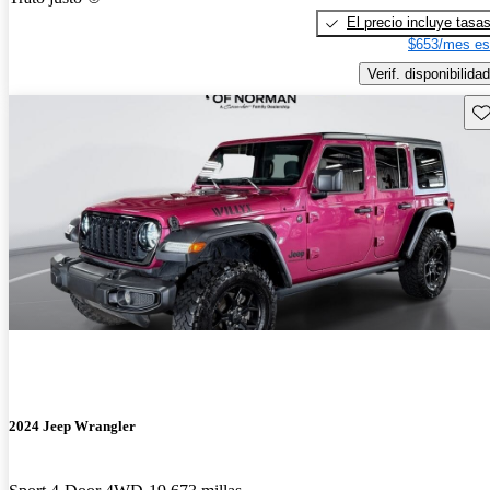
El precio incluye tasa
$653/mes es
Verif. disponibilidad
Gu
2024 Jeep Wrangler