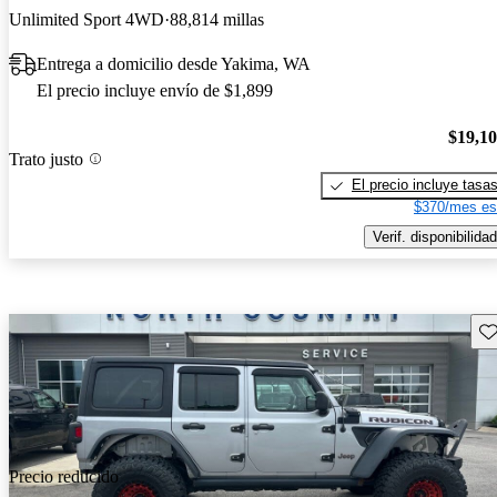
Unlimited Sport 4WD
88,814 millas
Entrega a domicilio desde Yakima, WA
El precio incluye envío de $1,899
$19,1
Trato justo
El precio incluye tasa
$370/mes es
Verif. disponibilidad
Gu
Precio reducido