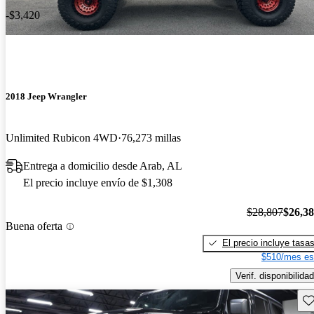
-$3,420
2018 Jeep Wrangler
Unlimited Rubicon 4WD
76,273 millas
Entrega a domicilio desde Arab, AL
El precio incluye envío de $1,308
$28,807
$26,3
Buena oferta
El precio incluye tasa
$510/mes es
Verif. disponibilidad
Gu