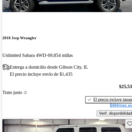
¡Nuevo!
2018 Jeep Wrangler
Unlimited Sahara 4WD
69,854 millas
Entrega a domicilio desde Gibson City, IL
El precio incluye envío de $1,435
$25,5
Trato justo
El precio incluye tasa
$494/mes es
Verif. disponibilidad
Gu