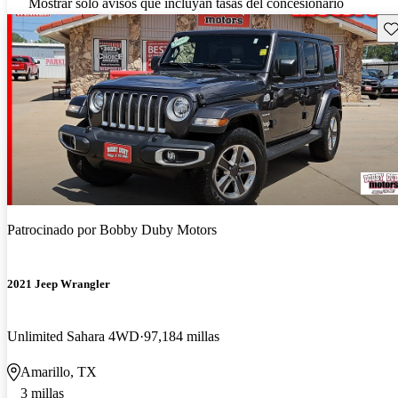
Mostrar solo avisos que incluyan tasas del concesionario
Gu
Patrocinado por
Bobby Duby Motors
2021 Jeep Wrangler
Unlimited Sahara 4WD
97,184 millas
Amarillo, TX
3 millas