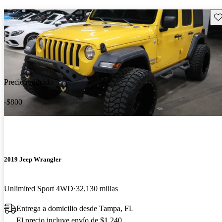
Gu
Precio reducido
-$800
2019 Jeep Wrangler
Unlimited Sport 4WD
32,130 millas
Entrega a domicilio desde Tampa, FL
El precio incluye envío de $1,240