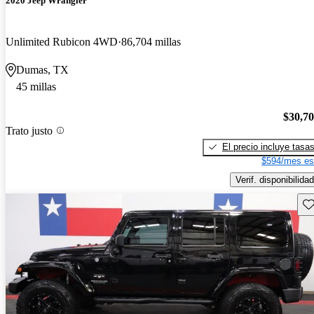
2020 Jeep Wrangler
Unlimited Rubicon 4WD
86,704 millas
Dumas, TX
45 millas
$30,7
Trato justo
El precio incluye tasa
$594/mes es
Verif. disponibilidad
Gu