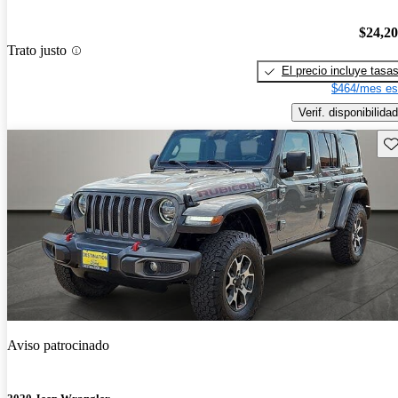
$24,2
Trato justo
El precio incluye tasa
$464/mes es
Verif. disponibilidad
Gu
Aviso patrocinado