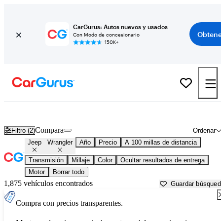
CarGurus: Autos nuevos y usados
Obtene
Con Modo de concesionario
150K+
Jeep Wrangler usados en venta cerca de
Amarillo, TX
Compara
Filtro (2)
Ordenar
Jeep
Wrangler
Año
Precio
A 100 millas de distancia
Transmisión
Millaje
Color
Ocultar resultados de entrega
Motor
Borrar todo
1,875 vehículos encontrados
Guardar búsque
Compra con precios transparentes.