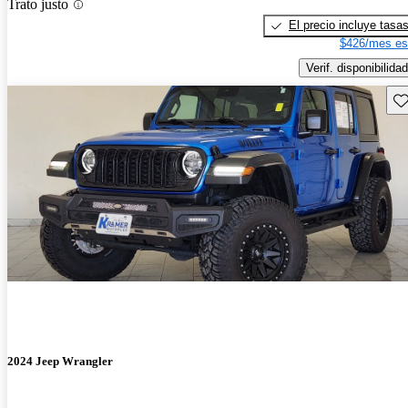
Trato justo
El precio incluye tasa
$426/mes es
Verif. disponibilidad
Gu
2024 Jeep Wrangler