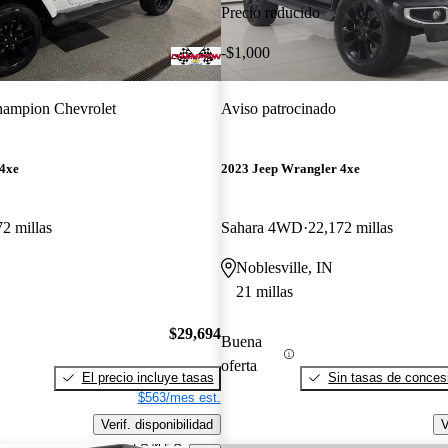
Precio reducido
-$1,000
ampion Chevrolet
Aviso patrocinado
 4xe
2023 Jeep Wrangler 4xe
2 millas
Sahara 4WD
22,172 millas
Noblesville, IN
21 millas
$29,694
Buena
oferta
El precio incluye tasas
Sin tasas de concesi
$563/mes est.
Verif. disponibilidad
V