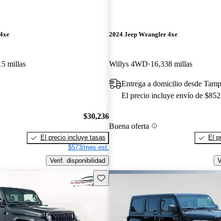
 4xe
2024 Jeep Wrangler 4xe
5 millas
Willys 4WD
16,338 millas
Entrega a domicilio desde Tam
El precio incluye envío de $852
$30,236
Buena oferta
El precio incluye tasas
El p
$573/mes est.
Verif. disponibilidad
V
Guarda este Aviso