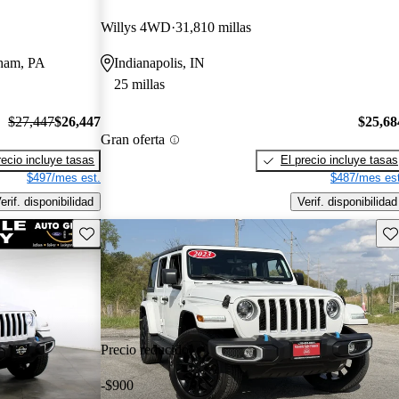
Willys 4WD
31,810 millas
sham, PA
Indianapolis, IN
25 millas
$27,447
$26,447
$25,68
Gran oferta
recio incluye tasas
El precio incluye tasas
$497/mes est.
$487/mes est
erif. disponibilidad
Verif. disponibilidad
Guarda este Aviso
Gu
Precio reducido
-$900