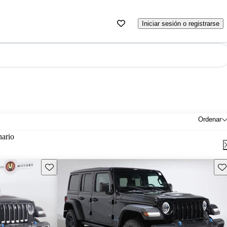
Iniciar sesión o registrarse
Ordenar
nario
Guarda este Aviso
Gu