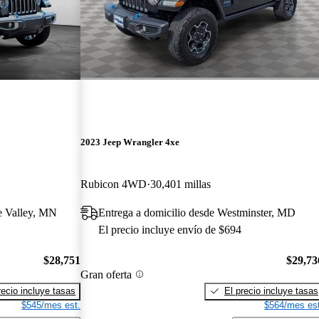
2023 Jeep Wrangler 4xe
Rubicon 4WD
30,401 millas
e Valley, MN
Entrega a domicilio desde Westminster, MD
El precio incluye envío de $694
$28,751
$29,73
Gran oferta
recio incluye tasas
El precio incluye tasas
$545/mes est.
$564/mes est