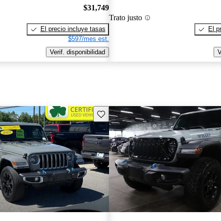
$31,749
Trato justo
El precio incluye tasas
El p
$597/mes est.
Verif. disponibilidad
V
Guarda este Aviso