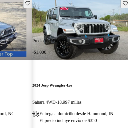
Guarda este Aviso
Gu
Precio reducido
-$1,000
2024 Jeep Wrangler 4xe
Sahara 4WD
18,997 millas
cord, NC
Entrega a domicilio desde Hammond, IN
El precio incluye envío de $350