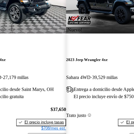
¡Nuevo!
 4xe
2023 Jeep Wrangler 4xe
D
27,179 millas
Sahara 4WD
39,529 millas
cilio desde Saint Marys, OH
Entrega a domicilio desde Appl
ilio gratuita
El precio incluye envío de $750
$37,650
Trato justo
El precio incluye tasas
El p
$708/mes est.