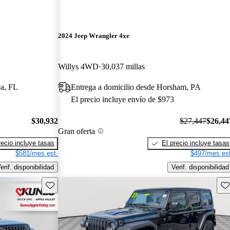
2024 Jeep Wrangler 4xe
Willys 4WD
30,037 millas
pa, FL
Entrega a domicilio desde Horsham, PA
El precio incluye envío de $973
$30,932
$27,447
$26,44
Gran oferta
recio incluye tasas
El precio incluye tasas
$581/mes est.
$497/mes est
erif. disponibilidad
Verif. disponibilidad
Guarda este Aviso
Gu