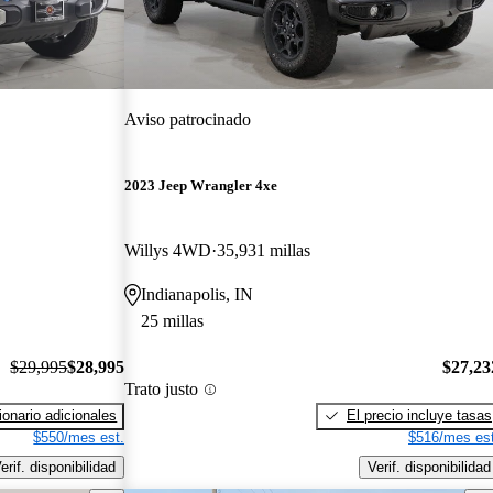
Aviso patrocinado
2023 Jeep Wrangler 4xe
Willys 4WD
35,931 millas
Indianapolis, IN
25 millas
$29,995
$28,995
$27,23
Trato justo
onario adicionales
El precio incluye tasas
$550/mes est.
$516/mes est
erif. disponibilidad
Verif. disponibilidad