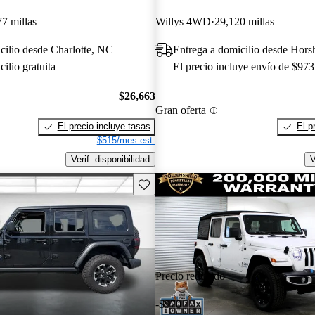
7 millas
Willys 4WD
29,120 millas
cilio desde Charlotte, NC
Entrega a domicilio desde Hor
ilio gratuita
El precio incluye envío de $973
$26,663
Gran oferta
El precio incluye tasas
El p
$515/mes est.
Verif. disponibilidad
V
Guarda este Aviso
Precio reducido
-$970