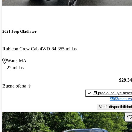
2021 Jeep Gladiator
Rubicon Crew Cab 4WD
84,355 millas
Ware, MA
22 millas
$29,3
Buena oferta
El precio incluye tasa
$563/mes es
Verif. disponibilidad
Gu