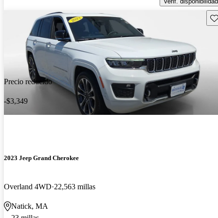
Verif. disponibilidad
Gu
Precio reducido
-$3,349
2023 Jeep Grand Cherokee
Overland 4WD
22,563 millas
Natick, MA
23 millas