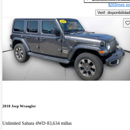
$203/mes es
Verif. disponibilidad
Gu
2018 Jeep Wrangler
Unlimited Sahara 4WD
83,634 millas