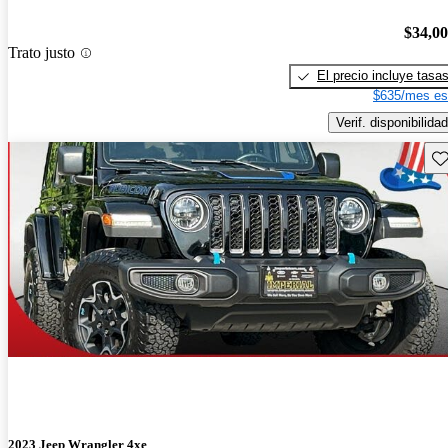
$34,0
Trato justo
El precio incluye tasa
$635/mes es
Verif. disponibilidad
Gu
2023 Jeep Wrangler 4xe