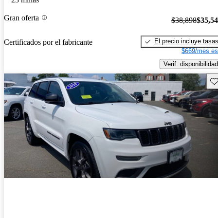
Gran oferta
$38,898
$35,5
El precio incluye tasa
Certificados por el fabricante
$669/mes es
Verif. disponibilidad
Gu