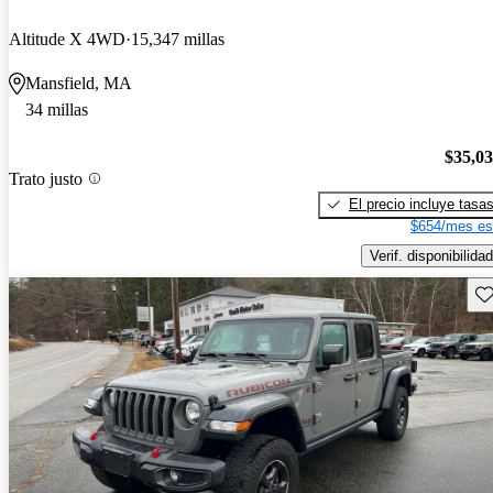
Altitude X 4WD
15,347 millas
Mansfield, MA
34 millas
$35,0
Trato justo
El precio incluye tasa
$654/mes es
Verif. disponibilidad
Gu