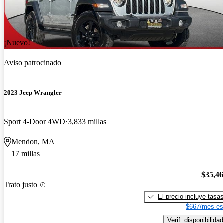
¡Nuevo!
Aviso patrocinado
2023 Jeep Wrangler
Sport 4-Door 4WD
3,833 millas
Mendon, MA
17 millas
$35,4
Trato justo
El precio incluye tasa
$667/mes es
Verif. disponibilidad