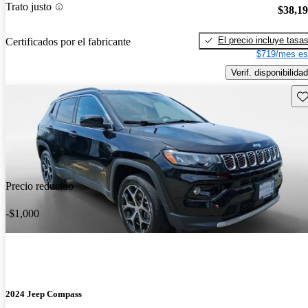
Trato justo
$38,1
El precio incluye tasa
Certificados por el fabricante
$719/mes es
Verif. disponibilidad
Gu
Precio reducido
-$1,000
2024 Jeep Compass