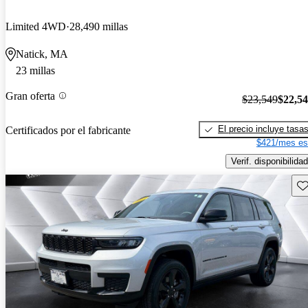
Limited 4WD
28,490 millas
Natick, MA
23 millas
Gran oferta
$23,549
$22,5
El precio incluye tasa
Certificados por el fabricante
$421/mes es
Verif. disponibilidad
Gu