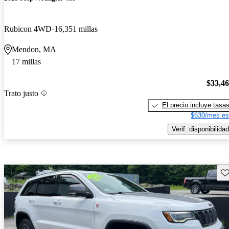
Rubicon 4WD
16,351 millas
Mendon, MA
17 millas
$33,4
Trato justo
El precio incluye tasa
$630/mes es
Verif. disponibilidad
Gu