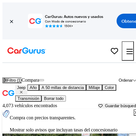
CarGurus: Autos nuevos y usados
Obtene
Con Modo de concesionario
150K+
Autos Jeep usados en venta cerca de
Worcester, MA
Compara
Filtro (1)
Ordenar
Jeep
Año
A 50 millas de distancia
Millaje
Color
Transmisión
Borrar todo
4,073 vehículos encontrados
Guardar búsque
Compra con precios transparentes.
Mostrar solo avisos que incluyan tasas del concesionario