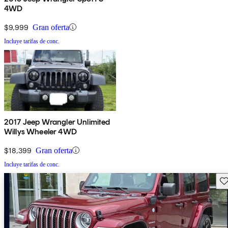
4WD
$9,999
Gran oferta
Incluye tarifas de conc.
2017 Jeep Wrangler Unlimited
Willys Wheeler 4WD
$18,399
Gran oferta
Incluye tarifas de conc.
Gu