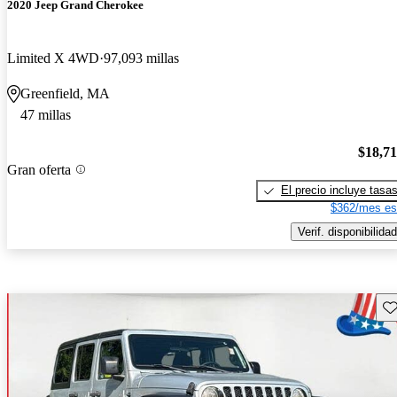
2020 Jeep Grand Cherokee
Limited X 4WD
97,093 millas
Greenfield, MA
47 millas
$18,7
Gran oferta
El precio incluye tasa
$362/mes es
Verif. disponibilidad
Gu