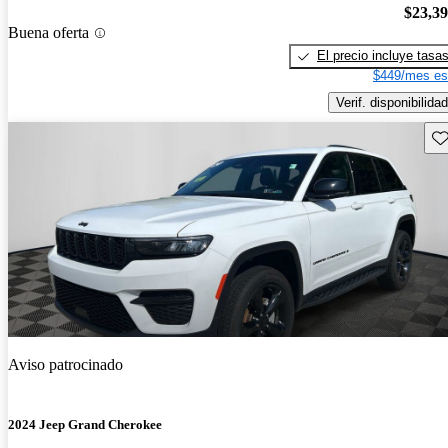
$23,3
Buena oferta
El precio incluye tasa
$449/mes es
Verif. disponibilidad
Gu
Aviso patrocinado
2024 Jeep Grand Cherokee