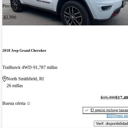
Precio reducido
-$1,990
2018 Jeep Grand Cherokee
Trailhawk 4WD
91,787 millas
North Smithfield, RI
26 millas
$19,399
$17,4
Buena oferta
El precio incluye tasa
$337/mes es
Verif. disponibilidad