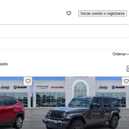
Iniciar sesión o registrarse
Ordenar
nario
Guarda este Aviso
Gu