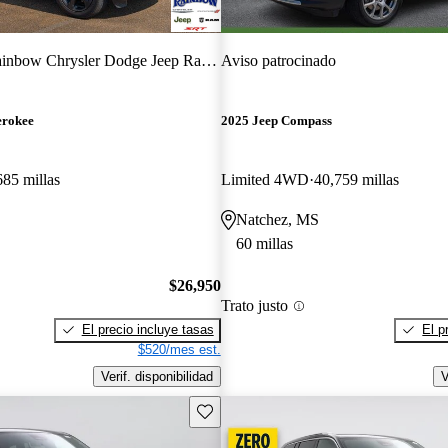
nbow Chrysler Dodge Jeep Ram of McComb
Aviso patrocinado
erokee
2025 Jeep Compass
685 millas
Limited 4WD
40,759 millas
Natchez, MS
60 millas
$26,950
Trato justo
El precio incluye tasas
El p
$520/mes est.
Verif. disponibilidad
V
Guarda este Aviso