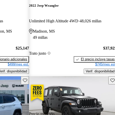
2022 Jeep Wrangler
as
Unlimited High Altitude 4WD
48,026 millas
kson, MS
Madison, MS
49 millas
$25,147
$37,92
Trato justo
onario adicionales
El precio incluye tasas
$499/mes est.
$745/mes est
erif. disponibilidad
Verif. disponibilidad
Guarda este Aviso
Gu
Precio reducido