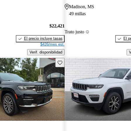
Madison, MS
49 millas
$22,421
Trato justo
El precio incluye tasas
El p
$426/mes est.
Verif. disponibilidad
V
Guarda este Aviso