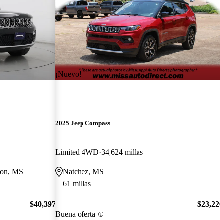
¡Nuevo!
2025 Jeep Compass
Limited 4WD
34,624 millas
kson, MS
Natchez, MS
61 millas
$40,397
$23,22
Buena oferta