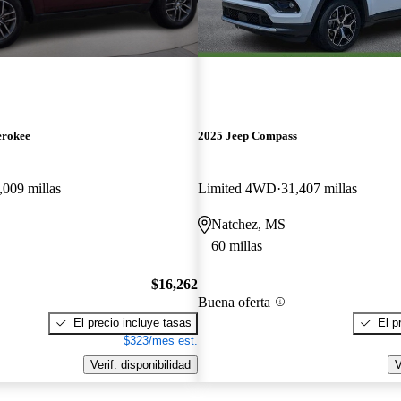
erokee
2025 Jeep Compass
,009 millas
Limited 4WD
31,407 millas
Natchez, MS
60 millas
$16,262
Buena oferta
El precio incluye tasas
El p
$323/mes est.
Verif. disponibilidad
V