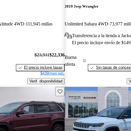
2019 Jeep Wrangler
Altitude 4WD
111,945 millas
Unlimited Sahara 4WD
73,977 mill
Transferencia a la tienda a Jac
El precio incluye envío de $149
$23,911
$22,336
Buena
oferta
El precio incluye tasas
Sin tasas de concesi
$439/mes est.
Verif. disponibilidad
V
Guarda este Aviso