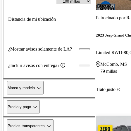
¡Nuevo!
Patrocinado por
Rai
Distancia de mi ubicación
2023 Jeep Grand Ch
¿Mostrar avisos solamente de LA?
Limited RWD
80,
McComb, MS
¿Incluir avisos con entrega?
79 millas
Marca y modelo
Trato justo
Precio y pago
Precios transparentes