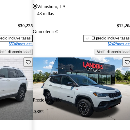
Winnsboro, LA
48 millas
$30,225
$12,20
Gran oferta
recio incluye tasas
El precio incluye tasas
$594/mes est.
$242/mes est
erif. disponibilidad
Verif. disponibilidad
Guarda este Aviso
Gu
Precio reducido
-$885