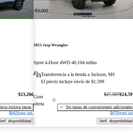
-$3,000
2023 Jeep Wrangler
Sport 4-Door 4WD
40,104 millas
Transferencia a la tienda a Jackson, MS
El precio incluye envío de $1,599
$23,266
$27,597
$24,59
Gran
oferta
recio incluye tasas
Sin tasas de concesionario adicionales
$442/mes est.
$475/mes est
erif. disponibilidad
Verif. disponibilidad