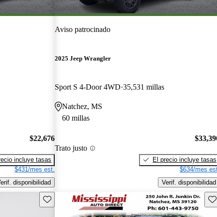
Aviso patrocinado
2025 Jeep Wrangler
Sport S 4-Door 4WD
35,531 millas
Natchez, MS
60 millas
$22,676
$33,39
Trato justo
recio incluye tasas
El precio incluye tasas
$431/mes est.
$634/mes est
erif. disponibilidad
Verif. disponibilidad
Guarda este Aviso
Gu