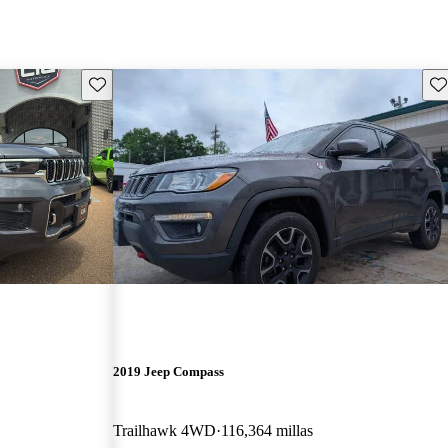
Guarda este Aviso
Gu
2019 Jeep Compass
Trailhawk 4WD
116,364 millas