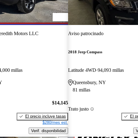
redith Motors LLC
Aviso patrocinado
2018 Jeep Compass
4,000 millas
Latitude 4WD
94,093 millas
Y
Queensbury, NY
81 millas
$14,145
Trato justo
El precio incluye tasas
El p
$280/mes est.
Verif. disponibilidad
V