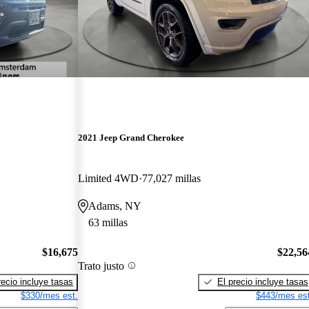
2021 Jeep Grand Cherokee
Limited 4WD
77,027 millas
Adams, NY
63 millas
$16,675
$22,56
Trato justo
recio incluye tasas
El precio incluye tasas
$330/mes est.
$443/mes est