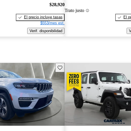
$28,920
Trato justo
El precio incluye tasas
El p
$553/mes est.
Verif. disponibilidad
V
Guarda este Aviso