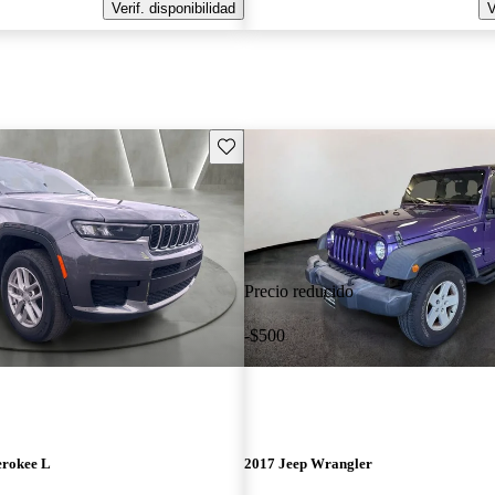
Verif. disponibilidad
V
Guarda este Aviso
Precio reducido
-$500
erokee L
2017 Jeep Wrangler