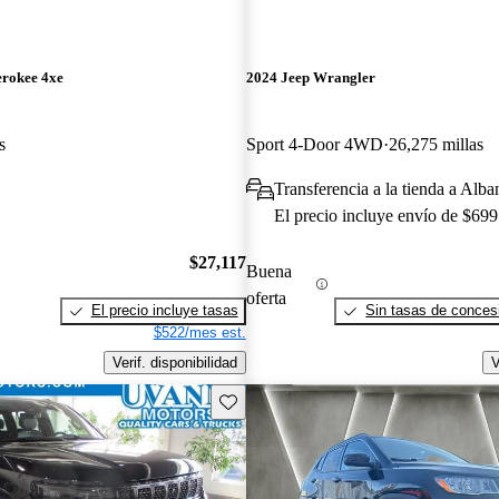
erokee 4xe
2024 Jeep Wrangler
s
Sport 4-Door 4WD
26,275 millas
Transferencia a la tienda a Alb
El precio incluye envío de $699
$27,117
Buena
oferta
El precio incluye tasas
Sin tasas de concesi
$522/mes est.
Verif. disponibilidad
V
Guarda este Aviso