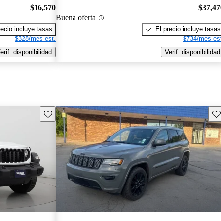
$16,570
$37,47
Buena oferta
recio incluye tasas
El precio incluye tasas
$328/mes est.
$734/mes est
erif. disponibilidad
Verif. disponibilidad
Guarda este Aviso
Gu