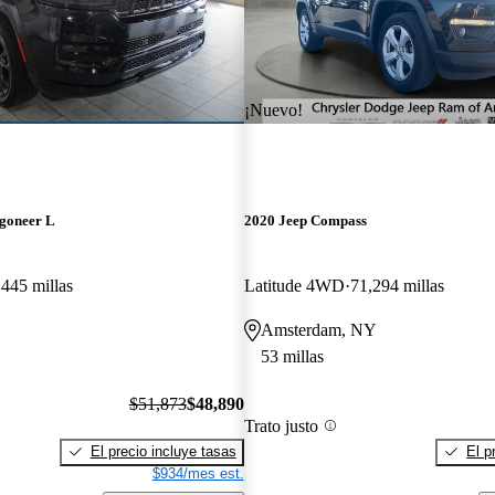
¡Nuevo!
goneer L
2020 Jeep Compass
,445 millas
Latitude 4WD
71,294 millas
Amsterdam, NY
53 millas
$51,873
$48,890
Trato justo
El precio incluye tasas
El p
$934/mes est.