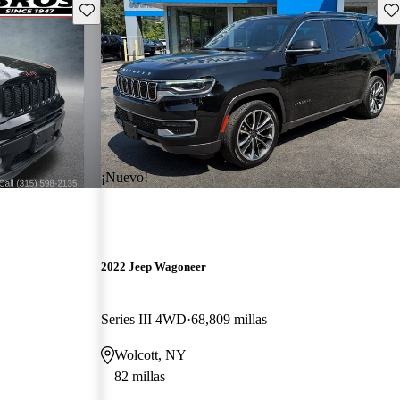
Guarda este Aviso
Gu
¡Nuevo!
2022 Jeep Wagoneer
Series III 4WD
68,809 millas
Wolcott, NY
82 millas