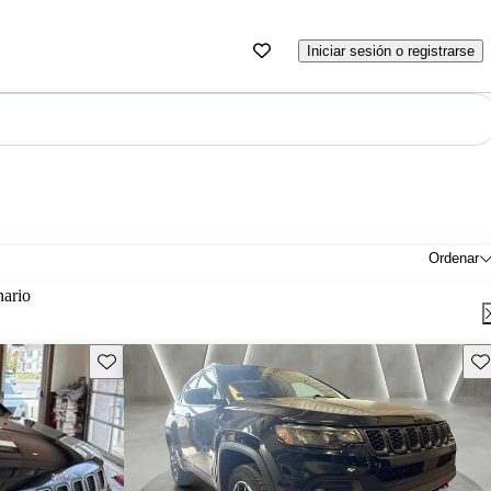
Iniciar sesión o registrarse
Ordenar
nario
Guarda este Aviso
Gu