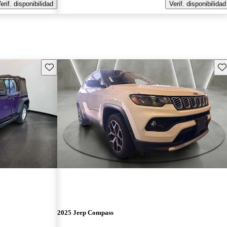
erif. disponibilidad
Verif. disponibilidad
Guarda este Aviso
Gu
2025 Jeep Compass