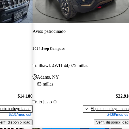
Aviso patrocinado
2024 Jeep Compass
Trailhawk 4WD
44,075 millas
Adams, NY
63 millas
$14,180
$22,91
Trato justo
recio incluye tasas
El precio incluye tasas
$281/mes est.
$438/mes est
erif. disponibilidad
Verif. disponibilidad