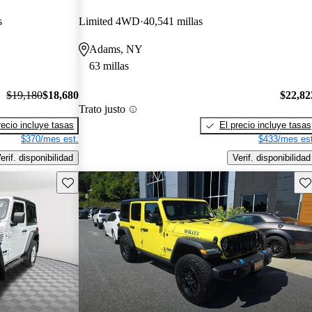
s
Limited 4WD
40,541 millas
Adams, NY
63 millas
$19,180
$18,680
$22,82
Trato justo
recio incluye tasas
El precio incluye tasas
$370/mes est.
$433/mes est
erif. disponibilidad
Verif. disponibilidad
Guarda este Aviso
Gu