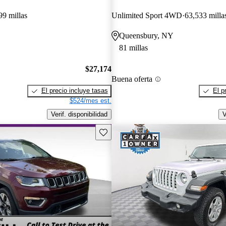
99 millas
Unlimited Sport 4WD
63,533 milla
Queensbury, NY
81 millas
$27,174
Buena oferta
El precio incluye tasas
El p
$524/mes est.
Verif. disponibilidad
V
Guarda este Aviso