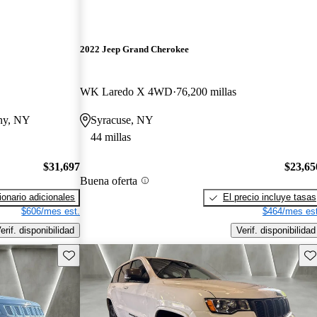
2022 Jeep Grand Cherokee
WK Laredo X 4WD
76,200 millas
any, NY
Syracuse, NY
44 millas
$31,697
$23,65
Buena oferta
onario adicionales
El precio incluye tasas
$606/mes est.
$464/mes est
erif. disponibilidad
Verif. disponibilidad
Guarda este Aviso
Gu