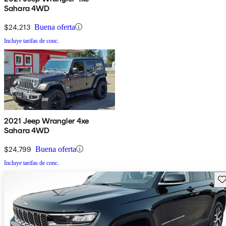
Sahara 4WD
$24,213
Buena oferta
Incluye tarifas de conc.
2021 Jeep Wrangler 4xe
Sahara 4WD
$24,799
Buena oferta
Incluye tarifas de conc.
Gu