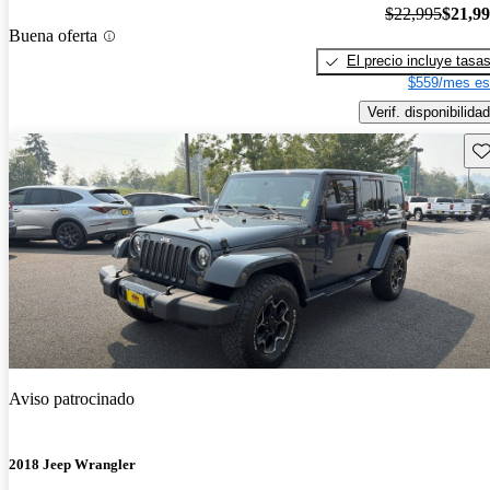
$22,995
$21,9
Buena oferta
El precio incluye tasa
$559/mes es
Verif. disponibilidad
Gu
Aviso patrocinado
2018 Jeep Wrangler