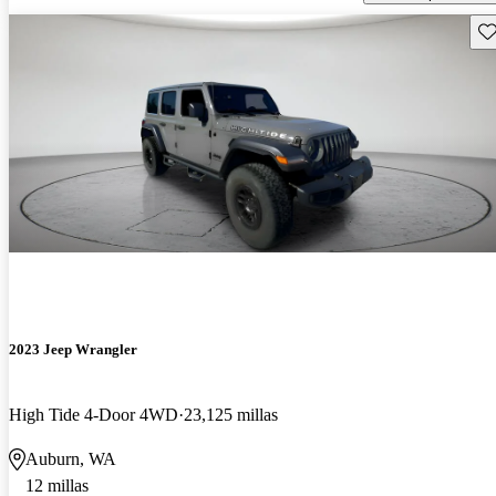
Gu
2023 Jeep Wrangler
High Tide 4-Door 4WD
23,125 millas
Auburn, WA
12 millas