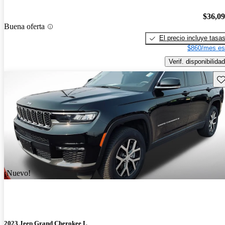
$36,0
Buena oferta
El precio incluye tasa
$860/mes es
Verif. disponibilidad
Gu
¡Nuevo!
2023 Jeep Grand Cherokee L