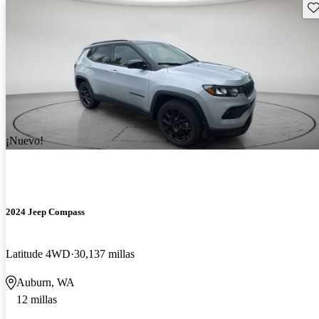
Gu
¡Nuevo!
2024 Jeep Compass
Latitude 4WD
30,137 millas
Auburn, WA
12 millas