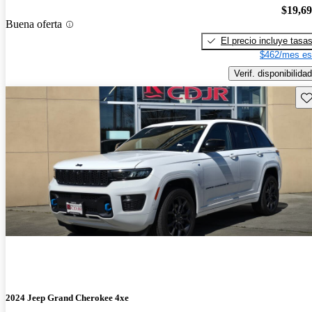
$19,6
Buena oferta
El precio incluye tasa
$462/mes es
Verif. disponibilidad
Gu
2024 Jeep Grand Cherokee 4xe