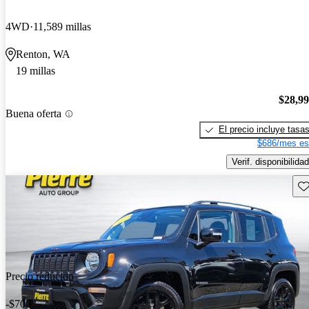
4WD
11,589 millas
Renton, WA
19 millas
$28,9
Buena oferta
El precio incluye tasa
$686/mes es
Verif. disponibilidad
Gu
Precio reducido
-$700