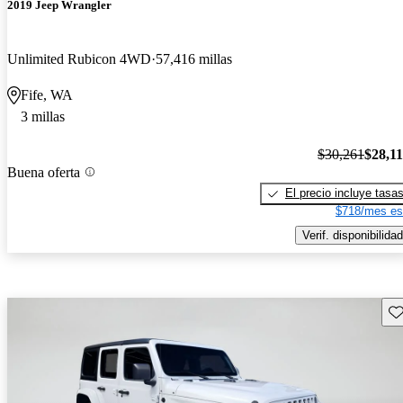
2019 Jeep Wrangler
Unlimited Rubicon 4WD
57,416 millas
Fife, WA
3 millas
$30,261
$28,1
Buena oferta
El precio incluye tasa
$718/mes es
Verif. disponibilidad
Gu