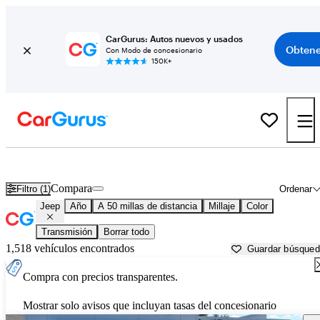
CarGurus: Autos nuevos y usados
Obtene
Con Modo de concesionario
150K+
Autos Jeep usados en venta cerca de
Tacoma, WA
Compara
Filtro (1)
Ordenar
Jeep
Año
A 50 millas de distancia
Millaje
Color
Transmisión
Borrar todo
1,518 vehículos encontrados
Guardar búsque
Compra con precios transparentes.
Mostrar solo avisos que incluyan tasas del concesionario