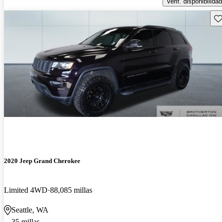
Verif. disponibilidad
Gu
2020 Jeep Grand Cherokee
Limited 4WD
88,085 millas
Seattle, WA
35 millas