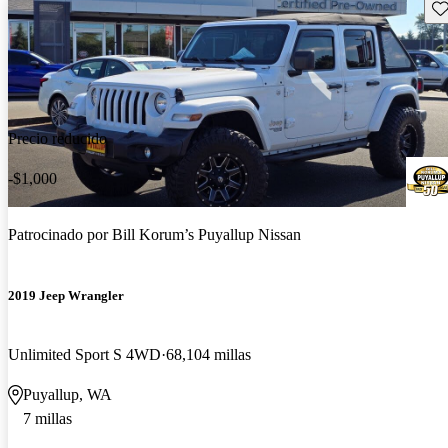
Gu
Precio reducido
-$1,000
Patrocinado por
Bill Korum’s Puyallup Nissan
2019 Jeep Wrangler
Unlimited Sport S 4WD
68,104 millas
Puyallup, WA
7 millas