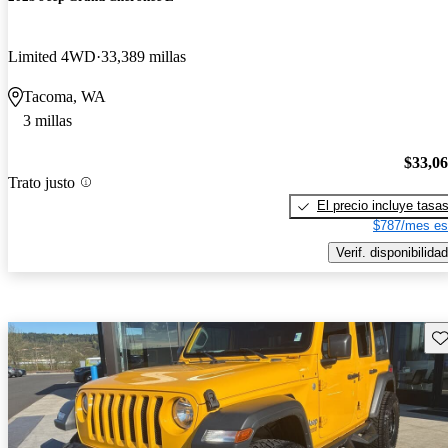
Limited 4WD
33,389 millas
Tacoma, WA
3 millas
$33,0
Trato justo
El precio incluye tasa
$787/mes es
Verif. disponibilidad
Gu