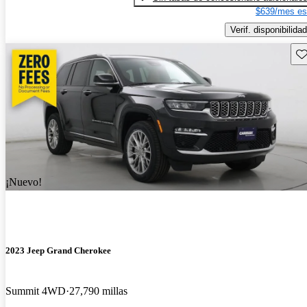
$639/mes es
Verif. disponibilidad
Gu
¡Nuevo!
2023 Jeep Grand Cherokee
Summit 4WD
27,790 millas