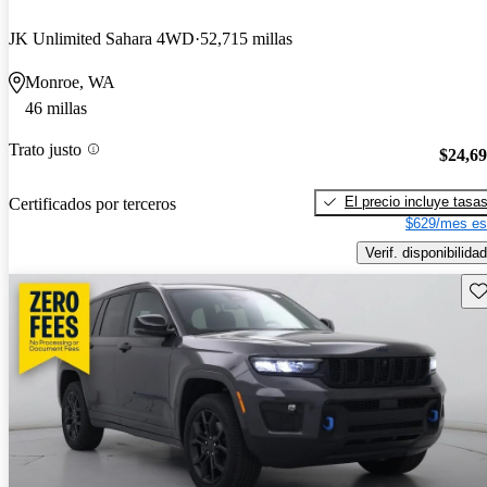
JK Unlimited Sahara 4WD
52,715 millas
Monroe, WA
46 millas
Trato justo
$24,6
El precio incluye tasa
Certificados por terceros
$629/mes es
Verif. disponibilidad
Gu