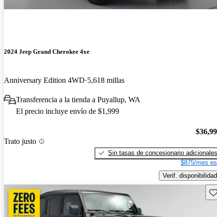
2024 Jeep Grand Cherokee 4xe
Anniversary Edition 4WD
5,618 millas
Transferencia a la tienda a Puyallup, WA
El precio incluye envío de $1,999
$36,9
Trato justo
Sin tasas de concesionario adicionale
$875/mes es
Verif. disponibilidad
Gu