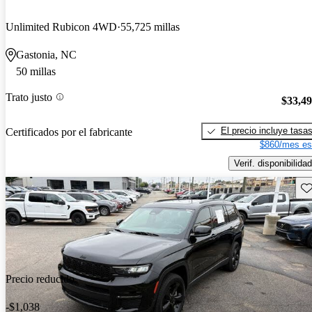
Unlimited Rubicon 4WD
55,725 millas
Gastonia, NC
50 millas
Trato justo
$33,4
El precio incluye tasa
Certificados por el fabricante
$860/mes es
Verif. disponibilidad
Gu
Precio reducido
-$1,038