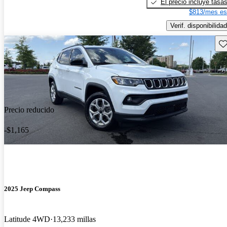
El precio incluye tasa
$813/mes es
Verif. disponibilidad
Gu
Precio reducido
-$1,165
2025 Jeep Compass
Latitude 4WD
13,233 millas