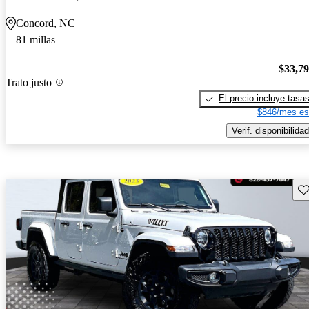
Concord, NC
81 millas
$33,7
Trato justo
El precio incluye tasa
$846/mes es
Verif. disponibilidad
Gu