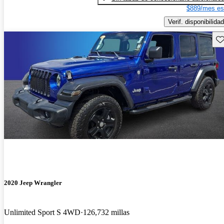
$889/mes es
Verif. disponibilidad
Gu
2020 Jeep Wrangler
Unlimited Sport S 4WD
126,732 millas