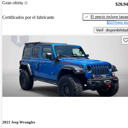
Gran oferta
$20,9
El precio incluye tasa
Certificados por el fabricante
$537/mes es
Verif. disponibilidad
Gu
2021 Jeep Wrangler