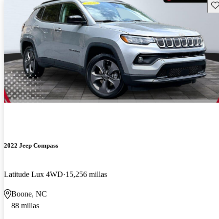
Gu
2022 Jeep Compass
Latitude Lux 4WD
15,256 millas
Boone, NC
88 millas