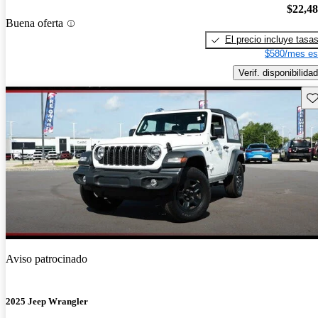
$22,4
Buena oferta
El precio incluye tasa
$580/mes es
Verif. disponibilidad
Gu
Aviso patrocinado
2025 Jeep Wrangler