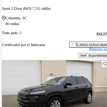
Sport 2-Door 4WD
7,311 millas
Columbia, SC
80 millas
Trato justo
$32,5
El precio incluye tasa
Certificados por el fabricante
$816/mes es
Verif. disponibilidad
Gu