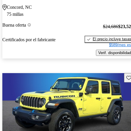
Concord, NC
75 millas
Buena oferta
$24,686
$23,5
El precio incluye tasa
Certificados por el fabricante
$589/mes es
Verif. disponibilidad
Gu