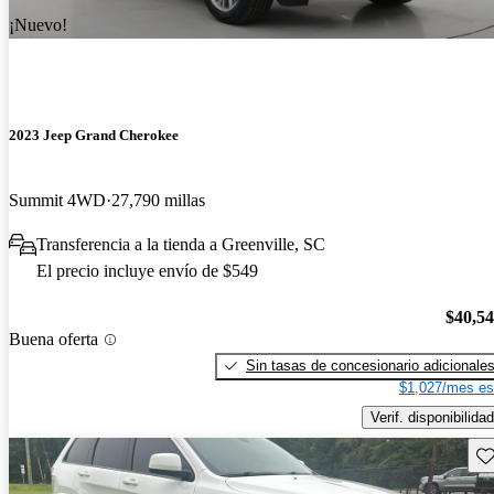
¡Nuevo!
2023 Jeep Grand Cherokee
Summit 4WD
27,790 millas
Transferencia a la tienda a Greenville, SC
El precio incluye envío de $549
$40,5
Buena oferta
Sin tasas de concesionario adicionale
$1,027/mes es
Verif. disponibilidad
Gu