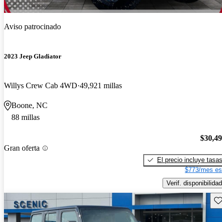
Aviso patrocinado
2023 Jeep Gladiator
Willys Crew Cab 4WD
49,921 millas
Boone, NC
88 millas
$30,4
Gran oferta
El precio incluye tasa
$773/mes es
Verif. disponibilidad
Gu