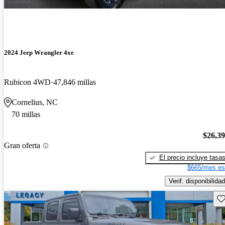
2024 Jeep Wrangler 4xe
Rubicon 4WD
47,846 millas
Cornelius, NC
70 millas
$26,3
Gran oferta
El precio incluye tasa
$665/mes es
Verif. disponibilidad
Gu