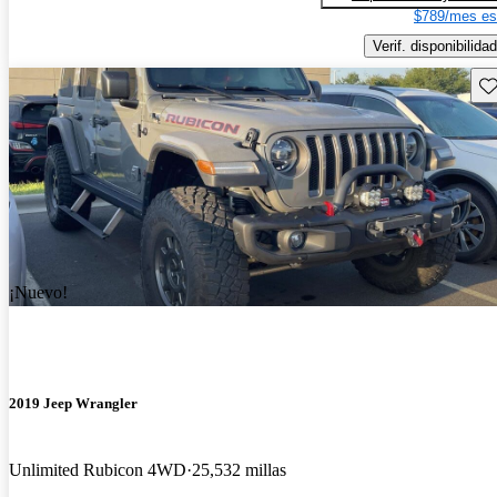
$789/mes es
Verif. disponibilidad
Gu
¡Nuevo!
2019 Jeep Wrangler
Unlimited Rubicon 4WD
25,532 millas