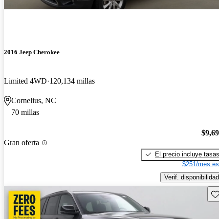
2016 Jeep Cherokee
Limited 4WD
120,134 millas
Cornelius, NC
70 millas
$9,6
Gran oferta
El precio incluye tasa
$251/mes es
Verif. disponibilidad
Gu