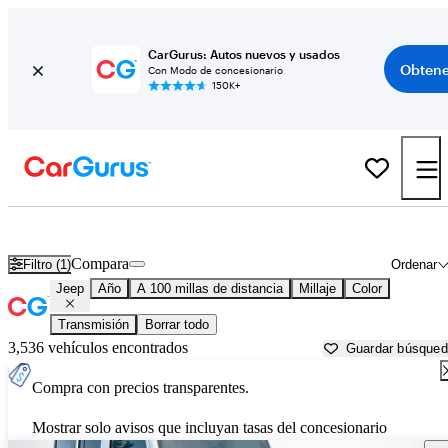
CarGurus: Autos nuevos y usados
Obtene
Con Modo de concesionario
150K+
Autos Jeep usados en venta cerca de
Spartanburg, SC
Compara
Filtro (1)
Ordenar
Jeep
Año
A 100 millas de distancia
Millaje
Color
Transmisión
Borrar todo
3,536 vehículos encontrados
Guardar búsque
Compra con precios transparentes.
Mostrar solo avisos que incluyan tasas del concesionario