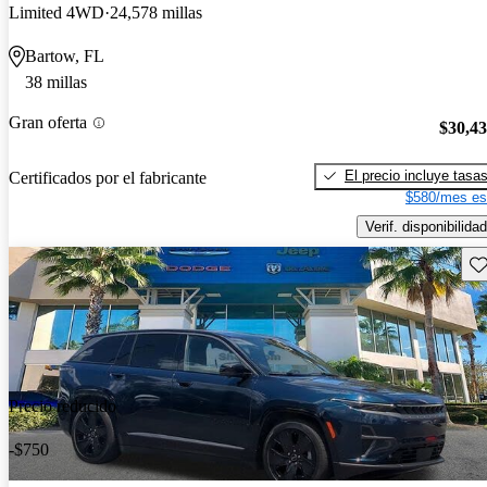
Limited 4WD
24,578 millas
Bartow, FL
38 millas
Gran oferta
$30,4
El precio incluye tasa
Certificados por el fabricante
$580/mes es
Verif. disponibilidad
Gu
Precio reducido
-$750