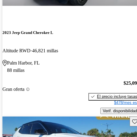
2023 Jeep Grand Cherokee L
Altitude RWD
46,821 millas
Palm Harbor, FL
88 millas
$25,0
Gran oferta
El precio incluye tasa
$478/mes es
Verif. disponibilidad
Gu