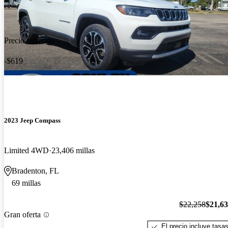
Precio reducido
-$619
2023 Jeep Compass
Limited 4WD
23,406 millas
Bradenton, FL
69 millas
$22,258
$21,6
Gran oferta
El precio incluye tasa