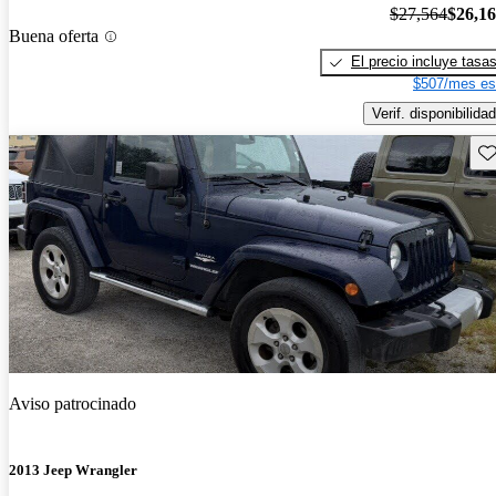
$27,564
$26,1
Buena oferta
El precio incluye tasa
$507/mes es
Verif. disponibilidad
Gu
Aviso patrocinado
2013 Jeep Wrangler