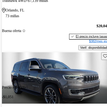
Trailhawk 4WD
67,139 millas
Orlando, FL
73 millas
$20,0
Buena oferta
El precio incluye tasa
$382/mes es
Verif. disponibilidad
Gu
Precio reducido
-$1,051