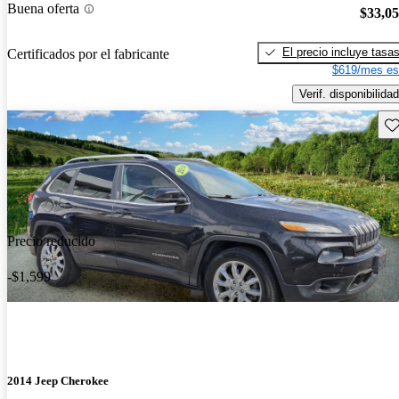
Buena oferta
$33,0
El precio incluye tasa
Certificados por el fabricante
$619/mes es
Verif. disponibilidad
Gu
Precio reducido
-$1,599
2014 Jeep Cherokee