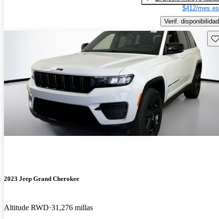
$412/mes es
Verif. disponibilidad
Gu
2023 Jeep Grand Cherokee
Altitude RWD
31,276 millas