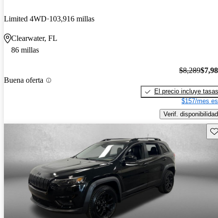
Limited 4WD
103,916 millas
Clearwater, FL
86 millas
$8,289
$7,9
Buena oferta
El precio incluye tasa
$157/mes es
Verif. disponibilidad
Gu