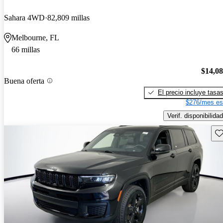
Sahara 4WD
82,809 millas
Melbourne, FL
66 millas
$14,0
Buena oferta
El precio incluye tasa
$276/mes es
Verif. disponibilidad
Gu