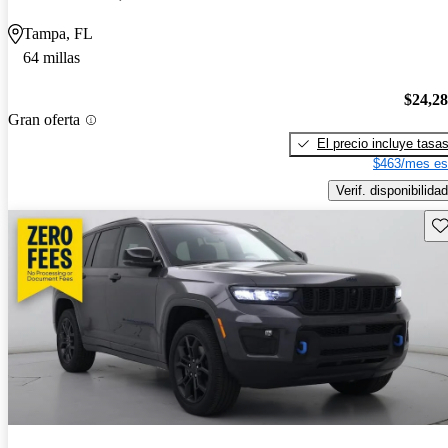
Tampa, FL
64 millas
$24,2
Gran oferta
El precio incluye tasa
$463/mes es
Verif. disponibilidad
Gu