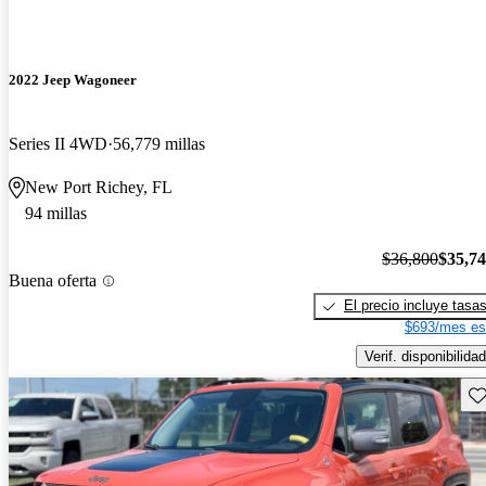
2022 Jeep Wagoneer
Series II 4WD
56,779 millas
New Port Richey, FL
94 millas
$36,800
$35,7
Buena oferta
El precio incluye tasa
$693/mes es
Verif. disponibilidad
Gu