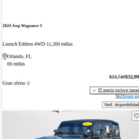
2024 Jeep Wagoneer S
Launch Edition 4WD
11,260 millas
Orlando, FL
66 millas
$33,749
$32,9
Gran oferta
El precio incluye tasa
$623/mes es
Verif. disponibilidad
Gu