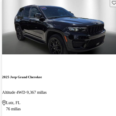
Gu
2025 Jeep Grand Cherokee
Altitude 4WD
9,367 millas
Lutz, FL
76 millas