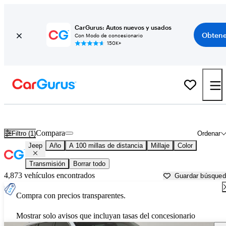
CarGurus: Autos nuevos y usados
Obtene
Con Modo de concesionario
150K+
Autos Jeep usados en venta cerca de
Sebring, FL
Compara
Filtro (1)
Ordenar
Jeep
Año
A 100 millas de distancia
Millaje
Color
Transmisión
Borrar todo
4,873 vehículos encontrados
Guardar búsque
Compra con precios transparentes.
Mostrar solo avisos que incluyan tasas del concesionario