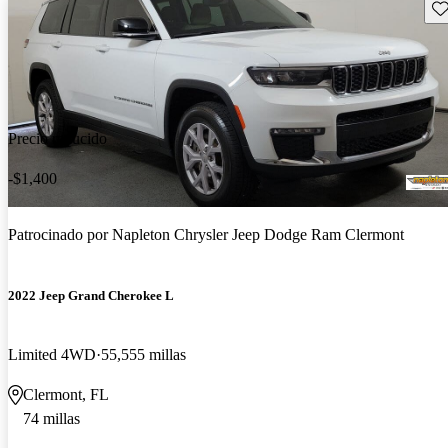
Gu
Precio reducido
-$1,400
Patrocinado por
Napleton Chrysler Jeep Dodge Ram Clermont
2022 Jeep Grand Cherokee L
Limited 4WD
55,555 millas
Clermont, FL
74 millas