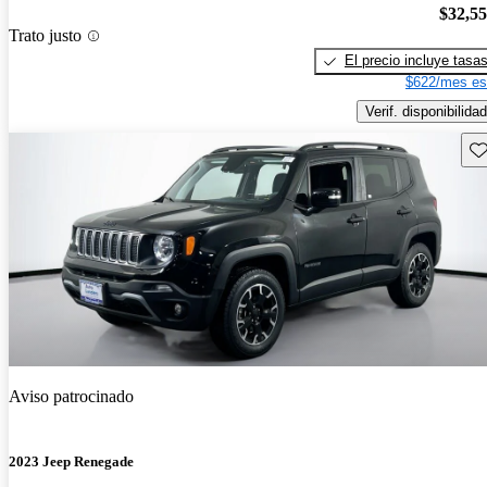
$32,5
Trato justo
El precio incluye tasa
$622/mes es
Verif. disponibilidad
Gu
Aviso patrocinado
2023 Jeep Renegade