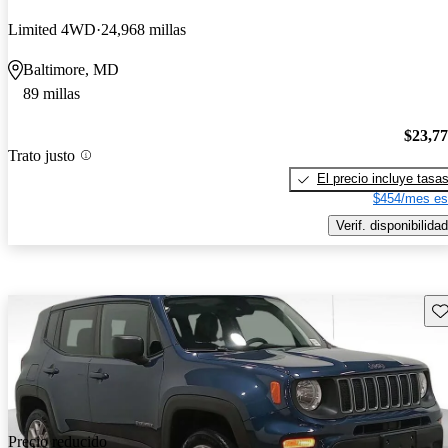
Limited 4WD
24,968 millas
Baltimore, MD
89 millas
$23,7
Trato justo
El precio incluye tasa
$454/mes es
Verif. disponibilidad
Gu
Precio reducido