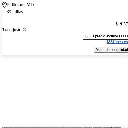
Baltimore, MD
89 millas
$19,3
Trato justo
El precio incluye tasa
$361/mes es
Verif. disponibilidad