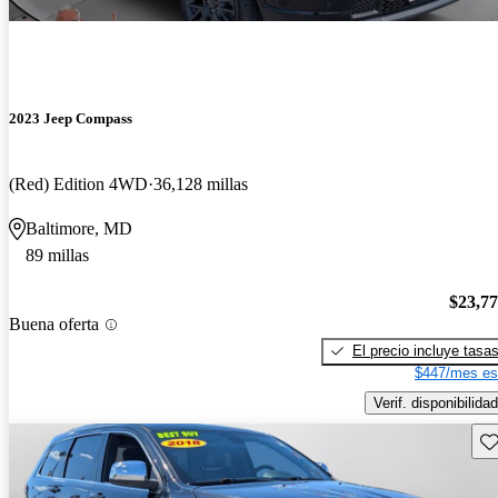
2023 Jeep Compass
(Red) Edition 4WD
36,128 millas
Baltimore, MD
89 millas
$23,7
Buena oferta
El precio incluye tasa
$447/mes es
Verif. disponibilidad
Gu