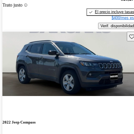
Trato justo
El precio incluye tasa
$400/mes es
Verif. disponibilidad
Gu
2022 Jeep Compass