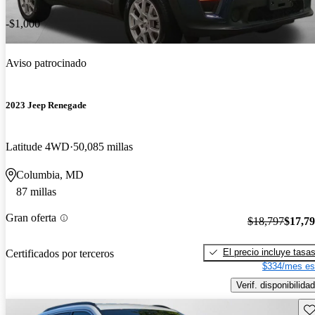
-$1,000
Aviso patrocinado
2023 Jeep Renegade
Latitude 4WD
50,085 millas
Columbia, MD
87 millas
Gran oferta
$18,797
$17,7
El precio incluye tasa
Certificados por terceros
$334/mes es
Verif. disponibilidad
Gu