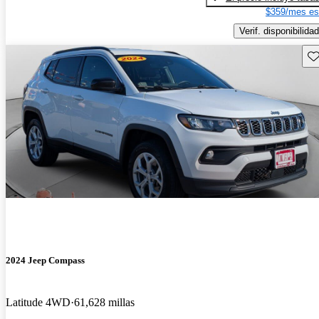
$359/mes es
Verif. disponibilidad
Gu
2024 Jeep Compass
Latitude 4WD
61,628 millas