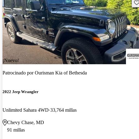
Gu
¡Nuevo!
Patrocinado por
Ourisman Kia of Bethesda
2022 Jeep Wrangler
Unlimited Sahara 4WD
33,764 millas
Chevy Chase, MD
91 millas