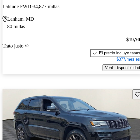
Latitude FWD
34,877 millas
Lanham, MD
80 millas
$19,7
Trato justo
El precio incluye tasa
$377/mes es
Verif. disponibilidad
Gu