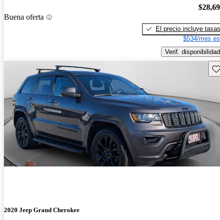
$28,6
Buena oferta
El precio incluye tasa
$534/mes es
Verif. disponibilidad
Gu
2020 Jeep Grand Cherokee