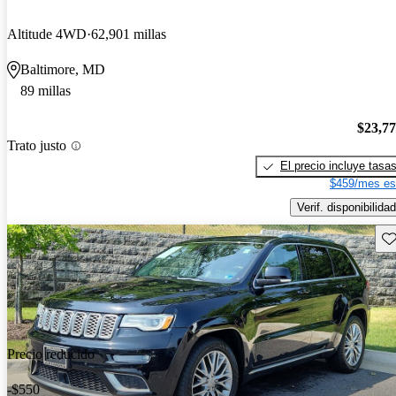
Altitude 4WD
62,901 millas
Baltimore, MD
89 millas
$23,7
Trato justo
El precio incluye tasa
$459/mes es
Verif. disponibilidad
Gu
Precio reducido
-$550