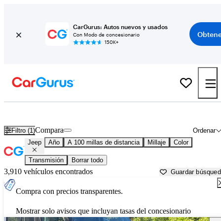
CarGurus: Autos nuevos y usados
Obtene
Con Modo de concesionario
150K+
Autos Jeep usados en venta cerca de
Salisbury, MD
Compara
Filtro (1)
Ordenar
Jeep
Año
A 100 millas de distancia
Millaje
Color
Transmisión
Borrar todo
3,910 vehículos encontrados
Guardar búsque
Compra con precios transparentes.
Mostrar solo avisos que incluyan tasas del concesionario