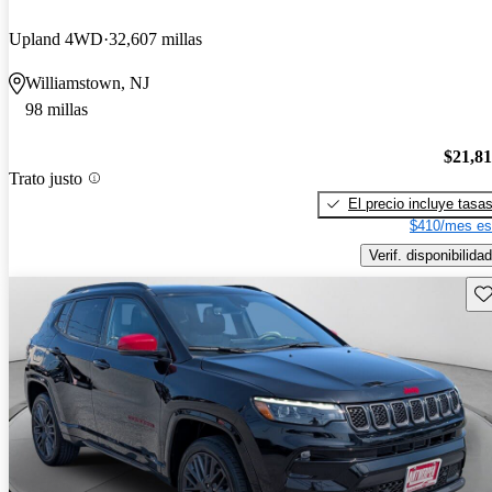
Upland 4WD
32,607 millas
Williamstown, NJ
98 millas
$21,8
Trato justo
El precio incluye tasa
$410/mes es
Verif. disponibilidad
Gu