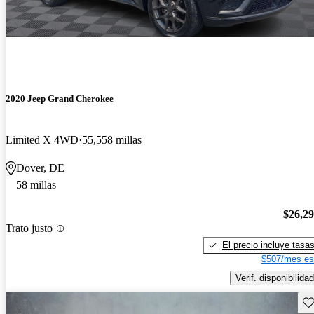
2020 Jeep Grand Cherokee
Limited X 4WD
55,558 millas
Dover, DE
58 millas
$26,2
Trato justo
El precio incluye tasa
$507/mes es
Verif. disponibilidad
Gu