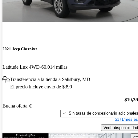
2021 Jeep Cherokee
Latitude Lux 4WD
60,014 millas
Transferencia a la tienda a Salisbury, MD
El precio incluye envío de $399
$19,3
Buena oferta
Sin tasas de concesionario adicionale
$371/mes es
Verif. disponibilidad
Gu