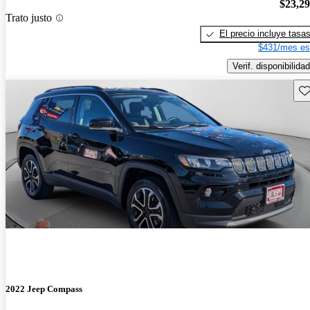
$23,2
Trato justo
El precio incluye tasa
$431/mes es
Verif. disponibilidad
Gu
2022 Jeep Compass