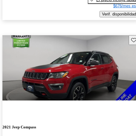
$676/mes es
Verif. disponibilidad
Gu
2021 Jeep Compass