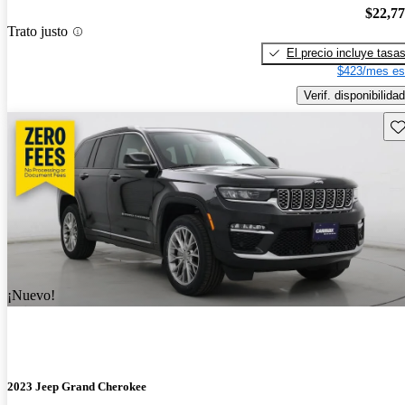
$22,7
Trato justo
El precio incluye tasa
$423/mes es
Verif. disponibilidad
Gu
¡Nuevo!
2023 Jeep Grand Cherokee