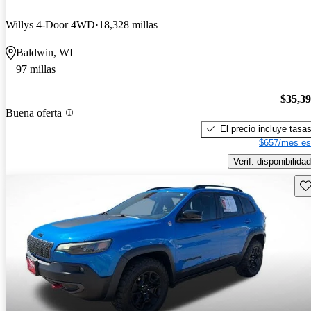
Willys 4-Door 4WD
18,328 millas
Baldwin, WI
97 millas
$35,3
Buena oferta
El precio incluye tasa
$657/mes es
Verif. disponibilidad
Gu