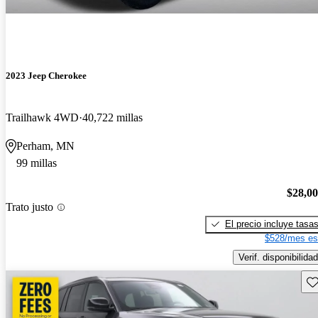
2023 Jeep Cherokee
Trailhawk 4WD
40,722 millas
Perham, MN
99 millas
$28,0
Trato justo
El precio incluye tasa
$528/mes es
Verif. disponibilidad
Gu