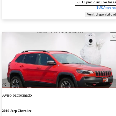
El precio incluye tasa
$591/mes es
Verif. disponibilidad
Gu
¡Nuevo!
Aviso patrocinado
2019 Jeep Cherokee