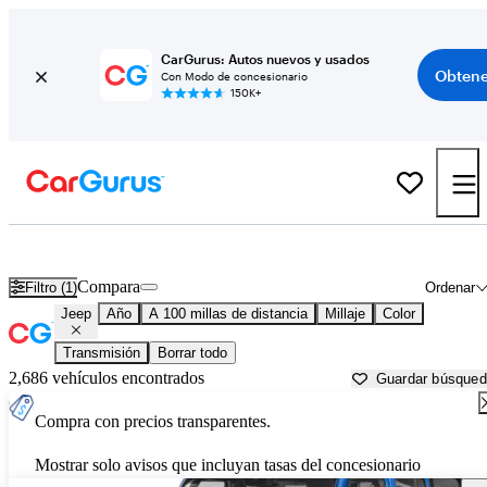
CarGurus: Autos nuevos y usados
Obtene
Con Modo de concesionario
150K+
Autos Jeep usados en venta cerca de
Saint Cloud, MN
Compara
Filtro (1)
Ordenar
Jeep
Año
A 100 millas de distancia
Millaje
Color
Transmisión
Borrar todo
2,686 vehículos encontrados
Guardar búsque
Compra con precios transparentes.
Mostrar solo avisos que incluyan tasas del concesionario