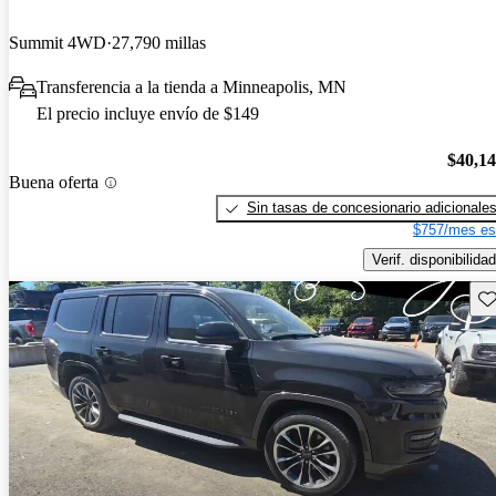
Summit 4WD
27,790 millas
Transferencia a la tienda a Minneapolis, MN
El precio incluye envío de $149
$40,1
Buena oferta
Sin tasas de concesionario adicionale
$757/mes es
Verif. disponibilidad
Gu