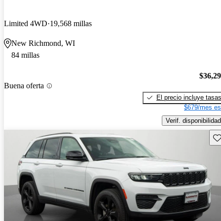
Limited 4WD
19,568 millas
New Richmond, WI
84 millas
$36,2
Buena oferta
El precio incluye tasa
$679/mes es
Verif. disponibilidad
Gu