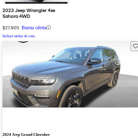
2023 Jeep Wrangler 4xe
Sahara 4WD
$27,905
Buena oferta
Incluye tarifas de conc.
Gu
2024 Jeep Grand Cherokee