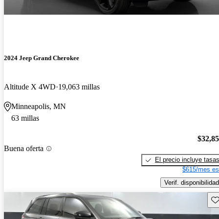
2024 Jeep Grand Cherokee
Altitude X 4WD
19,063 millas
Minneapolis, MN
63 millas
$32,8
Buena oferta
El precio incluye tasa
$615/mes es
Verif. disponibilidad
Gu