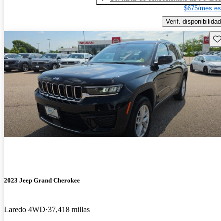
$675/mes es
Verif. disponibilidad
Gu
2023 Jeep Grand Cherokee
Laredo 4WD
37,418 millas