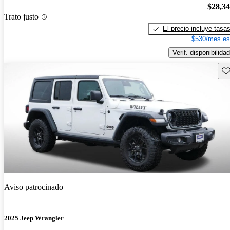
$28,3
Trato justo
El precio incluye tasa
$530/mes es
Verif. disponibilidad
Gu
Aviso patrocinado
2025 Jeep Wrangler