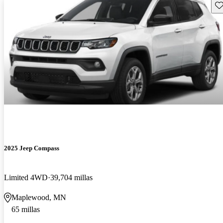
Gu
2025 Jeep Compass
Limited 4WD
39,704 millas
Maplewood, MN
65 millas