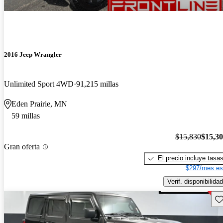
2016 Jeep Wrangler
Unlimited Sport 4WD
91,215 millas
Eden Prairie, MN
59 millas
$15,830
$15,3
Gran oferta
El precio incluye tasa
$297/mes es
Verif. disponibilidad
Gu