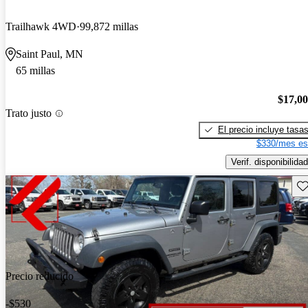
Trailhawk 4WD
99,872 millas
Saint Paul, MN
65 millas
$17,0
Trato justo
El precio incluye tasa
$330/mes es
Verif. disponibilidad
Gu
Precio reducido
-$530