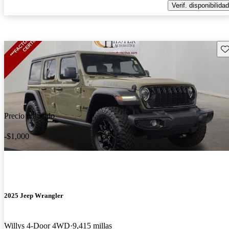
Verif. disponibilidad
Gu
Precio reducido
-$1,000
2025 Jeep Wrangler
Willys 4-Door 4WD
9,415 millas