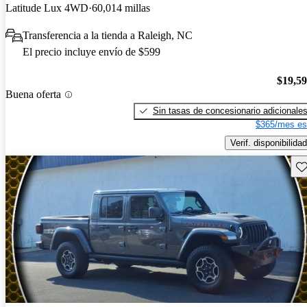
Latitude Lux 4WD
60,014 millas
Transferencia a la tienda a Raleigh, NC
El precio incluye envío de $599
$19,5
Buena oferta
Sin tasas de concesionario adicionale
$365/mes es
Verif. disponibilidad
Gu