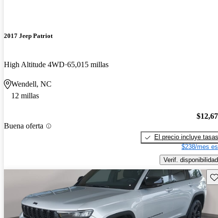
2017 Jeep Patriot
High Altitude 4WD
65,015 millas
Wendell, NC
12 millas
$12,6
Buena oferta
El precio incluye tasa
$238/mes es
Verif. disponibilidad
Gu