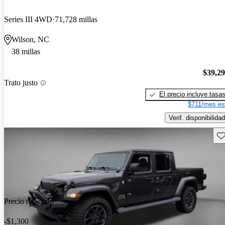
Series III 4WD
71,728 millas
Wilson, NC
38 millas
$39,2
Trato justo
El precio incluye tasa
$711/mes es
Verif. disponibilidad
Gu
Precio reducido
-$1,300