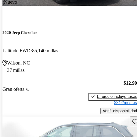
¡Nuevo!
2020 Jeep Cherokee
Latitude FWD
85,140 millas
Wilson, NC
37 millas
$12,9
Gran oferta
El precio incluye tasa
$242/mes es
Verif. disponibilidad
Gu