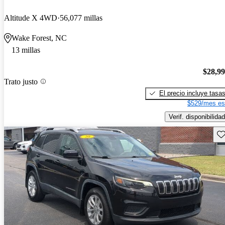
Altitude X 4WD
56,077 millas
Wake Forest, NC
13 millas
$28,9
Trato justo
El precio incluye tasa
$529/mes es
Verif. disponibilidad
Gu