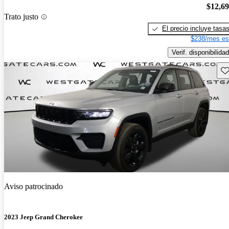
$12,6
Trato justo
El precio incluye tasa
$238/mes es
Verif. disponibilidad
Gu
Aviso patrocinado
2023 Jeep Grand Cherokee