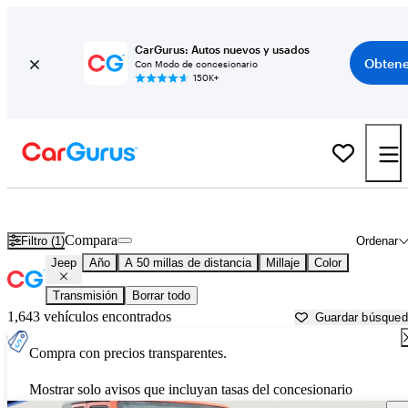
CarGurus: Autos nuevos y usados
Obtene
Con Modo de concesionario
150K+
Autos Jeep usados en venta cerca de
Raleigh, NC
Compara
Filtro (1)
Ordenar
Jeep
Año
A 50 millas de distancia
Millaje
Color
Transmisión
Borrar todo
1,643 vehículos encontrados
Guardar búsque
Compra con precios transparentes.
Mostrar solo avisos que incluyan tasas del concesionario