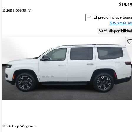
$19,4
Buena oferta
El precio incluye tasa
$353/mes es
Verif. disponibilidad
Gu
2024 Jeep Wagoneer