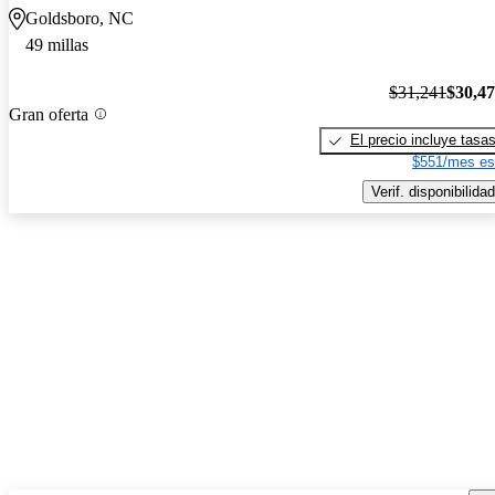
Goldsboro, NC
49 millas
$31,241
$30,4
Gran oferta
El precio incluye tasa
$551/mes es
Verif. disponibilidad