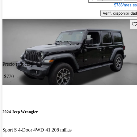
$786/mes es
Verif. disponibilidad
Gu
Precio reducido
-$770
2024 Jeep Wrangler
Sport S 4-Door 4WD
41,208 millas