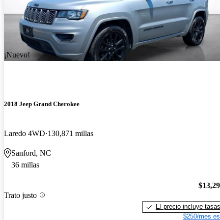
¡Nuevo!
2018 Jeep Grand Cherokee
Laredo 4WD
130,871 millas
Sanford, NC
36 millas
$13,2
Trato justo
El precio incluye tasa
$250/mes es