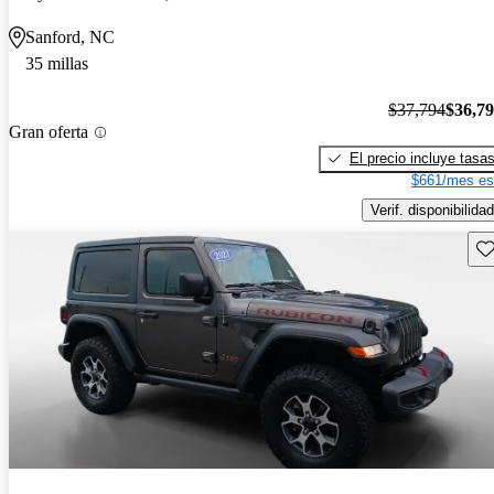
Sanford, NC
35 millas
$37,794
$36,7
Gran oferta
El precio incluye tasa
$661/mes es
Verif. disponibilidad
Gu