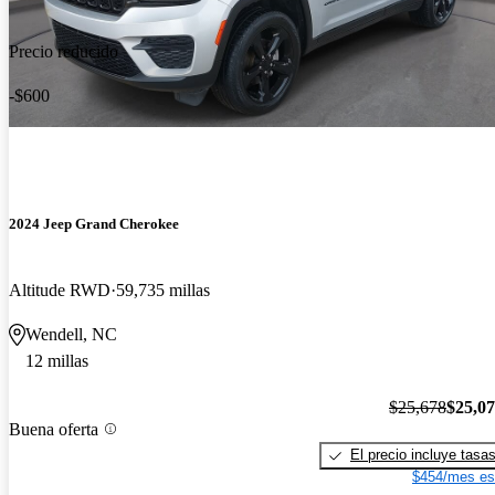
Precio reducido
-$600
2024 Jeep Grand Cherokee
Altitude RWD
59,735 millas
Wendell, NC
12 millas
$25,678
$25,0
Buena oferta
El precio incluye tasa
$454/mes es