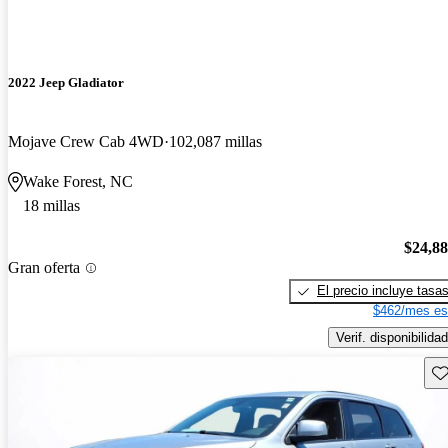
2022 Jeep Gladiator
Mojave Crew Cab 4WD
102,087 millas
Wake Forest, NC
18 millas
$24,8
Gran oferta
El precio incluye tasa
$462/mes es
Verif. disponibilidad
Gu