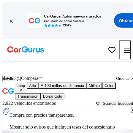
CarGurus: Autos nuevos y usados
Obtene
Con Modo de concesionario
150K+
Autos Jeep usados en venta cerca de North Port, FL
Compara
Filtro (1)
Ordenar
Jeep
Año
A 100 millas de distancia
Millaje
Color
Transmisión
Borrar todo
2,922 vehículos encontrados
Guardar búsque
Compra con precios transparentes.
Mostrar solo avisos que incluyan tasas del concesionario