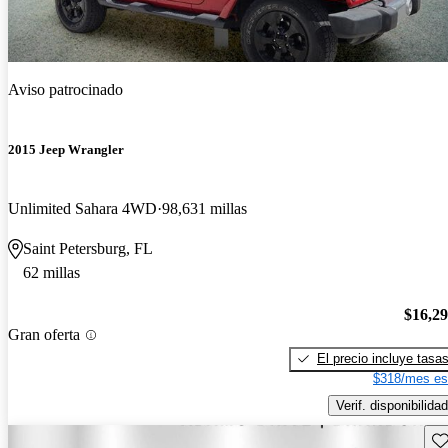
Aviso patrocinado
2015 Jeep Wrangler
Unlimited Sahara 4WD
98,631 millas
Saint Petersburg, FL
62 millas
$16,2
Gran oferta
El precio incluye tasa
$318/mes es
Verif. disponibilidad
Gu