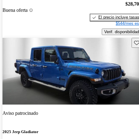
$28,7
Buena oferta
El precio incluye tasa
$544/mes es
Verif. disponibilidad
Gu
Aviso patrocinado
2025 Jeep Gladiator