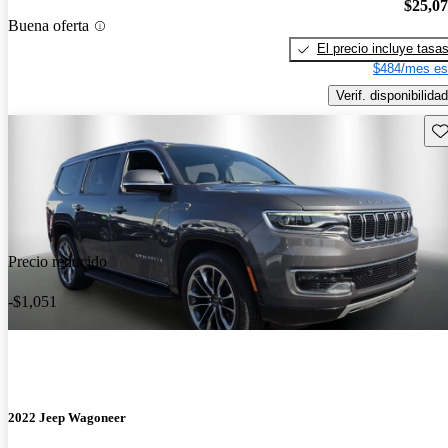
$25,0
Buena oferta
El precio incluye tasa
$484/mes es
Verif. disponibilidad
Gu
Precio reducido
-$1,051
2022 Jeep Wagoneer