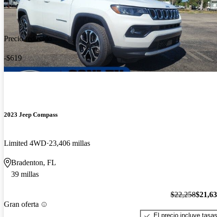
Precio reducido
-$619
2023 Jeep Compass
Limited 4WD
23,406 millas
Bradenton, FL
39 millas
$22,258
$21,6
Gran oferta
El precio incluye tasa