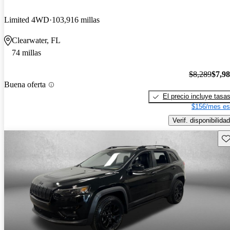
Limited 4WD
103,916 millas
Clearwater, FL
74 millas
$8,289
$7,9
Buena oferta
El precio incluye tasa
$156/mes es
Verif. disponibilidad
Gu