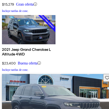
$15,279
Gran oferta
Incluye tarifas de conc.
2021 Jeep Grand Cherokee L
Altitude 4WD
$23,400
Buena oferta
Incluye tarifas de conc.
Gu