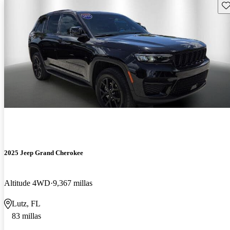
Gu
2025 Jeep Grand Cherokee
Altitude 4WD
9,367 millas
Lutz, FL
83 millas