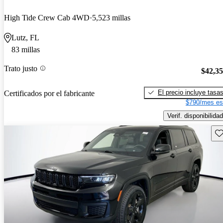
High Tide Crew Cab 4WD
5,523 millas
Lutz, FL
83 millas
Trato justo
$42,3
El precio incluye tasa
Certificados por el fabricante
$790/mes es
Verif. disponibilidad
Gu