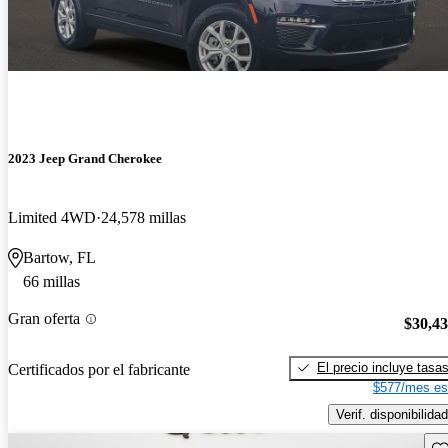
2023 Jeep Grand Cherokee
Limited 4WD
24,578 millas
Bartow, FL
66 millas
Gran oferta
$30,4
El precio incluye tasa
Certificados por el fabricante
$577/mes es
Verif. disponibilidad
Gu