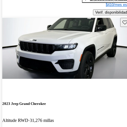
$410/mes es
Verif. disponibilidad
Gu
2023 Jeep Grand Cherokee
Altitude RWD
31,276 millas