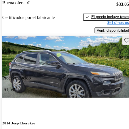
Buena oferta
$33,0
El precio incluye tasa
Certificados por el fabricante
$617/mes es
Verif. disponibilidad
Gu
Precio reducido
-$1,599
2014 Jeep Cherokee