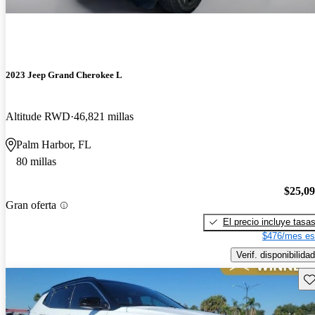
2023 Jeep Grand Cherokee L
Altitude RWD
46,821 millas
Palm Harbor, FL
80 millas
$25,0
Gran oferta
El precio incluye tasa
$476/mes es
Verif. disponibilidad
Gu