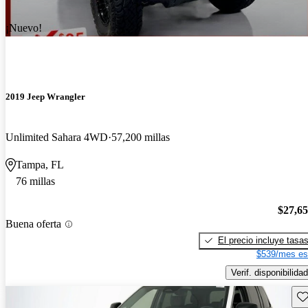
¡Nuevo!
2019 Jeep Wrangler
Unlimited Sahara 4WD
57,200 millas
Tampa, FL
76 millas
$27,6
Buena oferta
El precio incluye tasa
$539/mes es
Verif. disponibilidad
Gu