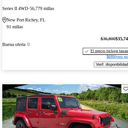
Series II 4WD
56,779 millas
New Port Richey, FL
91 millas
$36,800
$35,7
Buena oferta
El precio incluye tasa
$689/mes es
Verif. disponibilidad
Gu