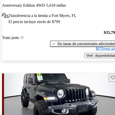
Anniversary Edition 4WD
5,618 millas
Transferencia a la tienda a Fort Myers, FL
El precio incluye envío de $799
$35,7
Trato justo
Sin tasas de concesionario adicionale
$673/mes es
Verif. disponibilidad
Gu