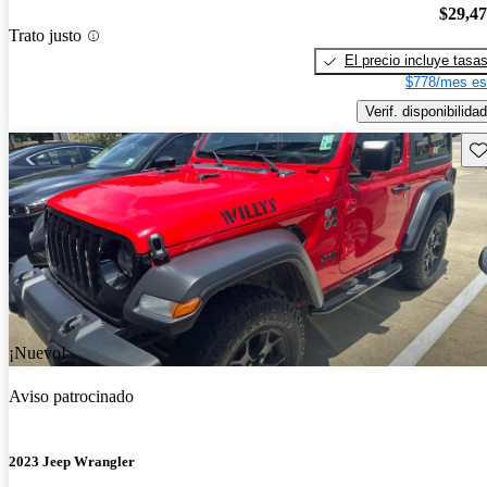
$29,4
Trato justo
El precio incluye tasa
$778/mes es
Verif. disponibilidad
Gu
¡Nuevo!
Aviso patrocinado
2023 Jeep Wrangler