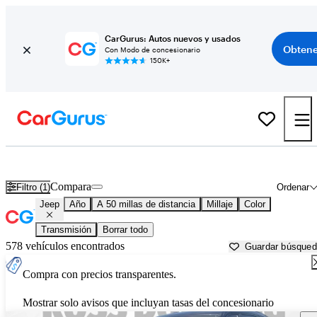
CarGurus: Autos nuevos y usados
Obtene
Con Modo de concesionario
150K+
Autos Jeep usados en venta cerca de
New Orleans, LA
Compara
Filtro (1)
Ordenar
Jeep
Año
A 50 millas de distancia
Millaje
Color
Transmisión
Borrar todo
578 vehículos encontrados
Guardar búsque
Compra con precios transparentes.
Mostrar solo avisos que incluyan tasas del concesionario