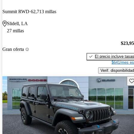
Summit RWD
62,713 millas
Slidell, LA
27 millas
$23,9
Gran oferta
El precio incluye tasa
$641/mes es
Verif. disponibilidad
Gu