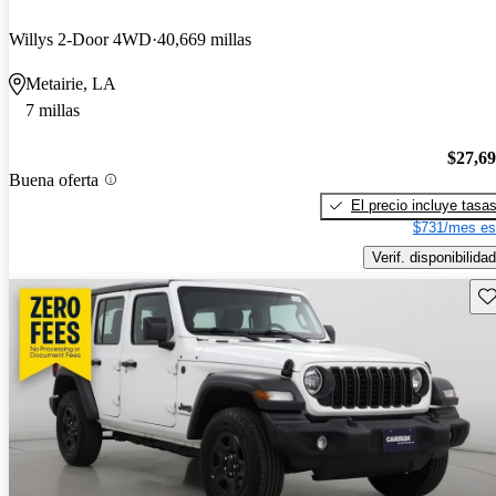
Willys 2-Door 4WD
40,669 millas
Metairie, LA
7 millas
$27,6
Buena oferta
El precio incluye tasa
$731/mes es
Verif. disponibilidad
Gu