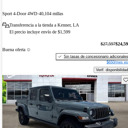
Sport 4-Door 4WD
40,104 millas
Transferencia a la tienda a Kenner, LA
El precio incluye envío de $1,599
$27,597
$24,5
Buena oferta
Sin tasas de concesionario adicionale
$650/mes es
Verif. disponibilidad
Gu