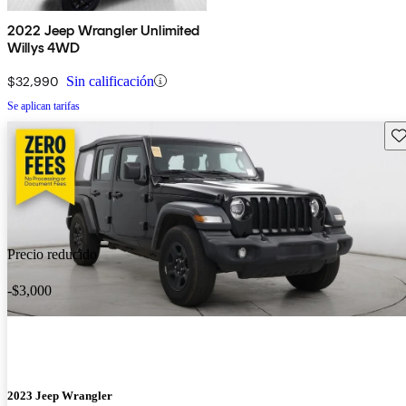
2022 Jeep Wrangler Unlimited
Willys 4WD
$32,990
Sin calificación
Se aplican tarifas
Gu
Precio reducido
-$3,000
2023 Jeep Wrangler