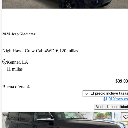
2025 Jeep Gladiator
NightHawk Crew Cab 4WD
6,120 millas
Kenner, LA
11 millas
$39,0
Buena oferta
El precio incluye tasa
$1,019/mes es
Verif. disponibilidad
Gu