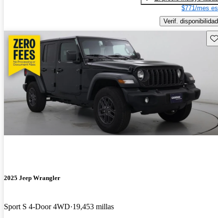
$771/mes es
Verif. disponibilidad
Gu
2025 Jeep Wrangler
Sport S 4-Door 4WD
19,453 millas