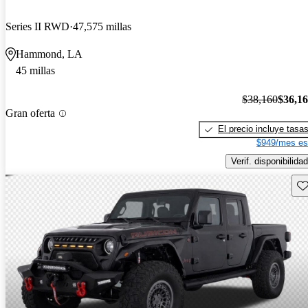
Series II RWD
47,575 millas
Hammond, LA
45 millas
$38,160
$36,1
Gran oferta
El precio incluye tasa
$949/mes es
Verif. disponibilidad
Gu