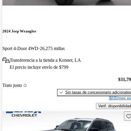
2024 Jeep Wrangler
Sport 4-Door 4WD
26,275 millas
Transferencia a la tienda a Kenner, LA
El precio incluye envío de $799
$31,7
Trato justo
Sin tasas de concesionario adicionale
$835/mes es
Verif. disponibilidad
Gu