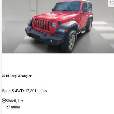
Gu
2019 Jeep Wrangler
Sport S 4WD
17,801 millas
Slidell, LA
27 millas