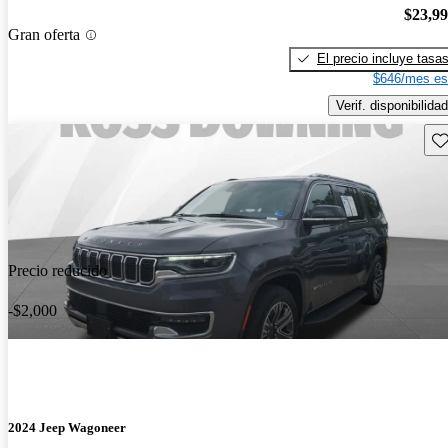
$23,9
Gran oferta
El precio incluye tasa
$646/mes es
Verif. disponibilidad
Gu
Precio reducido
-$2,000
2024 Jeep Wagoneer