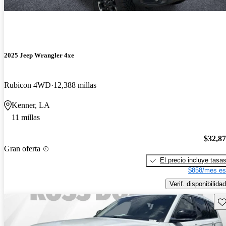
2025 Jeep Wrangler 4xe
Rubicon 4WD
12,388 millas
Kenner, LA
11 millas
$32,8
Gran oferta
El precio incluye tasa
$858/mes es
Verif. disponibilidad
Gu