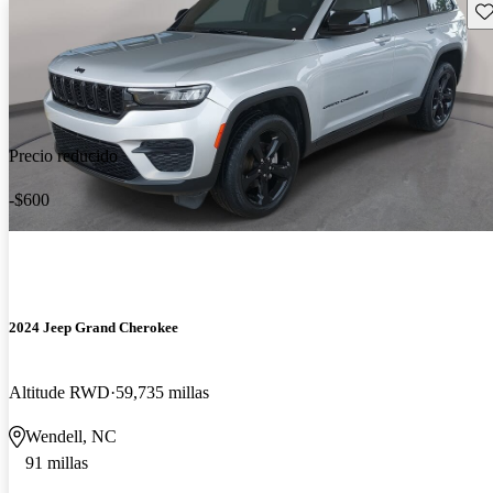
Gu
Precio reducido
-$600
2024 Jeep Grand Cherokee
Altitude RWD
59,735 millas
Wendell, NC
91 millas