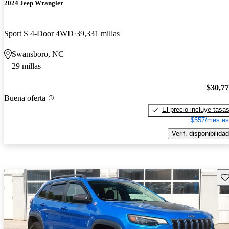
2024 Jeep Wrangler
Sport S 4-Door 4WD
39,331 millas
Swansboro, NC
29 millas
$30,7
Buena oferta
El precio incluye tasa
$557/mes es
Verif. disponibilidad
Gu