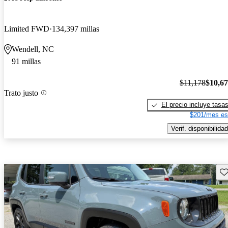
Limited FWD
134,397 millas
Wendell, NC
91 millas
$11,178
$10,6
Trato justo
El precio incluye tasa
$201/mes es
Verif. disponibilidad
Gu