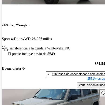
2024 Jeep Wrangler
Sport 4-Door 4WD
26,275 millas
Transferencia a la tienda a Winterville, NC
El precio incluye envío de $549
$31,5
Buena oferta
Sin tasas de concesionario adicionale
$571/mes es
Verif. disponibilidad
Gu