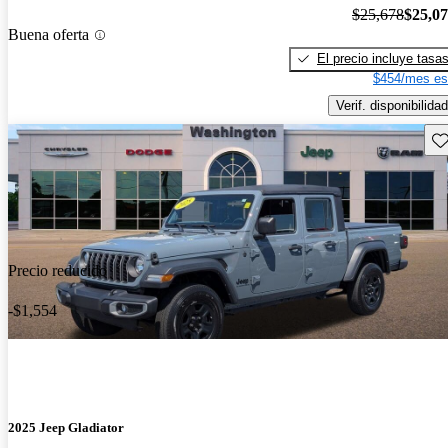
$25,678
$25,0
Buena oferta
El precio incluye tasa
$454/mes es
Verif. disponibilidad
Gu
Precio reducido
-$1,554
2025 Jeep Gladiator