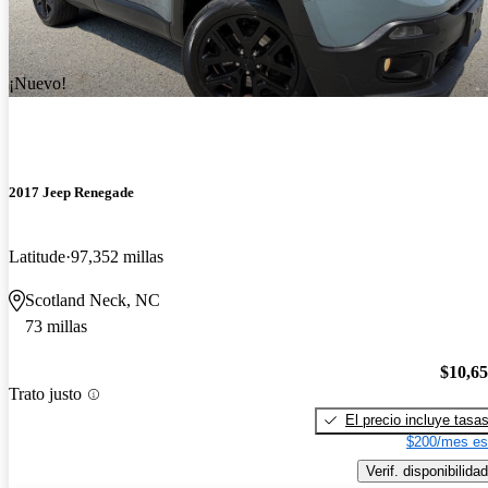
¡Nuevo!
2017 Jeep Renegade
Latitude
97,352 millas
Scotland Neck, NC
73 millas
$10,6
Trato justo
El precio incluye tasa
$200/mes es
Verif. disponibilidad