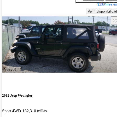
$238/mes es
Verif. disponibilidad
Gu
¡Nuevo!
2012 Jeep Wrangler
Sport 4WD
132,310 millas