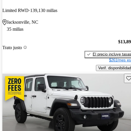
Limited RWD
139,130 millas
Jacksonville, NC
35 millas
$13,8
Trato justo
El precio incluye tasa
$261/mes es
Verif. disponibilidad
Gu