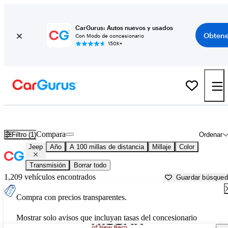
CarGurus: Autos nuevos y usados
Obtene
Con Modo de concesionario
150K+
Autos Jeep usados en venta cerca de
New Bern, NC
Compara
Filtro (1)
Ordenar
Jeep
Año
A 100 millas de distancia
Millaje
Color
Transmisión
Borrar todo
1,209 vehículos encontrados
Guardar búsque
Compra con precios transparentes.
Mostrar solo avisos que incluyan tasas del concesionario