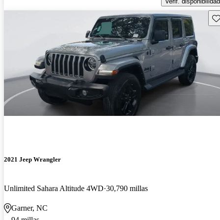
Verif. disponibilidad
Gu
2021 Jeep Wrangler
Unlimited Sahara Altitude 4WD
30,790 millas
Garner, NC
94 millas