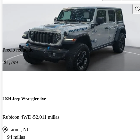
Gu
Precio reducido
-$1,799
2024 Jeep Wrangler 4xe
Rubicon 4WD
52,011 millas
Garner, NC
94 millas