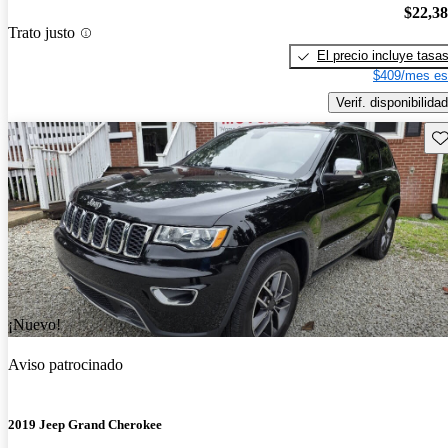
$22,3
Trato justo
El precio incluye tasa
$409/mes es
Verif. disponibilidad
Gu
¡Nuevo!
Aviso patrocinado
2019 Jeep Grand Cherokee