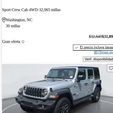
Sport Crew Cab 4WD
32,965 millas
Washington, NC
30 millas
$32,649
$31,8
Gran oferta
El precio incluye tasa
$573/mes es
Verif. disponibilidad
Gu