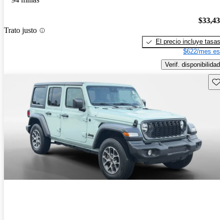
$33,4
Trato justo
El precio incluye tasa
$622/mes es
Verif. disponibilidad
Gu