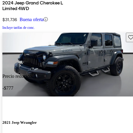
2024 Jeep Grand Cherokee L
Limited 4WD
$31,736
Buena oferta
Incluye tarifas de conc.
Gu
Precio reducido
-$777
2021 Jeep Wrangler