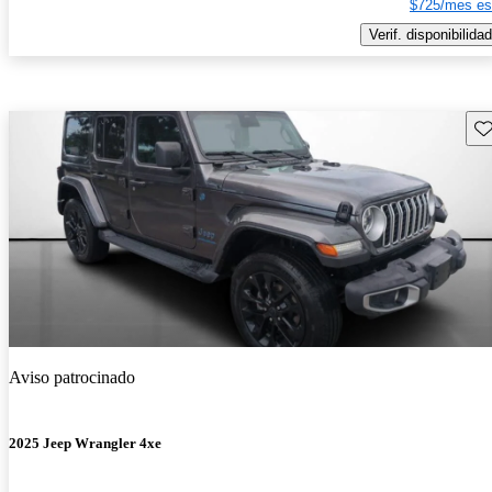
$725/mes es
Verif. disponibilidad
Gu
Aviso patrocinado
2025 Jeep Wrangler 4xe