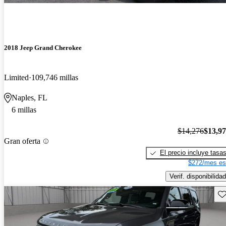
2018 Jeep Grand Cherokee
Limited
109,746 millas
Naples, FL
6 millas
$14,276
$13,9
Gran oferta
El precio incluye tasa
$272/mes es
Verif. disponibilidad
Gu