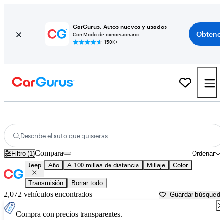
CarGurus: Autos nuevos y usados
Obtene
Con Modo de concesionario
150K+
Autos Jeep usados en venta cerca de
Naples, FL
Describe el auto que quisieras
Compara
Filtro (1)
Ordenar
Jeep
Año
A 100 millas de distancia
Millaje
Color
Transmisión
Borrar todo
2,072 vehículos encontrados
Guardar búsque
Compra con precios transparentes.