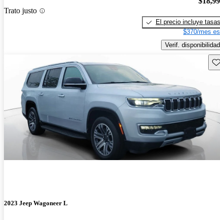
$18,9
Trato justo
El precio incluye tasa
$370/mes es
Verif. disponibilidad
Gu
2023 Jeep Wagoneer L