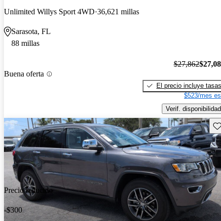
Unlimited Willys Sport 4WD
36,621 millas
Sarasota, FL
88 millas
$27,862
$27,0
Buena oferta
El precio incluye tasa
$523/mes es
Verif. disponibilidad
Gu
Precio reducido
-$300