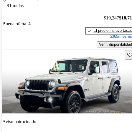
91 millas
$19,247
$18,7
Buena oferta
El precio incluye tasa
$365/mes es
Verif. disponibilidad
Gu
Aviso patrocinado