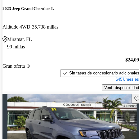
2023 Jeep Grand Cherokee L
Altitude 4WD
35,738 millas
Miramar, FL
99 millas
$24,0
Gran oferta
Sin tasas de concesionario adicionale
$457/mes es
Verif. disponibilidad
Gu