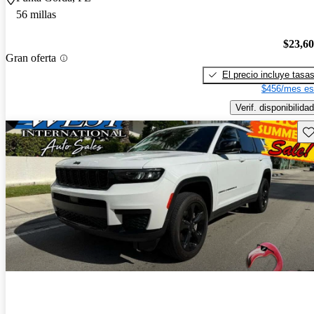
56 millas
$23,6
Gran oferta
El precio incluye tasa
$456/mes es
Verif. disponibilidad
Gu