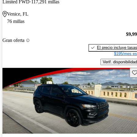
Limited FWD
117,291 millas
Venice, FL
76 millas
$9,9
Gran oferta
El precio incluye tasa
$195/mes es
Verif. disponibilidad
Gu