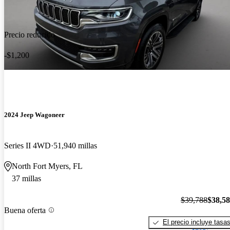
Precio reducido
-$1,200
2024 Jeep Wagoneer
Series II 4WD
51,940 millas
North Fort Myers, FL
37 millas
$39,788
$38,5
Buena oferta
El precio incluye tasa