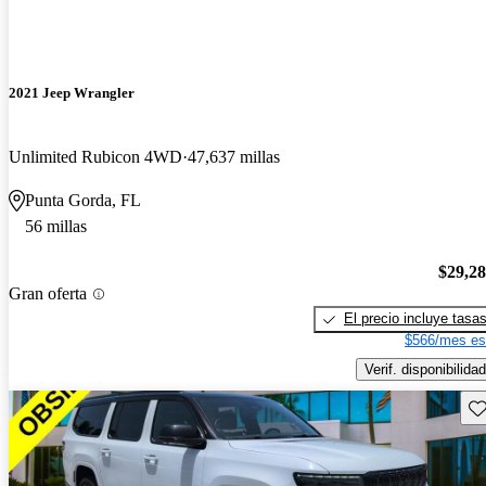
2021 Jeep Wrangler
Unlimited Rubicon 4WD
47,637 millas
Punta Gorda, FL
56 millas
$29,2
Gran oferta
El precio incluye tasa
$566/mes es
Verif. disponibilidad
Gu