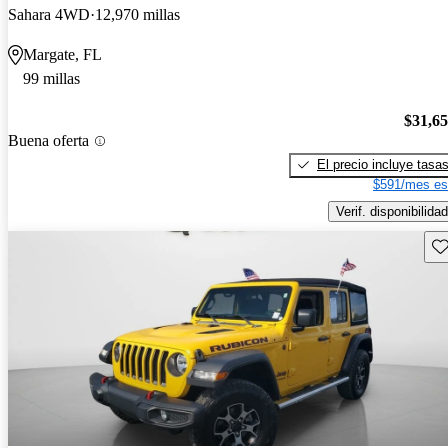
Sahara 4WD
12,970 millas
Margate, FL
99 millas
$31,6
Buena oferta
El precio incluye tasa
$591/mes es
Verif. disponibilidad
Gu