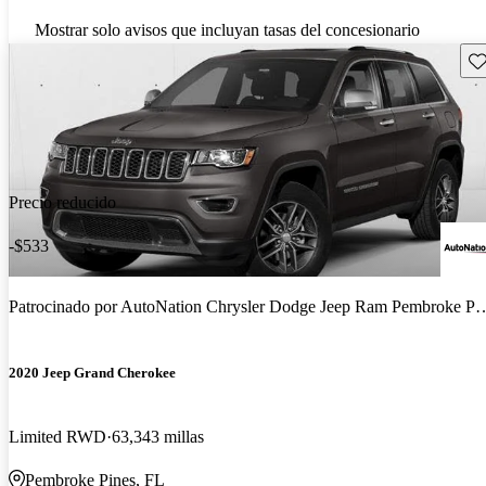
Mostrar solo avisos que incluyan tasas del concesionario
Gu
Precio reducido
-$533
Patrocinado por
AutoNation Chrysler Dodge Jeep Ram Pembroke Pines
2020 Jeep Grand Cherokee
Limited RWD
63,343 millas
Pembroke Pines, FL