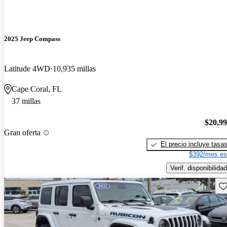
2025 Jeep Compass
Latitude 4WD
10,935 millas
Cape Coral, FL
37 millas
$20,9
Gran oferta
El precio incluye tasa
$392/mes es
Verif. disponibilidad
Gu