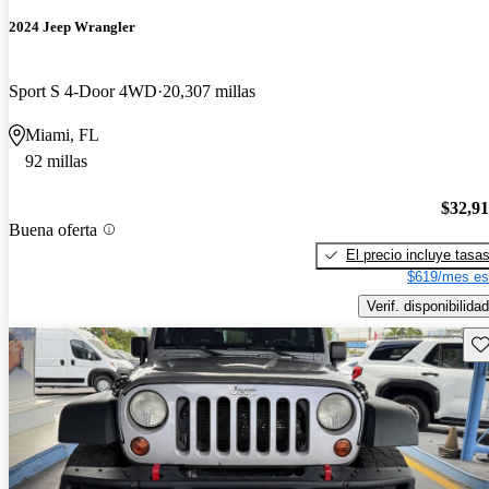
2024 Jeep Wrangler
Sport S 4-Door 4WD
20,307 millas
Miami, FL
92 millas
$32,9
Buena oferta
El precio incluye tasa
$619/mes es
Verif. disponibilidad
Gu