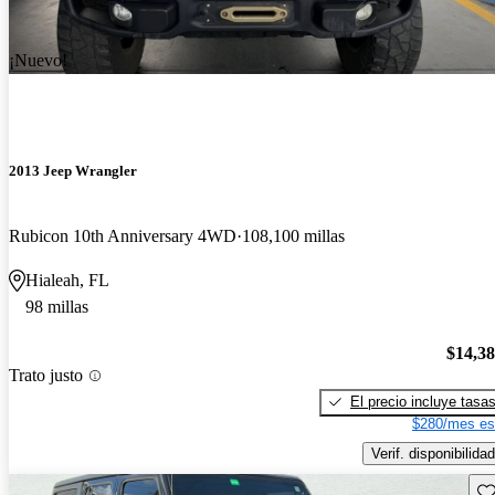
¡Nuevo!
2013 Jeep Wrangler
Rubicon 10th Anniversary 4WD
108,100 millas
Hialeah, FL
98 millas
$14,3
Trato justo
El precio incluye tasa
$280/mes es
Verif. disponibilidad
Gu