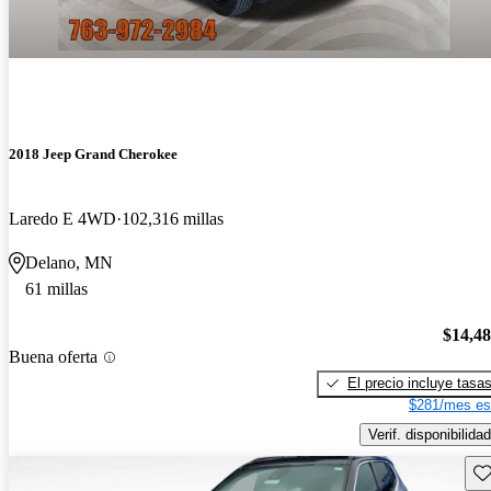
2018 Jeep Grand Cherokee
Laredo E 4WD
102,316 millas
Delano, MN
61 millas
$14,4
Buena oferta
El precio incluye tasa
$281/mes es
Verif. disponibilidad
Gu