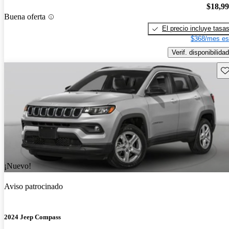
$18,9
Buena oferta
El precio incluye tasa
$368/mes es
Verif. disponibilidad
Gu
¡Nuevo!
Aviso patrocinado
2024 Jeep Compass