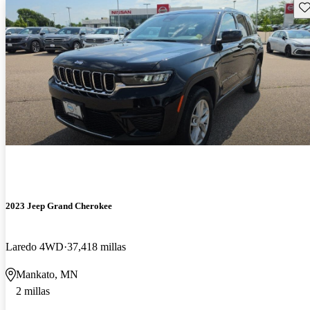
Gu
2023 Jeep Grand Cherokee
Laredo 4WD
37,418 millas
Mankato, MN
2 millas