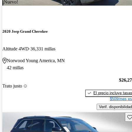
¡Nuevo!
2020 Jeep Grand Cherokee
Altitude 4WD
36,331 millas
Norwood Young America, MN
42 millas
$26,2
Trato justo
El precio incluye tasa
$509/mes es
Verif. disponibilidad
Gu