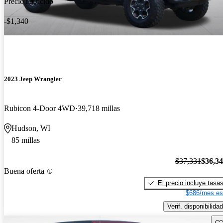
Precio reducido
-$1,340
2023 Jeep Wrangler
Rubicon 4-Door 4WD
39,718 millas
Hudson, WI
85 millas
$37,331
$36,3
Buena oferta
El precio incluye tasa
$686/mes es
Verif. disponibilidad
Gu