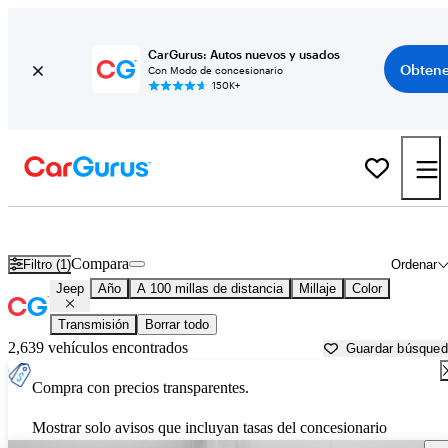
CarGurus: Autos nuevos y usados
Obtene
Con Modo de concesionario
150K+
Autos Jeep usados en venta cerca de
Mankato, MN
Compara
Filtro (1)
Ordenar
Jeep
Año
A 100 millas de distancia
Millaje
Color
Transmisión
Borrar todo
2,639 vehículos encontrados
Guardar búsque
Compra con precios transparentes.
Mostrar solo avisos que incluyan tasas del concesionario