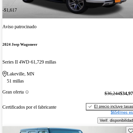
-$1,617
Aviso patrocinado
2024 Jeep Wagoneer
Series II 4WD
61,729 millas
Lakeville, MN
51 millas
Gran oferta
$36,244
$34,9
El precio incluye tasa
Certificados por el fabricante
$654/mes es
Verif. disponibilidad
Gu