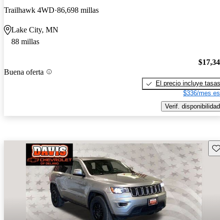
Trailhawk 4WD
86,698 millas
Lake City, MN
88 millas
$17,3
Buena oferta
El precio incluye tasa
$336/mes es
Verif. disponibilidad
Gu