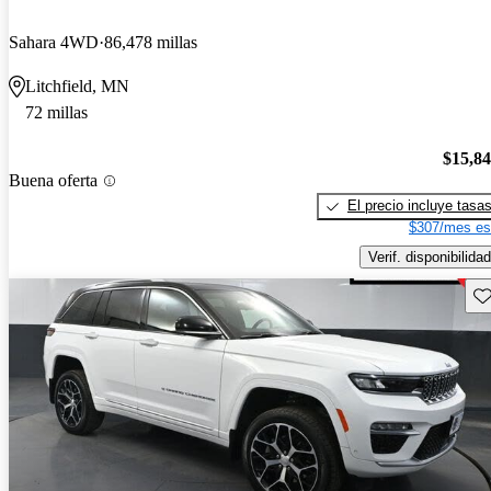
Sahara 4WD
86,478 millas
Litchfield, MN
72 millas
$15,8
Buena oferta
El precio incluye tasa
$307/mes es
Verif. disponibilidad
Gu