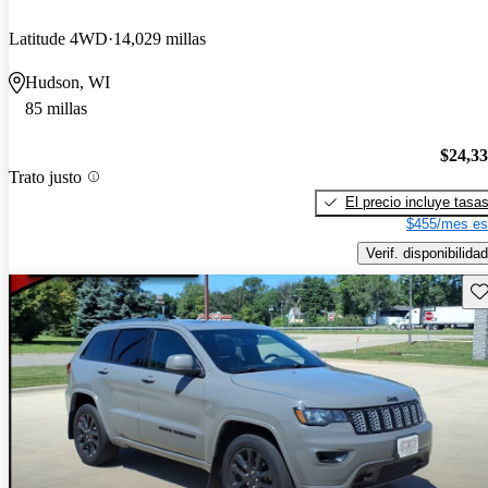
Latitude 4WD
14,029 millas
Hudson, WI
85 millas
$24,3
Trato justo
El precio incluye tasa
$455/mes es
Verif. disponibilidad
Gu