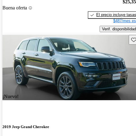
$25,3
Buena oferta
El precio incluye tasa
$487/mes es
Verif. disponibilidad
Gu
¡Nuevo!
2019 Jeep Grand Cherokee