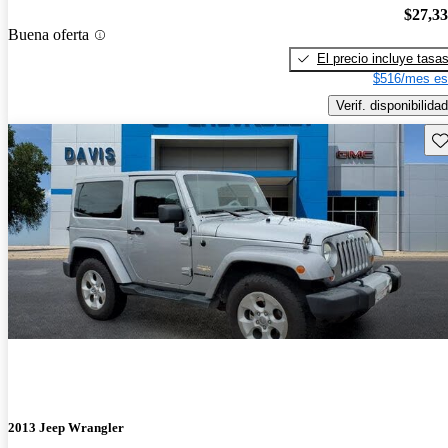
$27,3
Buena oferta
El precio incluye tasa
$516/mes es
Verif. disponibilidad
Gu
2013 Jeep Wrangler