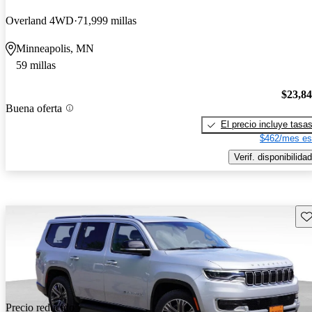
Overland 4WD
71,999 millas
Minneapolis, MN
59 millas
$23,8
Buena oferta
El precio incluye tasa
$462/mes es
Verif. disponibilidad
Gu
Precio reducido