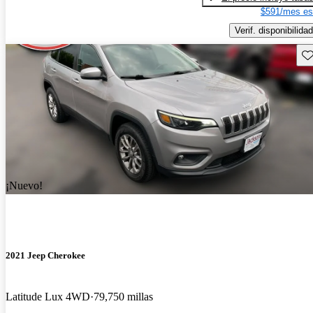
$591/mes es
Verif. disponibilidad
Gu
¡Nuevo!
2021 Jeep Cherokee
Latitude Lux 4WD
79,750 millas