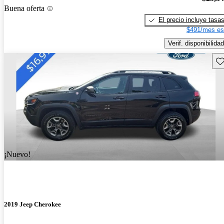
Buena oferta
El precio incluye tasa
$491/mes es
Verif. disponibilidad
Gu
¡Nuevo!
2019 Jeep Cherokee